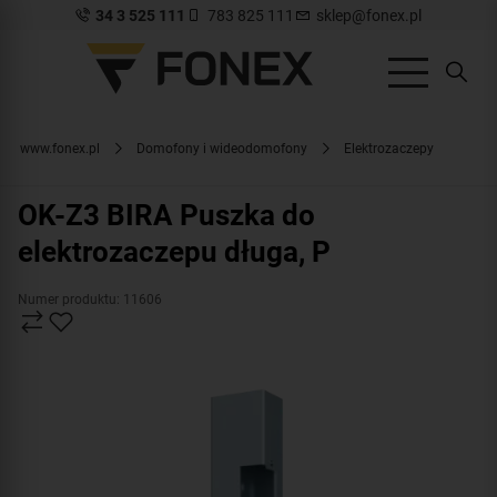
34 3 525 111
783 825 111
sklep@fonex.pl
www.fonex.pl
Domofony i wideodomofony
Elektrozaczepy
OK-Z3 BIRA Puszka do
elektrozaczepu długa, P
Numer produktu: 11606