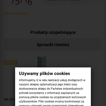
DODAJ OPINIĘ >
Produkty uzupełniające
Sprawdź również
NOWOŚĆ
Używamy plików cookies
Informujemy, iż w celu realizacji usług dostępnych w
naszym sklepie, optymalizacji jego treści oraz
dostosowania sklepu do Państwa indywidualnych
potrzeb korzystamy z informacji zapisanych za
pomocą plików cookies na urządzeniach końcowych
OK-Z4 BIRA Kątownik długi do puszki długiej, P
użytkowników. Pliki cookies można kontrolować za
pomocą ustawień swojej przeglądarki internetowej.