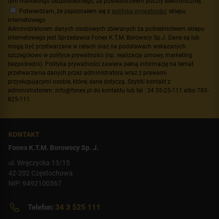
tym marketingu bezpośredniego, za pośrednictwem poczty elektronicznej.
Potwierdzam, że zapoznałem się z
polityką prywatności
sklepu
internetowego
Administratorem danych osobowych zbieranych za pośrednictwem sklepu
internetowego jest Sprzedawca Fonex K.T.M. Borowscy Sp.J. Dane są lub
mogą być przetwarzane w celach oraz na podstawach wskazanych
szczegółowo w polityce prywatności (np. realizacja umowy, marketing
bezpośredni). Polityka prywatności zawiera pełną informację na temat
przetwarzania danych przez administratora wraz z prawami
przysługującymi osobie, której dane dotyczą. Szybki kontakt z
administratorem: info@fonex.pl do kontaktu lub tel.: 34 35-25-111 albo 783-
825-111
KONTAKT
Fonex K.T.M. Borowscy Sp. J.
ul. Wręczycka 13/15
42-202 Częstochowa
NIP: 9492100567
Telefon:
34 3 525 111