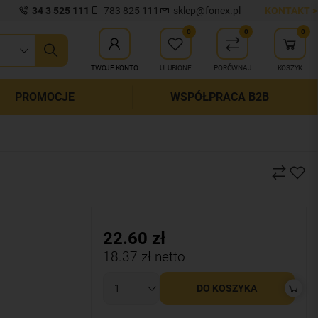
34 3 525 111
783 825 111
sklep@fonex.pl
KONTAKT >
0
0
0
ij wyszukiwanie
TWOJE KONTO
ULUBIONE
PORÓWNAJ
KOSZYK
PROMOCJE
WSPÓŁPRACA B2B
22.60
zł
18.37
zł netto
DO KOSZYKA