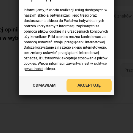
Informujemy, iż w celu realizacji usług dostępnych w
naszym sklepie, optymalizacji jego treści oraz
dostosowania sklepu do Państwa indywidualnych
potrzeb korzystamy z informacji zapisanych za
j opinii.
pomocą plików cookies na urządzeniach końcowych
m w wyborze!
użytkowników. Pliki cookies można kontrolować za
pomocą ustawień swojej przeglądarki internetowej.
Dalsze korzystanie z naszego sklepu internetowego,
bez zmiany ustawień przeglądarki internetowej
oznacza, iż użytkownik akceptuje stosowanie plików
cookies. Więcej informacji zawartych jest w
polityce
prywatności
sklepu.
ODMAWIAM
AKCEPTUJĘ
DODAJ OPINIĘ >