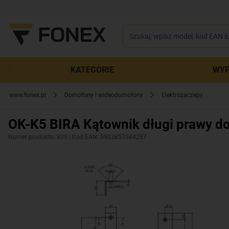
KATEGORIE
WYP
www.fonex.pl
Domofony i wideodomofony
Elektrozaczepy
OK-K5 BIRA Kątownik długi prawy d
Numer produktu: 805
| Kod EAN: 5903857584257