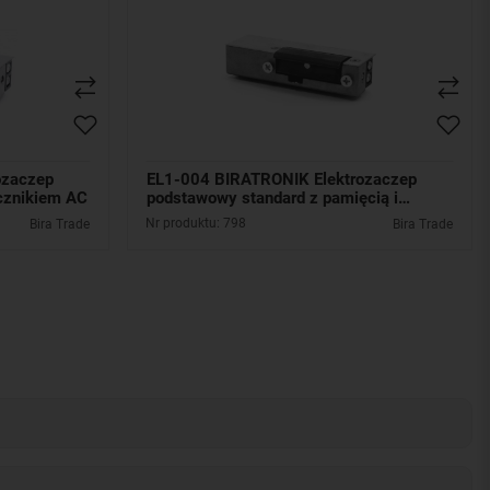
ozaczep
EL1-004 BIRATRONIK Elektrozaczep
cznikiem AC
podstawowy standard z pamięcią i
wyłącznikiem AC
Nr produktu: 798
Bira Trade
Bira Trade