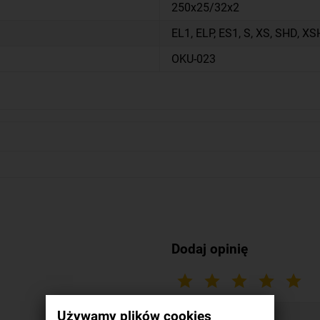
250x25/32x2
EL1, ELP, ES1, S, XS, SHD, X
OKU-023
Dodaj opinię
Używamy plików cookies