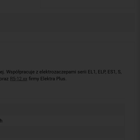
 Współpracuje z elektrozaczepami serii EL1, ELP, ES1, S,
oraz
R5-12.xx
firmy Elektra Plus.
h