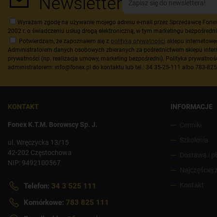
Newsletter
Wyrażam zgodę na używanie mojego adresu e-mail przez Sprzedawcę Fonex K.
2002 r. o świadczeniu usług drogą elektroniczną, w tym marketingu bezpośredni
Potwierdzam, że zapoznałem się z
polityką prywatności
sklepu internetow
Administratorem danych osobowych zbieranych za pośrednictwem sklepu inter
prywatności (np. realizacja umowy, marketing bezpośredni). Polityka prywatnoś
administratorem: info@fonex.pl do kontaktu lub tel.: 34 35-25-111 albo 783-82
KONTAKT
INFORMACJE
Fonex K.T.M. Borowscy Sp. J.
Cenniki
Szkolenia
ul. Wręczycka 13/15
42-202 Częstochowa
Dostawa i p
NIP: 9492100567
Najczęściej
Kontakt
Telefon:
34 3 525 111
Komórkowe:
783 825 111