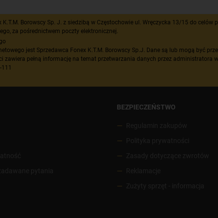
T.M. Borowscy Sp. J. z siedzibą w Częstochowie ul. Wręczycka 13/15 do celów pr
ego, za pośrednictwem poczty elektronicznej.
ego
netowego jest Sprzedawca Fonex K.T.M. Borowscy Sp.J. Dane są lub mogą być prz
ci zawiera pełną informację na temat przetwarzania danych przez administratora w
5-111
BEZPIECZEŃSTWO
Regulamin zakupów
Polityka prywatności
łatność
Zasady dotyczące zwrotów
 zadawane pytania
Reklamacje
Zużyty sprzęt - informacja