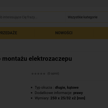
zamkn
RZEDAŻE
NOWOŚCI
o montażu elektrozaczepu
(0 opinii)
Typ okucia :
długie, kątowe
Dodatkowe informacje:
prawy
Wymiary:
250 x 25/32 x2 [mm]