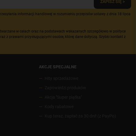
ZAPISZ SIĘ >
zesyłania informacji handlowej w rozumieniu przepisów ustawy z dnia 18 lipca
etwarzane w celach oraz na podstawach wskazanych szczegółowo w polityce
raz z prawami przysługującymi osobie, której dane dotyczą. Szybki kontakt z
AKCJE SPECJALNE
Hity sprzedażowe
Zapowiedzi produków
Akcja "Super piątka"
Kody rabatowe
Kup teraz, zapłać za 30 dni! (z PayPo)