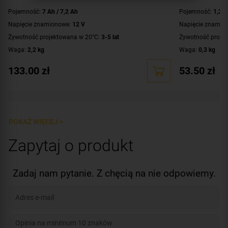
Pojemność:
7 Ah / 7,2 Ah
Pojemność:
1,2 
Napięcie znamionowe:
12 V
Napięcie znamio
Żywotność projektowana w 20°C:
3-5 lat
Żywotność proje
Waga:
2,2 kg
Waga:
0,3 kg
Certyfikat:
aprobata VdS
133.00
zł
53.50
zł
POKAŻ WIĘCEJ >
Zapytaj o produkt
Zadaj nam pytanie. Z chęcią na nie odpowiemy.