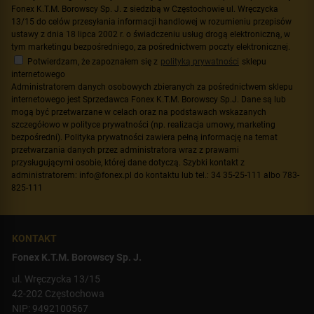
Fonex K.T.M. Borowscy Sp. J. z siedzibą w Częstochowie ul. Wręczycka
13/15 do celów przesyłania informacji handlowej w rozumieniu przepisów
ustawy z dnia 18 lipca 2002 r. o świadczeniu usług drogą elektroniczną, w
tym marketingu bezpośredniego, za pośrednictwem poczty elektronicznej.
Potwierdzam, że zapoznałem się z
polityką prywatności
sklepu
internetowego
Administratorem danych osobowych zbieranych za pośrednictwem sklepu
internetowego jest Sprzedawca Fonex K.T.M. Borowscy Sp.J. Dane są lub
mogą być przetwarzane w celach oraz na podstawach wskazanych
szczegółowo w polityce prywatności (np. realizacja umowy, marketing
bezpośredni). Polityka prywatności zawiera pełną informację na temat
przetwarzania danych przez administratora wraz z prawami
przysługującymi osobie, której dane dotyczą. Szybki kontakt z
administratorem: info@fonex.pl do kontaktu lub tel.: 34 35-25-111 albo 783-
825-111
KONTAKT
Fonex K.T.M. Borowscy Sp. J.
ul. Wręczycka 13/15
42-202 Częstochowa
NIP: 9492100567