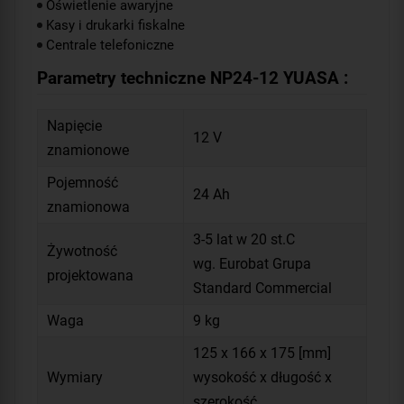
Oświetlenie awaryjne
Kasy i drukarki fiskalne
Centrale telefoniczne
Parametry techniczne NP24-12 YUASA :
Napięcie
12 V
znamionowe
Pojemność
24 Ah
znamionowa
3-5 lat w 20 st.C
Żywotność
wg. Eurobat Grupa
projektowana
Standard Commercial
Waga
9 kg
125 x 166 x 175 [mm]
Wymiary
wysokość x długość x
szerokość