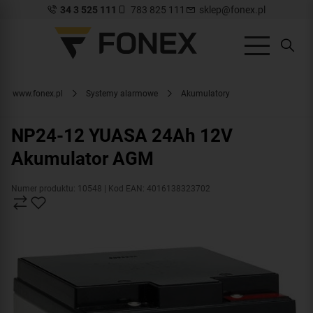
34 3 525 111
783 825 111
sklep@fonex.pl
www.fonex.pl
Systemy alarmowe
Akumulatory
NP24-12 YUASA 24Ah 12V
Akumulator AGM
Numer produktu: 10548
| Kod EAN: 4016138323702