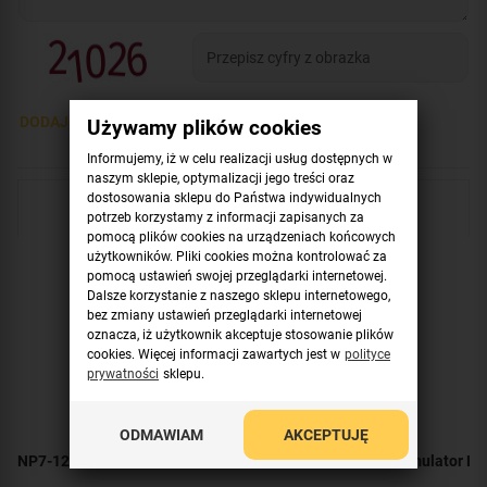
DODAJ OPINIĘ >
Używamy plików cookies
Informujemy, iż w celu realizacji usług dostępnych w
naszym sklepie, optymalizacji jego treści oraz
dostosowania sklepu do Państwa indywidualnych
Sprawdź również
potrzeb korzystamy z informacji zapisanych za
pomocą plików cookies na urządzeniach końcowych
użytkowników. Pliki cookies można kontrolować za
pomocą ustawień swojej przeglądarki internetowej.
Dalsze korzystanie z naszego sklepu internetowego,
bez zmiany ustawień przeglądarki internetowej
oznacza, iż użytkownik akceptuje stosowanie plików
cookies. Więcej informacji zawartych jest w
polityce
prywatności
sklepu.
ODMAWIAM
AKCEPTUJĘ
NP7-12 YUASA 7Ah 12V Akumulator AGM
Akumulator EP