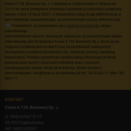
Fonex K.T.M. Borowscy Sp. J. z siedzibą w Częstochowie ul. Wręczycka
13/15 do celów przesyłania informacji handlowej w rozumieniu przepisów
ustawy z dnia 18 lipca 2002 r. o świadczeniu usług drogą elektroniczną, w
tym marketingu bezpośredniego, za pośrednictwem poczty elektronicznej.
Potwierdzam, że zapoznałem się z
polityką prywatności
sklepu
internetowego
Administratorem danych osobowych zbieranych za pośrednictwem sklepu
internetowego jest Sprzedawca Fonex K.T.M. Borowscy Sp.J. Dane są lub
mogą być przetwarzane w celach oraz na podstawach wskazanych
szczegółowo w polityce prywatności (np. realizacja umowy, marketing
bezpośredni). Polityka prywatności zawiera pełną informację na temat
przetwarzania danych przez administratora wraz z prawami
przysługującymi osobie, której dane dotyczą. Szybki kontakt z
administratorem: info@fonex.pl do kontaktu lub tel.: 34 35-25-111 albo 783-
825-111
KONTAKT
Fonex K.T.M. Borowscy Sp. J.
ul. Wręczycka 13/15
42-202 Częstochowa
NIP: 9492100567