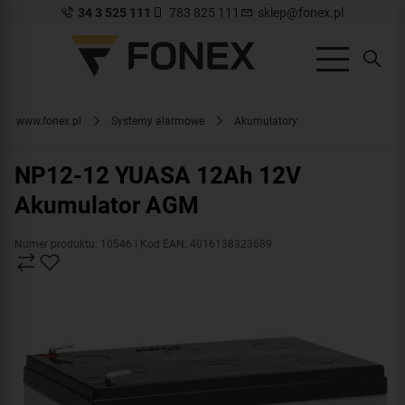
34 3 525 111
783 825 111
sklep@fonex.pl
www.fonex.pl
Systemy alarmowe
Akumulatory
NP12-12 YUASA 12Ah 12V
Akumulator AGM
Numer produktu: 10546
| Kod EAN: 4016138323689