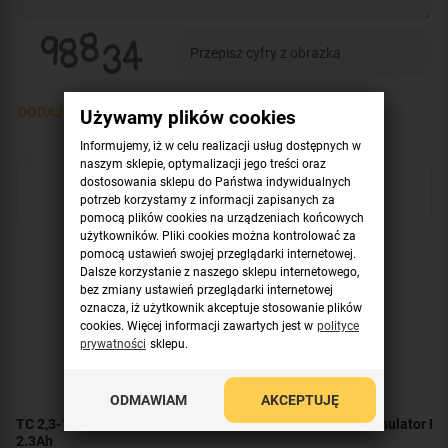
DODAJ OPINIĘ >
Używamy plików cookies
Informujemy, iż w celu realizacji usług dostępnych w
naszym sklepie, optymalizacji jego treści oraz
dostosowania sklepu do Państwa indywidualnych
Sprawdź również
potrzeb korzystamy z informacji zapisanych za
pomocą plików cookies na urządzeniach końcowych
użytkowników. Pliki cookies można kontrolować za
pomocą ustawień swojej przeglądarki internetowej.
Dalsze korzystanie z naszego sklepu internetowego,
bez zmiany ustawień przeglądarki internetowej
oznacza, iż użytkownik akceptuje stosowanie plików
cookies. Więcej informacji zawartych jest w
polityce
prywatności
sklepu.
ODMAWIAM
AKCEPTUJĘ
TC 2,3-12 TECHNOCELL Akumulator AGM 12V
Akumulator EP
2.3Ah