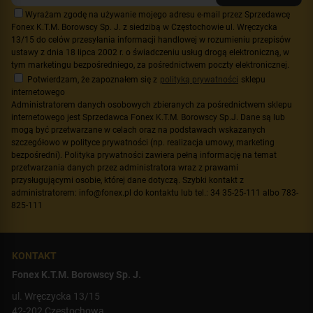
Wyrażam zgodę na używanie mojego adresu e-mail przez Sprzedawcę
Fonex K.T.M. Borowscy Sp. J. z siedzibą w Częstochowie ul. Wręczycka
13/15 do celów przesyłania informacji handlowej w rozumieniu przepisów
ustawy z dnia 18 lipca 2002 r. o świadczeniu usług drogą elektroniczną, w
tym marketingu bezpośredniego, za pośrednictwem poczty elektronicznej.
Potwierdzam, że zapoznałem się z
polityką prywatności
sklepu
internetowego
Administratorem danych osobowych zbieranych za pośrednictwem sklepu
internetowego jest Sprzedawca Fonex K.T.M. Borowscy Sp.J. Dane są lub
mogą być przetwarzane w celach oraz na podstawach wskazanych
szczegółowo w polityce prywatności (np. realizacja umowy, marketing
bezpośredni). Polityka prywatności zawiera pełną informację na temat
przetwarzania danych przez administratora wraz z prawami
przysługującymi osobie, której dane dotyczą. Szybki kontakt z
administratorem: info@fonex.pl do kontaktu lub tel.: 34 35-25-111 albo 783-
825-111
KONTAKT
Fonex K.T.M. Borowscy Sp. J.
ul. Wręczycka 13/15
42-202 Częstochowa