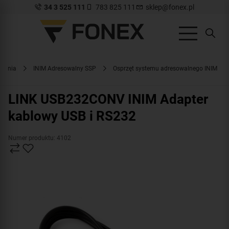
34 3 525 111
783 825 111
sklep@fonex.pl
miania
INIM Adresowalny SSP
Osprzęt systemu adresowalnego INIM
LINK USB232CONV INIM Adapter
kablowy USB i RS232
Numer produktu: 4102