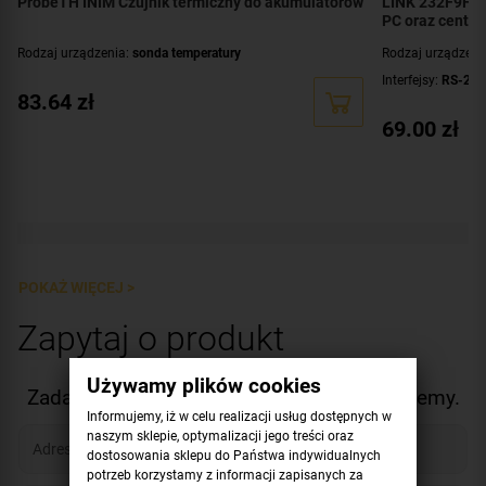
ProbeTH INIM Czujnik termiczny do akumulatorów
LINK 232F9F9 
PC oraz centra
Rodzaj urządzenia:
sonda temperatury
Rodzaj urządzeni
Interfejsy:
RS-232
83.64
zł
69.00
zł
POKAŻ WIĘCEJ >
Zapytaj o produkt
Używamy plików cookies
Zadaj nam pytanie. Z chęcią na nie odpowiemy.
Informujemy, iż w celu realizacji usług dostępnych w
naszym sklepie, optymalizacji jego treści oraz
dostosowania sklepu do Państwa indywidualnych
potrzeb korzystamy z informacji zapisanych za