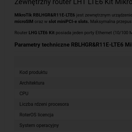
Zewnętrzny router LHT LTE6 Kit Mikr
MikroTik RBLHGR&R11E-LTE6
jest zewnętrznym urządzen
microSIM
oraz w
slot miniPCI-e slots.
Maksymalna przepusto
Router
LHG LTE6 Kit
posiada jeden porty Ethernet (10/100 
Parametry techniczne RBLHGR&R11E-LTE6 Mik
Kod produktu
Architektura
CPU
Liczba rdzeni procesora
RoterOS licencja
System operacyjny