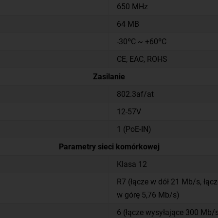
650 MHz
64 MB
-30ºC ~ +60ºC
CE, EAC, ROHS
Zasilanie
802.3af/at
12-57V
1 (PoE-IN)
Parametry sieci komórkowej
Klasa 12
R7 (łącze w dół 21 Mb/s, łącz
w górę 5,76 Mb/s)
6 (łącze wysyłające 300 Mb/s