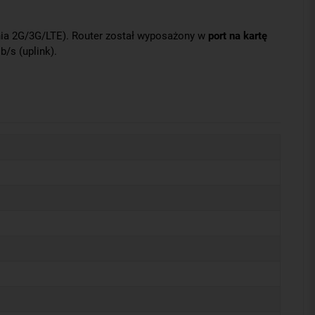
nia 2G/3G/LTE). Router został wyposażony w
port na kartę
/s (uplink).