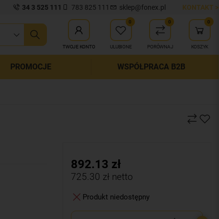
34 3 525 111
783 825 111
sklep@fonex.pl
KONTAKT >
0
0
0
ij wyszukiwanie
TWOJE KONTO
ULUBIONE
PORÓWNAJ
KOSZYK
PROMOCJE
WSPÓŁPRACA B2B
892.13
zł
725.30
zł netto
Produkt niedostępny