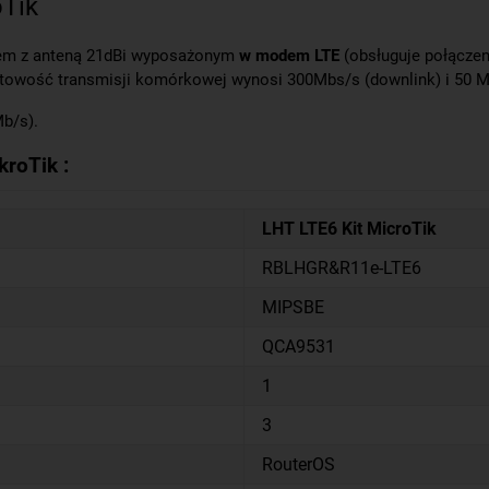
oTik
iem z anteną 21dBi wyposażonym
w modem LTE
(obsługuje połącze
wość transmisji komórkowej wynosi 300Mbs/s (downlink) i 50 Mb
Mb/s).
roTik :
LHT LTE6 Kit MicroTik
RBLHGR&R11e-LTE6
MIPSBE
QCA9531
1
3
RouterOS