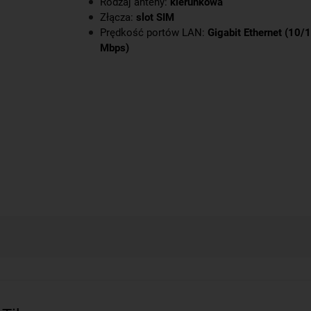
Rodzaj anteny:
kierunkowa
Złącza:
slot SIM
Prędkość portów LAN:
Gigabit Ethernet (10
Mbps)