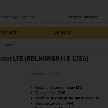
zamkn
RZEDAŻE
NOWOŚCI
Routery
router LTE (RBLHGR&R11E-LTE6)
(0 opinii)
Rodzaj urządzenia:
router LTE
Zysk anteny:
17 dBi
Prędkość transmisji:
do 300 Mbps (LTE)
Klasa szczelności:
IP54