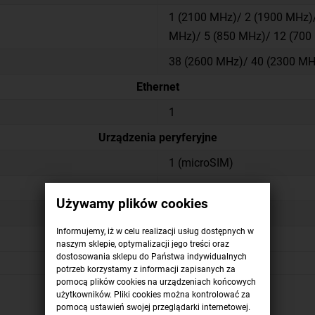
1 (2100 MHz)/ 2 (1900 MHz)/
MHz)/ 5 (850 MHz)/ 12 (700
38 (2600 MHz)/ 40 (2300 MH
Ethernet
1
Urządzenia peryferyjne
1 (microSIM)
1
Używamy plików cookies
Certyfikaty
Informujemy, iż w celu realizacji usług dostępnych w
CE, EAC, ROHS
naszym sklepie, optymalizacji jego treści oraz
dostosowania sklepu do Państwa indywidualnych
potrzeb korzystamy z informacji zapisanych za
pomocą plików cookies na urządzeniach końcowych
użytkowników. Pliki cookies można kontrolować za
pomocą ustawień swojej przeglądarki internetowej.