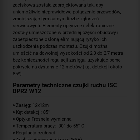
zaciskowa została zaprojektowana tak, aby
uniemożliwić nieprawidłowe połączenie przewodów,
zmniejszając tym samym liczbę zgłoszeń
serwisowych. Elementy optyczne i elektroniczne
zostały umieszczone w przedniej części obudowy i
zabezpieczone osłoną eliminującą ryzyko ich
uszkodzenia podczas montażu. Czujki można
umieścić na dowolnej wysokości od 2,3 do 2,7 metra
bez konieczności regulacji zasięgu, uzyskując pełne
pokrycie na dystansie 12 metrów (kąt detekcji około
85º).
Parametry techniczne czujki ruchu ISC
BPR2 W12
Zasięg: 12x12m
Kąt detekcji: 85°
Optyka Fresnela wymienna
Temperatura pracy: -30° do 55° C
Regulacja czułości
Analiza pierwszego kroku (FSP)