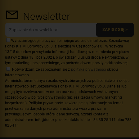
Newsletter
ZAPISZ SIĘ >
Wyrażam zgodę na używanie mojego adresu e-mail przez Sprzedawcę
Fonex K.T.M. Borowscy Sp. J. z siedzibą w Częstochowie ul. Wręczycka
13/15 do celów przesyłania informacji handlowej w rozumieniu przepisów
ustawy z dnia 18 lipca 2002 r. o świadczeniu usług drogą elektroniczną, w
tym marketingu bezpośredniego, za pośrednictwem poczty elektronicznej.
Potwierdzam, że zapoznałem się z
polityką prywatności
sklepu
internetowego
Administratorem danych osobowych zbieranych za pośrednictwem sklepu
internetowego jest Sprzedawca Fonex K.T.M. Borowscy Sp.J. Dane są lub
mogą być przetwarzane w celach oraz na podstawach wskazanych
szczegółowo w polityce prywatności (np. realizacja umowy, marketing
bezpośredni). Polityka prywatności zawiera pełną informację na temat
przetwarzania danych przez administratora wraz z prawami
przysługującymi osobie, której dane dotyczą. Szybki kontakt z
administratorem: info@fonex.pl do kontaktu lub tel.: 34 35-25-111 albo 783-
825-111