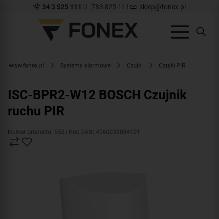
34 3 525 111
783 825 111
sklep@fonex.pl
www.fonex.pl
Systemy alarmowe
Czujki
Czujki PiR
ISC-BPR2-W12 BOSCH Czujnik
ruchu PIR
Numer produktu: 552
| Kod EAN: 4060039084101