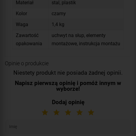
Materiał
stal, plastik
Kolor
czarny
Waga
1,4 kg
Zawartość
uchwyt na słup, elementy
opakowania
montażowe, instrukcja montażu
Opinie o produkcie
Niestety produkt nie posiada żadnej opinii.
Napisz pierwszą opinię i pomóż innym w
wyborze!
Dodaj opinię