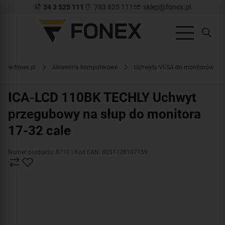
34 3 525 111
783 825 111
sklep@fonex.pl
www.fonex.pl
Akcesoria komputerowe
Uchwyty VESA do monitorów
ICA-LCD 110BK TECHLY Uchwyt
przegubowy na słup do monitora
17-32 cale
Numer produktu: 8710
| Kod EAN: 8051128107159