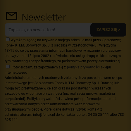
Newsletter
ZAPISZ SIĘ >
Wyrażam zgodę na używanie mojego adresu e-mail przez Sprzedawcę
Fonex K.T.M. Borowscy Sp. J. z siedzibą w Częstochowie ul. Wręczycka
13/15 do celów przesyłania informacji handlowej w rozumieniu przepisów
ustawy z dnia 18 lipca 2002 r. o świadczeniu usług drogą elektroniczną, w
tym marketingu bezpośredniego, za pośrednictwem poczty elektronicznej.
Potwierdzam, że zapoznałem się z
polityką prywatności
sklepu
internetowego
Administratorem danych osobowych zbieranych za pośrednictwem sklepu
internetowego jest Sprzedawca Fonex K.T.M. Borowscy Sp.J. Dane są lub
mogą być przetwarzane w celach oraz na podstawach wskazanych
szczegółowo w polityce prywatności (np. realizacja umowy, marketing
bezpośredni). Polityka prywatności zawiera pełną informację na temat
przetwarzania danych przez administratora wraz z prawami
przysługującymi osobie, której dane dotyczą. Szybki kontakt z
administratorem: info@fonex.pl do kontaktu lub tel.: 34 35-25-111 albo 783-
825-111