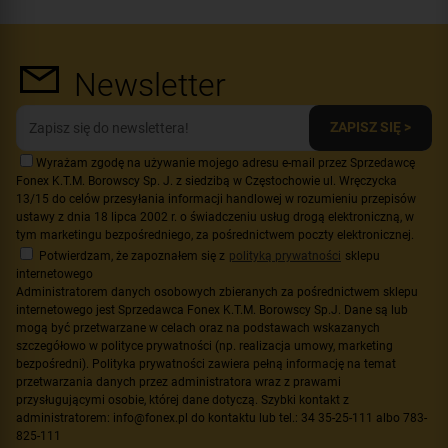
Newsletter
ZAPISZ SIĘ >
Wyrażam zgodę na używanie mojego adresu e-mail przez Sprzedawcę
Fonex K.T.M. Borowscy Sp. J. z siedzibą w Częstochowie ul. Wręczycka
13/15 do celów przesyłania informacji handlowej w rozumieniu przepisów
ustawy z dnia 18 lipca 2002 r. o świadczeniu usług drogą elektroniczną, w
tym marketingu bezpośredniego, za pośrednictwem poczty elektronicznej.
Potwierdzam, że zapoznałem się z
polityką prywatności
sklepu
internetowego
Administratorem danych osobowych zbieranych za pośrednictwem sklepu
internetowego jest Sprzedawca Fonex K.T.M. Borowscy Sp.J. Dane są lub
mogą być przetwarzane w celach oraz na podstawach wskazanych
szczegółowo w polityce prywatności (np. realizacja umowy, marketing
bezpośredni). Polityka prywatności zawiera pełną informację na temat
przetwarzania danych przez administratora wraz z prawami
przysługującymi osobie, której dane dotyczą. Szybki kontakt z
administratorem: info@fonex.pl do kontaktu lub tel.: 34 35-25-111 albo 783-
825-111