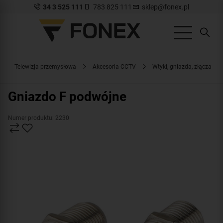
34 3 525 111
783 825 111
sklep@fonex.pl
Telewizja przemysłowa
Akcesoria CCTV
Wtyki, gniazda, złącza
Gniazdo F podwójne
Numer produktu: 2230