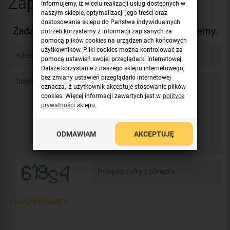
Zapytaj o produkt
Informujemy, iż w celu realizacji usług dostępnych w
naszym sklepie, optymalizacji jego treści oraz
dostosowania sklepu do Państwa indywidualnych
Zadaj nam pytanie. Z chęcią na nie odpowiemy.
potrzeb korzystamy z informacji zapisanych za
pomocą plików cookies na urządzeniach końcowych
użytkowników. Pliki cookies można kontrolować za
pomocą ustawień swojej przeglądarki internetowej.
Dalsze korzystanie z naszego sklepu internetowego,
bez zmiany ustawień przeglądarki internetowej
oznacza, iż użytkownik akceptuje stosowanie plików
cookies. Więcej informacji zawartych jest w
polityce
prywatności
sklepu.
ODMAWIAM
AKCEPTUJĘ
ZADAJ PYTANIE >