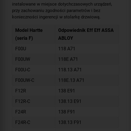
instalowane w miejsce dotychczasowych urządzeń,
przy zachowaniu zgodności parametrów i bez
konieczności ingerencji w stolarkę drzwiową.
Model Hartte
Odpowiednik Eff Eff ASSA
(seria F)
ABLOY
F00U
118 A71
F00UW
118E A71
F00U-C
118.13 A71
F00UW-C
118E.13 A71
F12R
138 E91
F12R-C
138.13 E91
F24R
138 F91
F24R-C
138.13 F91