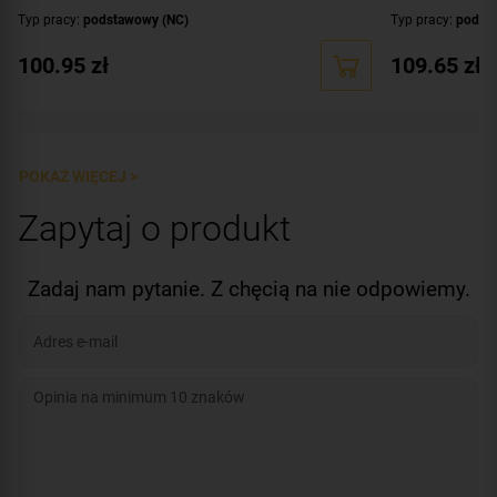
Typ pracy:
podstawowy (NC)
Typ pracy:
podst
Funkcje elektrozaczepu:
wyłącznik (blokada zapadki)
Funkcje elektroz
100.95
zł
109.65
zł
Wytrzymałość:
siła trzymania 5000 N (ok 510 kg)
Wytrzymałość:
si
Dodatkowe informacje:
regulowany zaczep
,
lewy
,
prawy
Dodatkowe infor
zaczep
,
wąski
,
lew
Wymiary:
20,5 x 67 x 28,5 [mm]
Wymiary:
16,5 x 
POKAŻ WIĘCEJ >
Zapytaj o produkt
Zadaj nam pytanie. Z chęcią na nie odpowiemy.