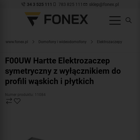
34 3 525 111
783 825 111
sklep@fonex.pl
www.fonex.pl
Domofony i wideodomofony
Elektrozaczepy
F00UW Hartte Elektrozaczep
symetryczny z wyłącznikiem do
profili wąskich i płytkich
Numer produktu: 11084