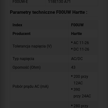
F00UW-E
118E130 A71
Parametry techniczne F00UW Hartte :
Index
F00UW
Producent
Hartte
AC 11-26
Tolerancja napięcia (V)
DC 11-26
Typ napięcia
AC/DC
Oporność (Ohm)
43
200 przy
12AC
Pobór prądu AC (mA)
390
przy 24AC
280 przy