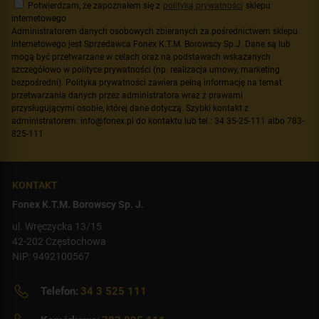
Potwierdzam, że zapoznałem się z
polityką prywatności
sklepu
internetowego
Administratorem danych osobowych zbieranych za pośrednictwem sklepu
internetowego jest Sprzedawca Fonex K.T.M. Borowscy Sp.J. Dane są lub
mogą być przetwarzane w celach oraz na podstawach wskazanych
szczegółowo w polityce prywatności (np. realizacja umowy, marketing
bezpośredni). Polityka prywatności zawiera pełną informację na temat
przetwarzania danych przez administratora wraz z prawami
przysługującymi osobie, której dane dotyczą. Szybki kontakt z
administratorem: info@fonex.pl do kontaktu lub tel.: 34 35-25-111 albo 783-
825-111
KONTAKT
Fonex K.T.M. Borowscy Sp. J.
ul. Wręczycka 13/15
42-202 Częstochowa
NIP: 9492100567
Telefon:
34 3 525 111