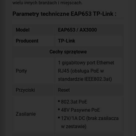
wielu innych branżach i miejscach.
Parametry techniczne EAP653 TP-Link :
Model
EAP653 / AX3000
Producent
TP-Link
Cechy sprzętowe
1 gigabitowy port Ethernet
Porty
RJ45 (obsługa PoE w
standardzie IEEE802.3at)
Przyciski
Reset
802.3at PoE
48V Pasywne PoE
Zasilanie
12V/1A DC (brak zasilacza
w zestawie)