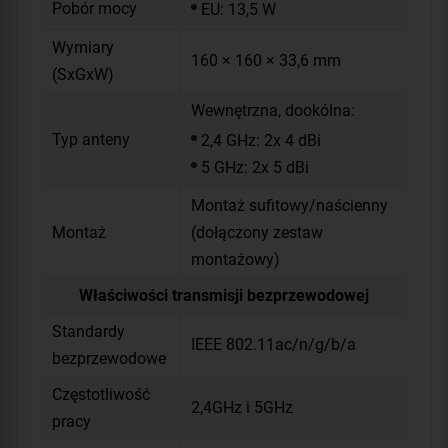
Pobór mocy
EU: 13,5 W
Wymiary
160 × 160 × 33,6 mm
(SxGxW)
Wewnętrzna, dookólna:
Typ anteny
2,4 GHz: 2x 4 dBi
5 GHz: 2x 5 dBi
Montaż sufitowy/naścienny
Montaż
(dołączony zestaw
montażowy)
Właściwości transmisji bezprzewodowej
Standardy
IEEE 802.11ac/n/g/b/a
bezprzewodowe
Częstotliwość
2,4GHz i 5GHz
pracy