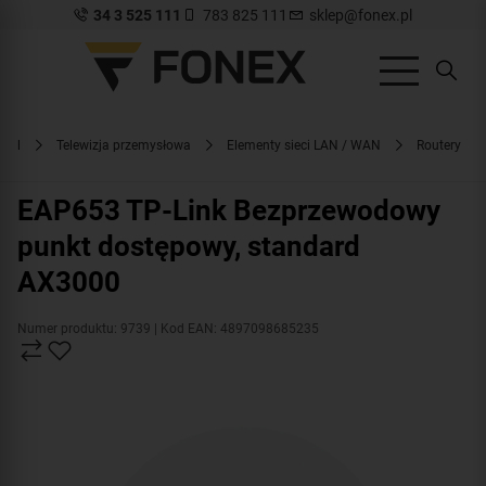
34 3 525 111
783 825 111
sklep@fonex.pl
x.pl
Telewizja przemysłowa
Elementy sieci LAN / WAN
Routery
EAP653 TP-Link Bezprzewodowy
punkt dostępowy, standard
AX3000
Numer produktu: 9739
| Kod EAN: 4897098685235