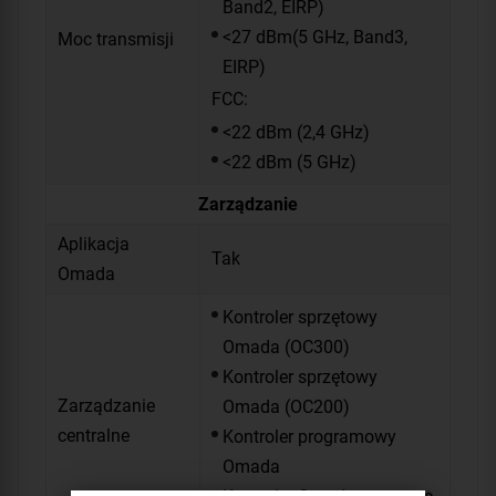
Band2, EIRP)
<27 dBm(5 GHz, Band3,
Moc transmisji
EIRP)
FCC:
<22 dBm (2,4 GHz)
<22 dBm (5 GHz)
Zarządzanie
Aplikacja
Tak
Omada
Kontroler sprzętowy
Omada (OC300)
Kontroler sprzętowy
Zarządzanie
Omada (OC200)
centralne
Kontroler programowy
Omada