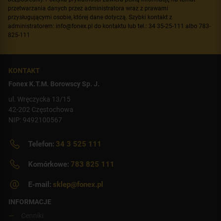
przetwarzania danych przez administratora wraz z prawami
przysługującymi osobie, której dane dotyczą. Szybki kontakt z
administratorem: info@fonex.pl do kontaktu lub tel.: 34 35-25-111 albo 783-
825-111
KONTAKT
Fonex K.T.M. Borowscy Sp. J.
ul. Wręczycka 13/15
42-202 Częstochowa
NIP: 9492100567
Telefon:
34 3 525 111
Komórkowe:
783 825 111
E-mail:
sklep@fonex.pl
INFORMACJE
Cenniki