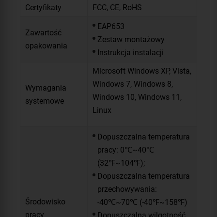
Certyfikaty
FCC, CE, RoHS
EAP653
Zawartość
Zestaw montażowy
opakowania
Instrukcja instalacji
Microsoft Windows XP, Vista,
Windows 7, Windows 8,
Wymagania
Windows 10, Windows 11,
systemowe
Linux
Dopuszczalna temperatura
pracy: 0℃~40℃
(32℉~104℉);
Dopuszczalna temperatura
przechowywania:
Środowisko
-40℃~70℃ (-40℉~158℉)
pracy
Dopuszczalna wilgotność