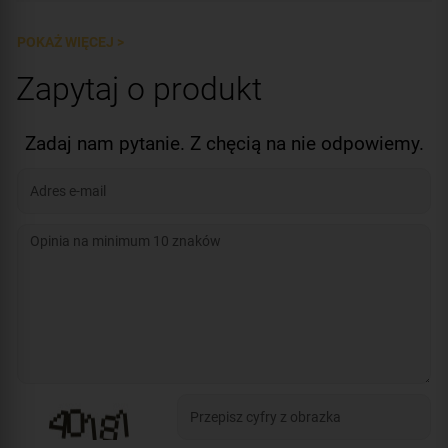
Certyfikat:
RoHS
Prędkość portów LAN/WAN:
Fast Ethernet (10/100 Mbps)
Certyfikat:
RoHS
POKAŻ WIĘCEJ >
Zapytaj o produkt
Zadaj nam pytanie. Z chęcią na nie odpowiemy.