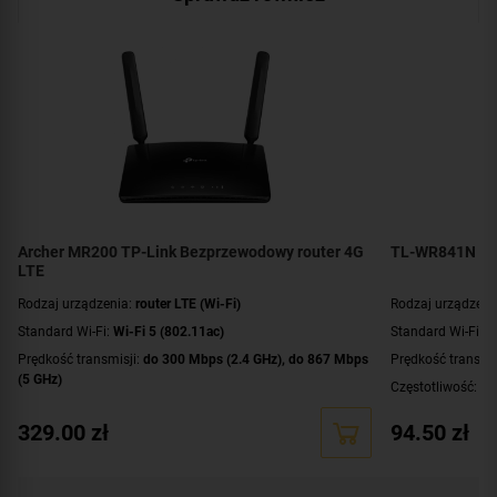
Archer MR200 TP-Link Bezprzewodowy router 4G
TL-WR841N TP
LTE
Rodzaj urządzenia:
router LTE (Wi-Fi)
Rodzaj urządzeni
Standard Wi-Fi:
Wi-Fi 5 (802.11ac)
Standard Wi-Fi:
W
Prędkość transmisji:
do 300 Mbps (2.4 GHz)
,
do 867 Mbps
Prędkość transmi
(5 GHz)
Częstotliwość:
2.
Częstotliwość:
dual band (2.4 GHz / 5 GHz)
Anteny:
2x antena
329.00
zł
94.50
zł
Anteny:
1x wbudowana antena Wi-Fi (2.4+ 5 GHz)
,
2x
Złącza:
1x RJ-45
antena 4G/LTE (SMA)
Prędkość portó
Złącza:
slot SIM
,
1x RJ-45 (LAN/WAN)
,
3x RJ-45 (LAN)