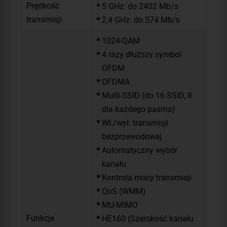
Prędkość
5 GHz: do 2402 Mb/s
transmisji
2,4 GHz: do 574 Mb/s
1024-QAM
4 razy dłuższy symbol
OFDM
OFDMA
Multi-SSID (do 16 SSID, 8
dla każdego pasma)
Wł./wył. transmisji
bezprzewodowej
Automatyczny wybór
kanału
Kontrola mocy transmisji
QoS (WMM)
MU-MIMO
Funkcje
HE160 (Szerokość kanału