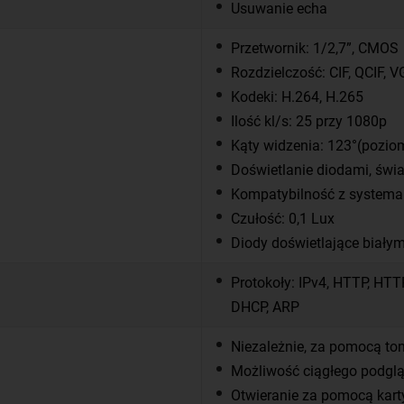
Usuwanie echa
Przetwornik: 1/2,7”, CMOS
Rozdzielczość: CIF, QCIF, V
Kodeki: H.264, H.265
Ilość kl/s: 25 przy 1080p
Kąty widzenia: 123°(poziom
Doświetlanie diodami, świa
Kompatybilność z systema
Czułość: 0,1 Lux
Diody doświetlające biały
Protokoły: IPv4, HTTP, HTT
DHCP, ARP
Niezależnie, za pomocą t
Możliwość ciągłego podgl
Otwieranie za pomocą kar