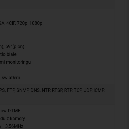
GA, 4CIF, 720p, 1080p
), 69°(pion)
tło białe
mi monitoringu
m światłem
PS, FTP, SNMP, DNS, NTP, RTSP, RTP, TCP, UDP, ICMP,
onów DTMF
ądu z kamery
ty 13,56MHz