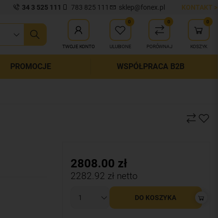
34 3 525 111
783 825 111
sklep@fonex.pl
KONTAKT >
0
0
0
ij wyszukiwanie
TWOJE KONTO
ULUBIONE
PORÓWNAJ
KOSZYK
PROMOCJE
WSPÓŁPRACA B2B
2808.00
zł
2282.92
zł netto
DO KOSZYKA