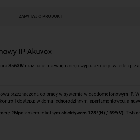
ZAPYTAJ O PRODUKT
nowy IP Akuvox
tora
S563W
oraz panelu zewnętrznego wyposażonego w jeden przy
amowa przeznaczona do pracy w systemie wideodomofonowym IP. Wb
kontroli dostępu: w domu jednorodzinnym, apartamentowcu, a nawet
amerę
2Mpx
z szerokokątnym
obiektywem 123º(H) / 69º(V)
. Tryb 