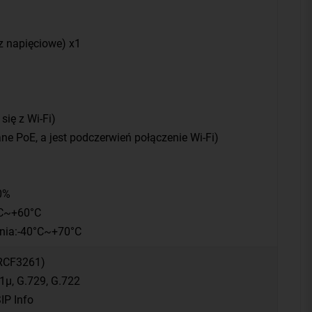
z napięciowe) x1
się z Wi-Fi)
ane PoE, a jest podczerwień połączenie Wi-Fi)
0%
°C~+60°C
nia:-40°C~+70°C
(RCF3261)
1μ, G.729, G.722
IP Info