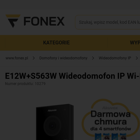
KATEGORIE
WYP
www.fonex.pl
Domofony i wideodomofony
Wideodomofony IP
E12W+S563W Wideodomofon IP Wi-Fi
Numer produktu: 10279