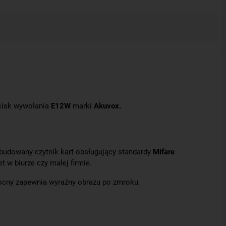
cisk wywołania
E12W
marki
Akuvox.
udowany czytnik kart obsługujący standardy
Mifare
 w biurze czy małej firmie.
nocny zapewnia wyraźny obrazu po zmroku.