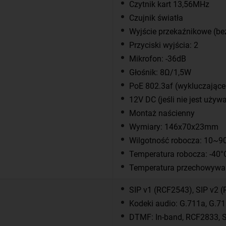
Czytnik kart 13,56MHz
Czujnik światła
Wyjście przekaźnikowe (be
Przyciski wyjścia: 2
Mikrofon: -36dB
Głośnik: 8Ω/1,5W
PoE 802.3af (wykluczające 
12V DC (jeśli nie jest używ
Montaż naścienny
Wymiary: 146x70x23mm
Wilgotność robocza: 10~9
Temperatura robocza: -40
Temperatura przechowywa
SIP v1 (RCF2543), SIP v2 
Kodeki audio: G.711a, G.71
DTMF: In-band, RCF2833, S