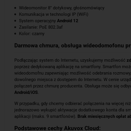
Wideomonitor 8" dotykowy, głośnomówiący
Komunikacja w technologi IP (WiFi)
System operacyjny
Android 12
Zasilanie: PoE 802.3af
Kolor: czarny
Darmowa chmura, obsługa wideodomofonu prz
Podłączając system do Internetu, uzyskujemy możliwość
zd
poprzez dedykowaną aplikację na smartfony. Smartfon może
wideodomofnu zapewniając możliwość odebrania rozmowy, p
dowolnego miejsca z dostępem do Internetu. W cenie urząd
połączeń przez chmurę producenta. Obsługa może się odb
Android/iOS
.
W przypadku, gdy chcemy odbierać połączenia na więcej niż
jednorazowo wykupić aktywacje dodatkowego konta dla sm
aplikacji (maks. 9 smartfonów).
Brak miesięcznych opłat 
Podstawowe cechy Akuvox Cloud: