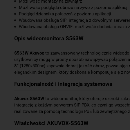
Możliwość montaży na zewnątrz
Możliwość podglądu obrazu na żywo z poziomu aplikacji
Podgląd dziennika połączeń z poziomu aplikacji
Wbudowana obsługa SIP: integracja z dowolnym serwere
Wbudowana obsługa ONVIF: możliwość dodania obrazu z
Opis wideomonitora S563W
S563W Akuvox
to zaawansowany technologicznie wideodom
użytkownicy mogą w prosty sposób nawiązywać połączenia 
8”
(1280x800px) zapewnia dobrej jakość obraz, pozwalając na
eleganckim designem, który doskonale komponuje się z n
Funkcjonalność i integracja systemowa
Akuvox S563W
to wideomonitor, który oferuje szeroki zak
integrację z każdym serwerem SIP PBX, co czyni go wszech
realizowane za pomocą technologii PoE lub zewnętrznego za
Właściwości AKUVOX-S563W