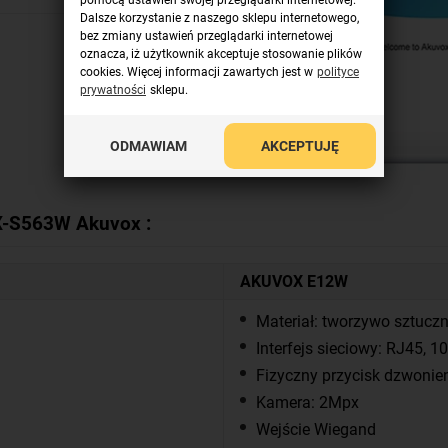
pomocą ustawień swojej przeglądarki internetowej.
Dalsze korzystanie z naszego sklepu internetowego,
bez zmiany ustawień przeglądarki internetowej
oznacza, iż użytkownik akceptuje stosowanie plików
cookies. Więcej informacji zawartych jest w
polityce
prywatności
sklepu.
ODMAWIAM
AKCEPTUJĘ
-S563W Akuvox :
AKUVOX E12W
Materiał: tworzywo sztucz
Interfejs sieciowy: RJ45, 
Fizyczny przycisk dzwonie
Kamera: 2Mpx
Wejście Wiegand