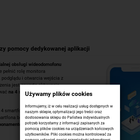
y pomocy dedykowanej aplikacji
alnej obsługi wideodomofonu
 pełnić rolę monitora
odglądu i otwarcia wejścia z
zenia jest zawarta aktywacja
ywać
na 4 smartfonach
Używamy plików cookies
Informujemy, iż w celu realizacji usług dostępnych w
 4 smartfonach, należy
naszym sklepie, optymalizacji jego treści oraz
artfona bezpośrednio z
dostosowania sklepu do Państwa indywidualnych
potrzeb korzystamy z informacji zapisanych za
abonamentowych.
pomocą plików cookies na urządzeniach końcowych
użytkowników. Pliki cookies można kontrolować za