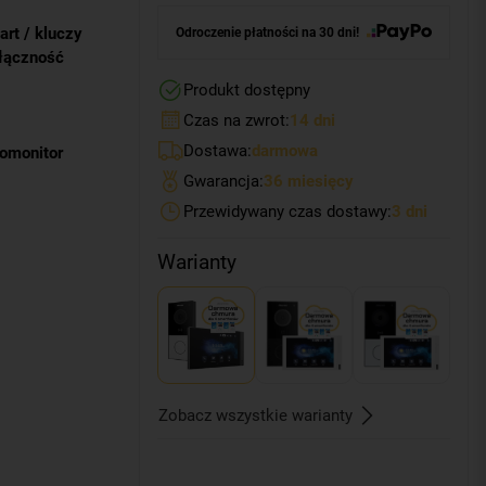
art / kluczy
Odroczenie płatności na 30 dni!
łączność
Produkt dostępny
Czas na zwrot:
14 dni
Dostawa:
darmowa
eomonitor
Gwarancja:
36 miesięcy
Przewidywany czas dostawy:
3 dni
Warianty
Zobacz wszystkie warianty