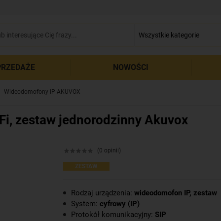
zamkn
RZEDAŻE
NOWOŚCI
Wideodomofony IP AKUVOX
, zestaw jednorodzinny Akuvox
(0 opinii)
ZESTAW
Rodzaj urządzenia:
wideodomofon IP, zestaw
System:
cyfrowy (IP)
Protokół komunikacyjny:
SIP