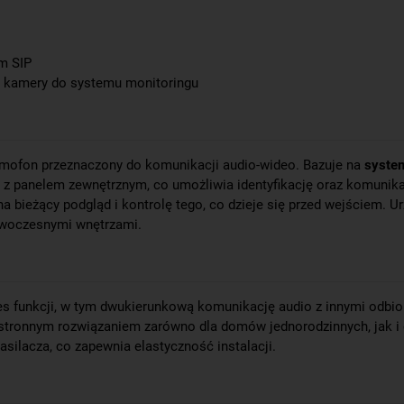
m SIP
 kamery do systemu monitoringu
ofon przeznaczony do komunikacji audio-wideo. Bazuje na
syste
z panelem zewnętrznym, co umożliwia identyfikację oraz komunik
 bieżący podgląd i kontrolę tego, co dzieje się przed wejściem. U
owoczesnymi wnętrzami.
res funkcji, w tym dwukierunkową komunikację audio z innymi odbio
stronnym rozwiązaniem zarówno dla domów jednorodzinnych, jak i 
silacza, co zapewnia elastyczność instalacji.