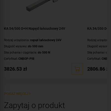
KA 54/500 D+H Napęd łańcuchowy 24V
KA 34/350 D+H
Rodzaj urządzenia:
napęd łańcuchowy 24V
Rodzaj urządzeni
Długość wysuwu:
do 500 mm
Długość wysuwu
Siła pchania i ciągnięcia:
do 500 N
Siła pchania i cią
Certyfikat:
CNBOP-PIB
Certyfikat:
CNBOP
3826.53
zł
2806.86
zł
POKAŻ WIĘCEJ >
Zapytaj o produkt