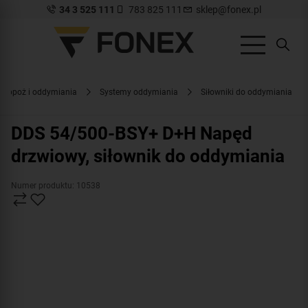
34 3 525 111
783 825 111
sklep@fonex.pl
y ppoż i oddymiania
Systemy oddymiania
Siłowniki do oddymiania
DDS 54/500-BSY+ D+H Napęd
drzwiowy, siłownik do oddymiania
Numer produktu: 10538