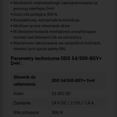
Możliwość indywidualnego zaprogramowania za
pomocą interfejsu D+H
Duża siła pchająca 500 N
Kompaktowa, wytrzymała konstrukcja
Możliwe ręczne otwieranie drzwi
W zestawie konsola montażowa umożliwiająca
montaż nad drzwiami lub na ościeżnicy
Wariantowo lakierowanie we wszystkich kolorach,
również tych spoza palety RAL
Parametry techniczne DDS 54/500-BSY+
D+H :
Siłownik do
DDS 54/500-BSY+ D+H
oddymiania
Index
23.002.50
Zasilanie
24 V DC / ±15% / 1,4 A
Siła pchająca
500 N