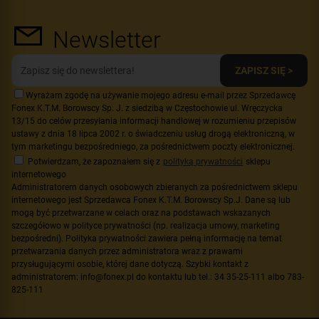
Newsletter
ZAPISZ SIĘ >
Wyrażam zgodę na używanie mojego adresu e-mail przez Sprzedawcę
Fonex K.T.M. Borowscy Sp. J. z siedzibą w Częstochowie ul. Wręczycka
13/15 do celów przesyłania informacji handlowej w rozumieniu przepisów
ustawy z dnia 18 lipca 2002 r. o świadczeniu usług drogą elektroniczną, w
tym marketingu bezpośredniego, za pośrednictwem poczty elektronicznej.
Potwierdzam, że zapoznałem się z
polityką prywatności
sklepu
internetowego
Administratorem danych osobowych zbieranych za pośrednictwem sklepu
internetowego jest Sprzedawca Fonex K.T.M. Borowscy Sp.J. Dane są lub
mogą być przetwarzane w celach oraz na podstawach wskazanych
szczegółowo w polityce prywatności (np. realizacja umowy, marketing
bezpośredni). Polityka prywatności zawiera pełną informację na temat
przetwarzania danych przez administratora wraz z prawami
przysługującymi osobie, której dane dotyczą. Szybki kontakt z
administratorem: info@fonex.pl do kontaktu lub tel.: 34 35-25-111 albo 783-
825-111