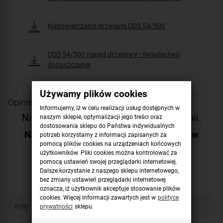
Napowietrzanie drzwiami DDS 54/500
DDS 54/500 napęd drzwiowy - świadectwo
dopuszczenia
Używamy plików cookies
Opinie o produkcie
Informujemy, iż w celu realizacji usług dostępnych w
Niestety produkt nie posiada żadnej opinii.
naszym sklepie, optymalizacji jego treści oraz
dostosowania sklepu do Państwa indywidualnych
Napisz pierwszą opinię i pomóż innym w
potrzeb korzystamy z informacji zapisanych za
wyborze!
pomocą plików cookies na urządzeniach końcowych
użytkowników. Pliki cookies można kontrolować za
pomocą ustawień swojej przeglądarki internetowej.
Dodaj opinię
Dalsze korzystanie z naszego sklepu internetowego,
bez zmiany ustawień przeglądarki internetowej
oznacza, iż użytkownik akceptuje stosowanie plików
cookies. Więcej informacji zawartych jest w
polityce
prywatności
sklepu.