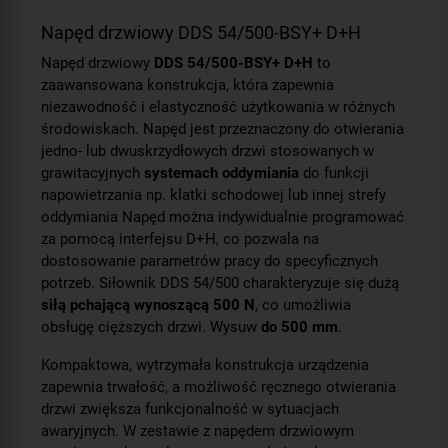
Napęd drzwiowy DDS 54/500-BSY+ D+H
Napęd drzwiowy
DDS 54/500-BSY+ D+H
to
zaawansowana konstrukcja, która zapewnia
niezawodność i elastyczność użytkowania w różnych
środowiskach. Napęd jest przeznaczony do otwierania
jedno- lub dwuskrzydłowych drzwi stosowanych w
grawitacyjnych
systemach oddymiania
do funkcji
napowietrzania np. klatki schodowej lub innej strefy
oddymiania Napęd można indywidualnie programować
za pomocą interfejsu D+H, co pozwala na
dostosowanie parametrów pracy do specyficznych
potrzeb. Siłownik DDS 54/500 charakteryzuje się dużą
siłą pchającą wynoszącą 500 N
, co umożliwia
obsługę cięższych drzwi. Wysuw
do 500 mm
.
Kompaktowa, wytrzymała konstrukcja urządzenia
zapewnia trwałość, a możliwość ręcznego otwierania
drzwi zwiększa funkcjonalność w sytuacjach
awaryjnych. W zestawie z napędem drzwiowym