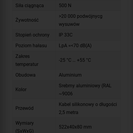
Siła ciągnąca
500 N
>20 000 podwójnycg
Żywotność
wysuwów
Stopień ochrony
IP 33C
Poziom hałasu
LpA =<70 dB(A)
Zakres
-25 °C … +55 °C
temperatur
Obudowa
Aluminium
Srebrny aluminiowy (RAL
Kolor
~9006
Kabel silikonowy o długości
Przewód
2,5 metra
Wymiary
522x40x80 mm
(SxWxG)