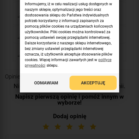
Informujemy, iż w celu realizacji usług dostępnych w
naszym sklepie, optymalizacji jego treści oraz
GPSR - Ostrzeżenia zagrożenia SSWIN -
dostosowania sklepu do Państwa indywidualnych
TEXECOM
potrzeb korzystamy z informacji zapisanych za
pomocą plików cookies na urządzeniach końcowych
użytkowników. Pliki cookies można kontrolować za
Instrukcja instalacji EXODUS RR TEXECOM
pomocą ustawień swojej przeglądarki internetowej.
Dalsze korzystanie z naszego sklepu internetowego,
bez zmiany ustawień przeglądarki internetowej
Karta katalogowa EXODUS RR TEXECOM
oznacza, iż użytkownik akceptuje stosowanie plików
cookies. Więcej informacji zawartych jest w
polityce
prywatności
sklepu.
Opinie o produkcie
ODMAWIAM
AKCEPTUJĘ
Niestety produkt nie posiada żadnej opinii.
Napisz pierwszą opinię i pomóż innym w
wyborze!
Dodaj opinię