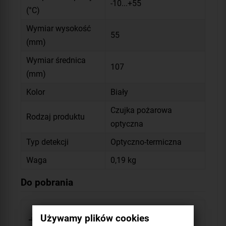
-10...+55
(°C)
Wymiar wysokość
55
(mm)
Wymiar średnica
107
(mm)
Kolor
Biały
Czujka pożarowa
Rodzaj produktu
optyczna
Typ detekcji
Optyczno-termiczna
Waga
0,19 kg
Do pobrania
Deklaracja zgodności Exodus TEXECOM
Używamy plików cookies