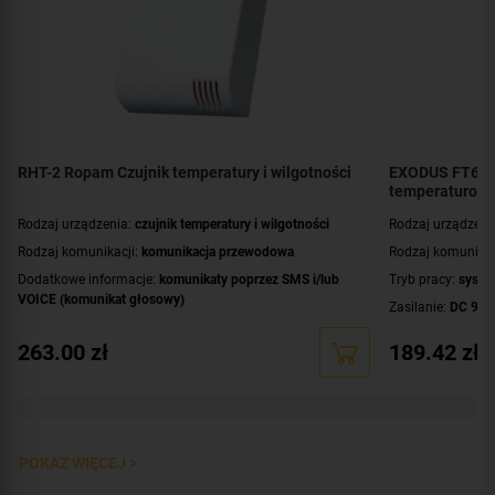
RHT-2 Ropam Czujnik temperatury i wilgotności
EXODUS FT64 
temperaturow
Rodzaj urządzenia:
czujnik temperatury i wilgotności
Rodzaj urządzeni
Rodzaj komunikacji:
komunikacja przewodowa
Rodzaj komunikac
Dodatkowe informacje:
komunikaty poprzez SMS i/lub
Tryb pracy:
syst
VOICE (komunikat głosowy)
Zasilanie:
DC 9-1
Kolor obudowy:
biały
Dodatkowe infor
263.00
zł
189.42
zł
Współpraca:
Basic4G, BasicLTE, MultiLTE
,
Neo-IP, NeoLTE-
Kolor obudowy:
b
IP
,
Neo-IP-64, NeoLTE-IP-64
POKAŻ WIĘCEJ >