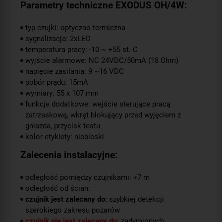
Parametry techniczne EXODUS OH/4W:
typ czujki: optyczno-termiczna
sygnalizacja: 2xLED
temperatura pracy: -10 ~ +55 st. C
wyjście alarmowe: NC 24VDC/50mA (18 Ohm)
napięcie zasilania: 9 ~16 VDC
pobór prądu: 15mA
wymiary: 55 x 107 mm
funkcje dodatkowe: wejście sterujące pracą
zatrzaskową, wkręt blokujący przed wyjęciem z
gniazda, przycisk testu
kolor etykiety: niebieski
Zalecenia instalacyjne:
odległość pomiędzy czujnikami: <7 m
odległość od ścian:
czujnik jest zalecany do:
szybkiej detekcji
szerokiego zakresu pożarów
czujnik nie jest zalecany do:
zadymionych,