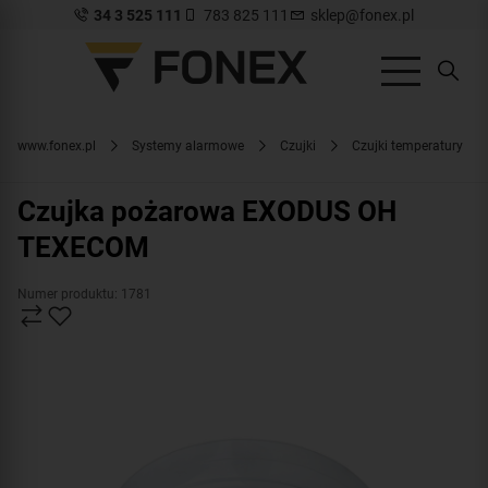
34 3 525 111
783 825 111
sklep@fonex.pl
www.fonex.pl
Systemy alarmowe
Czujki
Czujki temperatury
Czujka pożarowa EXODUS OH
TEXECOM
Numer produktu: 1781