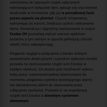
odróżnieniu do typowych czujek optycznych
wykrywających wyłącznie dym, spisuje się ona również
doskonale w momencie, gdy już
w początkowej fazie
pożaru pojawia się płomień
. Czujnik temperatury,
wykrywając jej wzrost, zwiększa czułość wykrywania
dymu. Konstrukcja i algorytmy zastosowane w czujce
Exodus OH
pozwalają wykryć szersze spektrum
pożarów, a tym samym w sposób pełniejszy chronić
obiekt, który zabezpieczają.
Elegancki wygląd w połączeniu z bardzo dobrymi
parametrami detekcyjnymi i szerokim wyborem modeli
pozwala na zastosowanie czujek serii Exodus w
każdym obiekcie. Ich atutem jest możliwość wyboru
trybu pracy: samoresetowalnej (alarmowanie do
momentu ustąpienia czynnika wywołującego alarm)
lub zatrzaskowej (alarm do skasowania przez
odłączenie zasilania). Pozwala to na współpracę
czujek serii Exodus
z dowolnym systemem
alarmowym
.