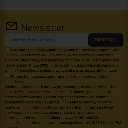
Newsletter
ZAPISZ SIĘ >
Wyrażam zgodę na używanie mojego adresu e-mail przez Sprzedawcę
Fonex K.T.M. Borowscy Sp. J. z siedzibą w Częstochowie ul. Wręczycka
13/15 do celów przesyłania informacji handlowej w rozumieniu przepisów
ustawy z dnia 18 lipca 2002 r. o świadczeniu usług drogą elektroniczną, w
tym marketingu bezpośredniego, za pośrednictwem poczty elektronicznej.
Potwierdzam, że zapoznałem się z
polityką prywatności
sklepu
internetowego
Administratorem danych osobowych zbieranych za pośrednictwem sklepu
internetowego jest Sprzedawca Fonex K.T.M. Borowscy Sp.J. Dane są lub
mogą być przetwarzane w celach oraz na podstawach wskazanych
szczegółowo w polityce prywatności (np. realizacja umowy, marketing
bezpośredni). Polityka prywatności zawiera pełną informację na temat
przetwarzania danych przez administratora wraz z prawami
przysługującymi osobie, której dane dotyczą. Szybki kontakt z
administratorem: info@fonex.pl do kontaktu lub tel.: 34 35-25-111 albo 783-
825-111