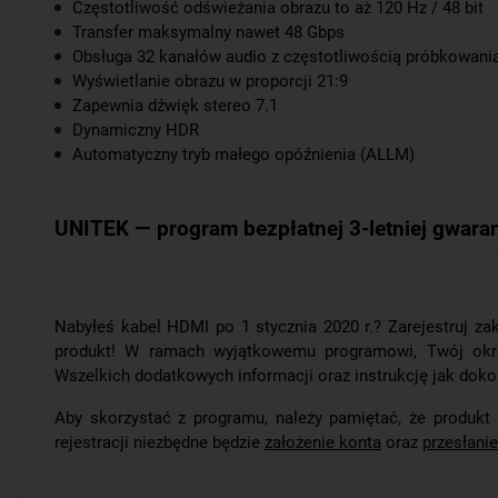
Częstotliwość odświeżania obrazu to aż 120 Hz / 48 bit
Transfer maksymalny nawet 48 Gbps
Obsługa 32 kanałów audio z częstotliwością próbkowani
Wyświetlanie obrazu w proporcji 21:9
Zapewnia dźwięk stereo 7.1
Dynamiczny HDR
Automatyczny tryb małego opóźnienia (
ALLM
)
UNITEK — program bezpłatnej 3-letniej gwaran
Nabyłeś kabel HDMI po 1 stycznia 2020 r.? Zarejestruj za
produkt! W ramach wyjątkowemu programowi, Twój okr
Wszelkich dodatkowych informacji oraz instrukcję jak doko
Aby skorzystać z programu, należy pamiętać, że produkt
rejestracji niezbędne będzie
założenie konta
oraz
przesłani