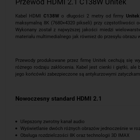
Przewód HDMI 2.1 C138W Unitek
Kabel HDMI
C138W
o długości 2 metry od firmy
Unitek
maksymalną 8K (7680×4320 pikseli) przy częstotliwości o
Wykonany został z najwyższej jakości miedzi wielowarst
materiału multimedialnego jak również do przesyłu obrazu w
Przewody produkowane przez firmę Unitek cechują się wy
różnego rodzaju zakłócenia. Kabel jest cienki i giętki, a
jego końcówki zabezpieczone są antykurzowymi zatyczkam
Nowoczesny standard HDMI 2.1
Ulepszony zwrotny kanał audio
Wyświetlanie dwóch różnych obrazów jednocześnie w roz
Obsługa rozdzielczości 8K oraz technologii 3D IMAX