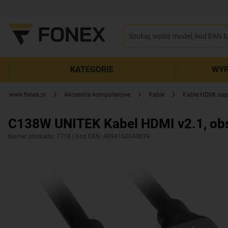
KATEGORIE
WYP
www.fonex.pl
Akcesoria komputerowe
Kable
Kable HDMI, osp
C138W UNITEK Kabel HDMI v2.1, obsł
Numer produktu: 7718
| Kod EAN: 4894160044839