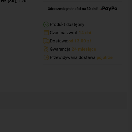
 Hz (8K), 120
Odroczenie płatności na 30 dni!
Produkt dostępny
Czas na zwrot:
14 dni
Dostawa:
od 13.00 zł
Gwarancja:
24 miesiące
Przewidywana dostawa:
pojutrze