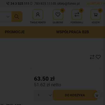
34 3 525 111
783 825 111
sklep@fonex.pl
KONTAKT >
0
0
0
ij wyszukiwanie
TWOJE KONTO
ULUBIONE
PORÓWNAJ
KOSZYK
PROMOCJE
WSPÓŁPRACA B2B
63.50
zł
51.62
zł netto
DO KOSZYKA