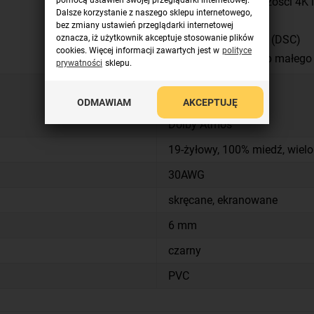
pomocą ustawień swojej przeglądarki internetowej.
obsługa rozdzielczości 4K 
Dalsze korzystanie z naszego sklepu internetowego,
dynamiczny HDR
bez zmiany ustawień przeglądarki internetowej
oznacza, iż użytkownik akceptuje stosowanie plików
kompresja obrazu (DSC)
cookies. Więcej informacji zawartych jest w
polityce
automatyczny tryb małego
prywatności
sklepu.
32 kanały
ODMAWIAM
AKCEPTUJĘ
stereo 7.1
Dolby Atmos
19-żyłowy, 100% miedź, wiel
30AWG
skręcane, ekranowane
6 mm
czarny
PVC