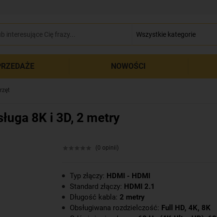
zamkn
RZEDAŻE
NOWOŚCI
rzęt
uga 8K i 3D, 2 metry
(0 opinii)
Typ złączy:
HDMI - HDMI
Standard złączy:
HDMI 2.1
Długość kabla:
2 metry
Obsługiwana rozdzielczość:
Full HD, 4K, 8K