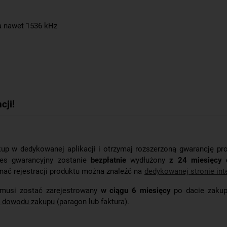
a nawet 1536 kHz
cji!
kup w dedykowanej aplikacji i otrzymaj rozszerzoną gwarancję p
es gwarancyjny zostanie
bezpłatnie
wydłużony
z 24 miesięcy 
nać rejestracji produktu można znaleźć na
dedykowanej stronie int
 musi zostać zarejestrowany
w ciągu 6 miesięcy
po dacie zakup
e dowodu zakupu
(paragon lub faktura).