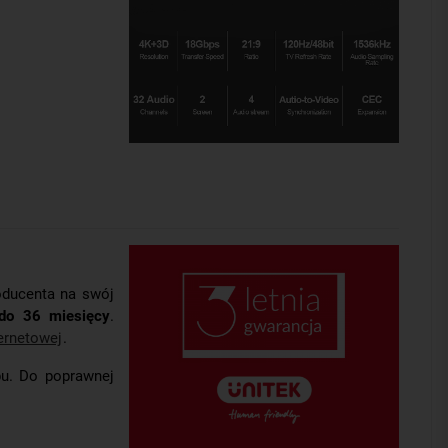
roducenta na swój
do 36 miesięcy
.
ernetowej
.
u. Do poprawnej