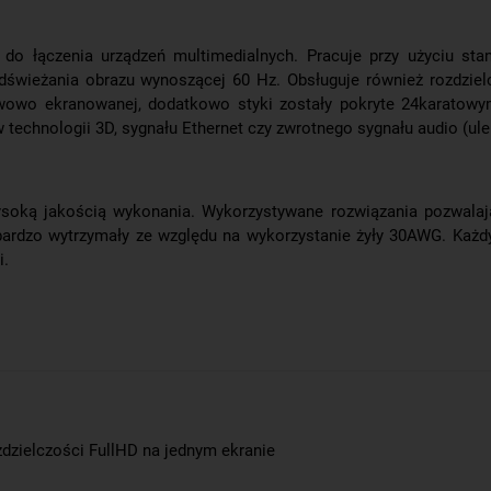
do łączenia urządzeń multimedialnych. Pracuje przy użyciu sta
dświeżania obrazu wynoszącej 60 Hz. Obsługuje również rozdziel
wowo ekranowanej, dodatkowo styki zostały pokryte 24karatowy
 technologii 3D, sygnału Ethernet czy zwrotnego sygnału audio (ul
soką jakością wykonania. Wykorzystywane rozwiązania pozwalaj
le bardzo wytrzymały ze względu na wykorzystanie żyły 30AWG. Każ
i.
dzielczości FullHD na jednym ekranie