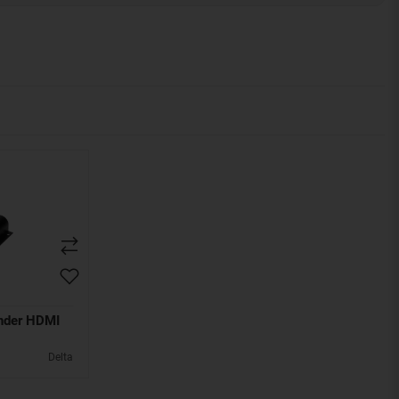
nder HDMI
Delta