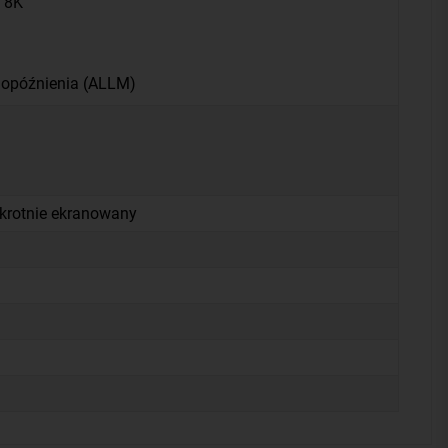
i 8K
 opóźnienia (ALLM)
okrotnie ekranowany