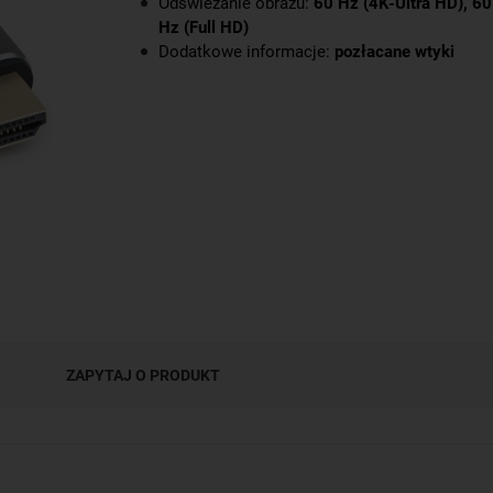
Odświeżanie obrazu:
60 Hz (4K-Ultra HD), 60
Hz (Full HD)
Dodatkowe informacje:
pozłacane wtyki
ZAPYTAJ O PRODUKT