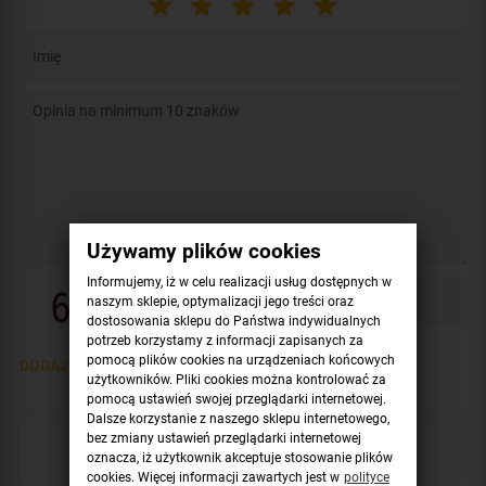
Używamy plików cookies
Informujemy, iż w celu realizacji usług dostępnych w
naszym sklepie, optymalizacji jego treści oraz
dostosowania sklepu do Państwa indywidualnych
potrzeb korzystamy z informacji zapisanych za
pomocą plików cookies na urządzeniach końcowych
DODAJ OPINIĘ >
użytkowników. Pliki cookies można kontrolować za
pomocą ustawień swojej przeglądarki internetowej.
Dalsze korzystanie z naszego sklepu internetowego,
bez zmiany ustawień przeglądarki internetowej
Sprawdź również
oznacza, iż użytkownik akceptuje stosowanie plików
cookies. Więcej informacji zawartych jest w
polityce