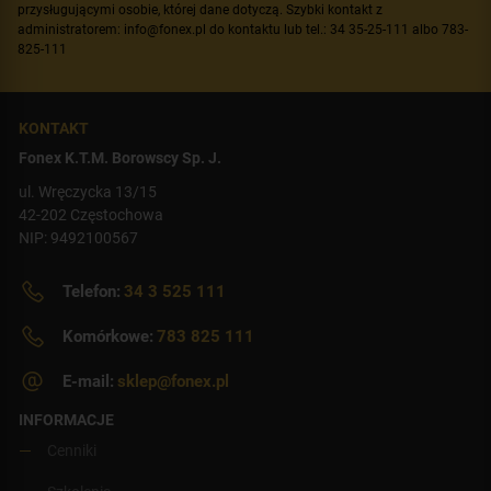
przysługującymi osobie, której dane dotyczą. Szybki kontakt z
administratorem: info@fonex.pl do kontaktu lub tel.: 34 35-25-111 albo 783-
825-111
KONTAKT
Fonex K.T.M. Borowscy Sp. J.
ul. Wręczycka 13/15
42-202 Częstochowa
NIP: 9492100567
Telefon:
34 3 525 111
Komórkowe:
783 825 111
E-mail:
sklep@fonex.pl
INFORMACJE
Cenniki