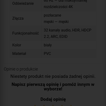
60 Hz — dla maksymalnej
Odświeżanie
rozdzielczości 4K
pozłacane
Złącza
męski — męski
32 kanały audio, HDR, HDCP
Funkcjonalność
2.2, ARC, EDID
Kolor
biały
Materiał
PVC
Opinie o produkcie
Niestety produkt nie posiada żadnej opinii.
Napisz pierwszą opinię i pomóż innym w
wyborze!
Dodaj opinię