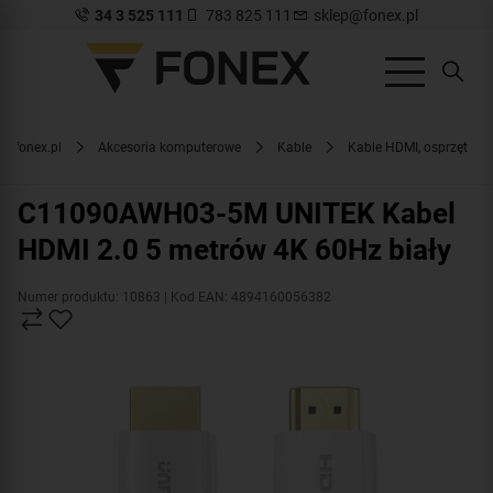
34 3 525 111
783 825 111
sklep@fonex.pl
w.fonex.pl
Akcesoria komputerowe
Kable
Kable HDMI, osprzęt
C11090AWH03-5M UNITEK Kabel
HDMI 2.0 5 metrów 4K 60Hz biały
Numer produktu: 10863
| Kod EAN: 4894160056382