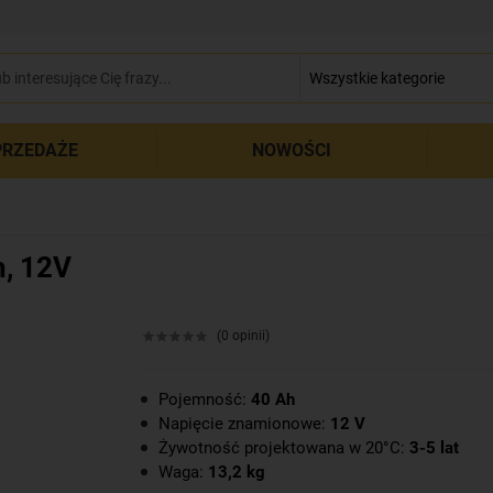
zamkn
RZEDAŻE
NOWOŚCI
, 12V
(0 opinii)
Pojemność:
40 Ah
Napięcie znamionowe:
12 V
Żywotność projektowana w 20°C:
3-5 lat
Waga:
13,2 kg