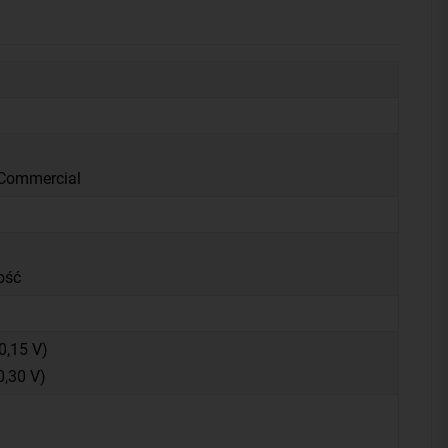
 Commercial
ość
0,15 V)
0,30 V)