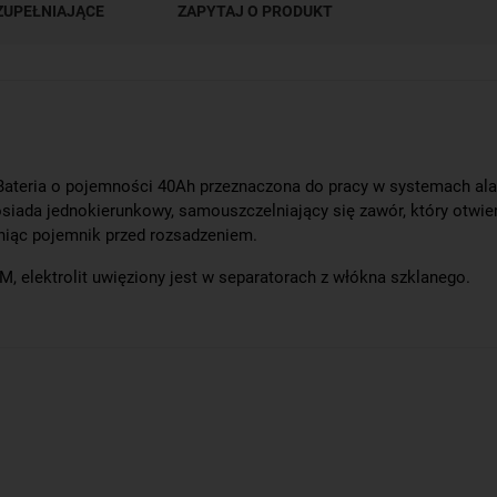
ZUPEŁNIAJĄCE
ZAPYTAJ O PRODUKT
 Bateria o pojemności 40Ah przeznaczona do pracy w systemach ala
siada jednokierunkowy, samouszczelniający się zawór, który otwie
oniąc pojemnik przed rozsadzeniem.
, elektrolit uwięziony jest w separatorach z włókna szklanego.