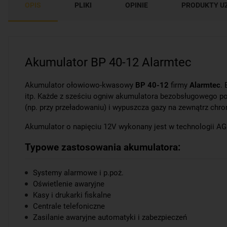
OPIS
PLIKI
OPINIE
PRODUKTY U
Akumulator BP 40-12 Alarmtec
Akumulator ołowiowo-kwasowy
BP 40-12
firmy
Alarmtec
.
itp. Każde z sześciu ogniw akumulatora bezobsługowego po
(np. przy przeładowaniu) i wypuszcza gazy na zewnątrz chr
Akumulator o napięciu 12V wykonany jest w technologii AGM
Typowe zastosowania akumulatora:
Systemy alarmowe i p.poż.
Oświetlenie awaryjne
Kasy i drukarki fiskalne
Centrale telefoniczne
Zasilanie awaryjne automatyki i zabezpieczeń