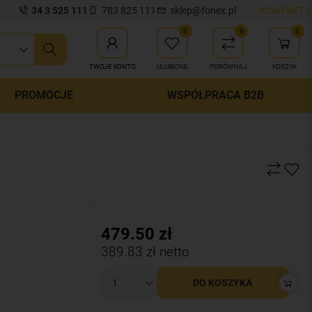
34 3 525 111
783 825 111
sklep@fonex.pl
KONTAKT >
0
0
0
ij wyszukiwanie
TWOJE KONTO
ULUBIONE
PORÓWNAJ
KOSZYK
PROMOCJE
WSPÓŁPRACA B2B
479.50
zł
389.83
zł netto
DO KOSZYKA