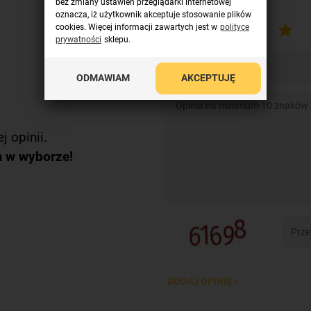
bez zmiany ustawień przeglądarki internetowej
oznacza, iż użytkownik akceptuje stosowanie plików
cookies. Więcej informacji zawartych jest w
polityce
prywatności
sklepu.
ODMAWIAM
AKCEPTUJĘ
j opinii.
m w wyborze!
DODAJ OPINIĘ >