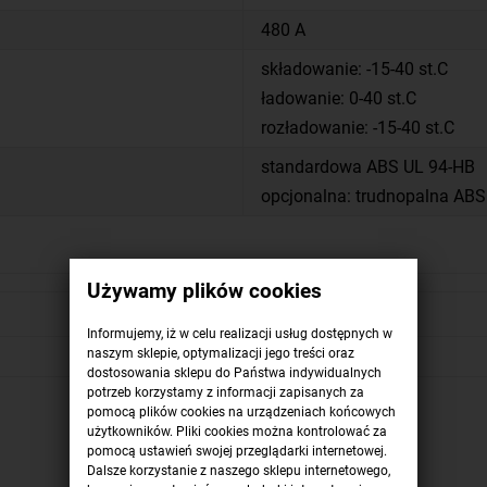
480 A
składowanie: -15-40 st.C
ładowanie: 0-40 st.C
rozładowanie: -15-40 st.C
standardowa ABS UL 94-HB
opcjonalna: trudnopalna ABS
Używamy plików cookies
Informujemy, iż w celu realizacji usług dostępnych w
naszym sklepie, optymalizacji jego treści oraz
dostosowania sklepu do Państwa indywidualnych
potrzeb korzystamy z informacji zapisanych za
pomocą plików cookies na urządzeniach końcowych
użytkowników. Pliki cookies można kontrolować za
pomocą ustawień swojej przeglądarki internetowej.
Dalsze korzystanie z naszego sklepu internetowego,
Dodaj opinię