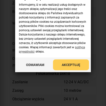
Zasięg
50-150 metrów
Informujemy, iż w celu realizacji usług dostępnych w
naszym sklepie, optymalizacji jego treści oraz
Baterie
1x CR2032
dostosowania sklepu do Państwa indywidualnych
potrzeb korzystamy z informacji zapisanych za
32 × 68 × 13
pomocą plików cookies na urządzeniach końcowych
Wymiary
użytkowników. Pliki cookies można kontrolować za
[mm]
pomocą ustawień swojej przeglądarki internetowej.
Dalsze korzystanie z naszego sklepu internetowego,
Karta częstotliwości AF43S
bez zmiany ustawień przeglądarki internetowej
oznacza, iż użytkownik akceptuje stosowanie plików
Obsługa sterowania kodem
TOP, TAM
cookies. Więcej informacji zawartych jest w
polityce
stałym
prywatności
sklepu.
Obsługa sterowania kodem
ATOMO
ODMAWIAM
AKCEPTUJĘ
zmiennym
Fotokomórka DIR10
Zasilanie
12-24 V AC/DC
Zasięg
10 metrów
Obciążenie wyjścia
24 V 1 A