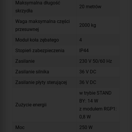
Maksymalna długość
20 metrów
skrzydła
Waga maksymalna części
2000 kg
przesuwnej
Moduł koła zębatego
4
Stopień zabezpieczenia
IP44
Zasilanie
230 V 50/60 Hz
Zasilanie silnika
36 V DC
Zasilanie płyty sterującej
36 V DC
w trybie STAND
BY: 14 W
Zużycie energii
z modułem RGP1:
0,8 W
Moc
250 W