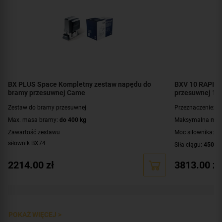
BX PLUS Space Kompletny zestaw napędu do
BXV 10 RAPID 
bramy przesuwnej Came
przesuwnej 10
Zestaw do bramy przesuwnej
Przeznaczenie:
b
Max. masa bramy:
do 400 kg
Maksymalna mas
Zawartość zestawu
Moc siłownika:
3
siłownik BX74
Siła ciągu:
450 N
płyta sterująca ZBX74
Prędkość przesu
2214.00
zł
3813.00
zł
karta częstotliwości, pilot
SPACE
, fotokomórka
Cykl pracy:
praca
Zasięg pilota:
do 
Zasięg fotokomór
Zawartość zesta
POKAŻ WIĘCEJ >
częstotliwości A