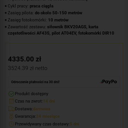
Cykl pracy:
praca ciągła
Zasięg pilota:
do około 50-150 metrów
Zasięg fotokomórki:
10 metrów
Zawartość zestawu:
siłownik BKV20AGS, karta
częstotliwości AF43S, pilot AT04EV, fotokomórki DIR10
4335.00
zł
3524.39
zł netto
Odroczenie płatności na 30 dni!
Produkt dostępny
Czas na zwrot:
14 dni
Dostawa:
darmowa
Gwarancja:
24 miesiące
Przewidywany czas dostawy:
5 dni