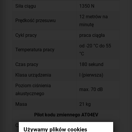
Siła ciągu
1350 N
12 metrów na
Prędkość przesuwu
minutę
Cykl pracy
praca ciągła
od -20 °C do 55
Temperatura pracy
°C
Czas pracy
180 sekund
Klasa urządzenia
I (pierwsza)
Poziom ciśnienia
max. 70 dB
akustycznego
Masa
21 kg
Pilot kodu zmiennego AT04EV
Częstotliwość
433,92 MHz
Używamy plików cookies