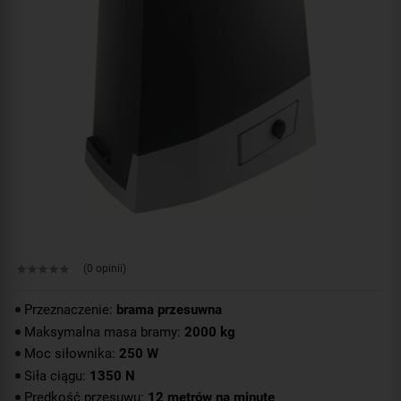
(0 opinii)
Przeznaczenie:
brama przesuwna
Maksymalna masa bramy:
2000 kg
Moc siłownika:
250 W
Siła ciągu:
1350 N
Prędkość przesuwu:
12 metrów na minutę