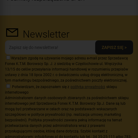
Newsletter
ZAPISZ SIĘ >
Wyrażam zgodę na używanie mojego adresu e-mail przez Sprzedawcę
Fonex K.T.M. Borowscy Sp. J. z siedzibą w Częstochowie ul. Wręczycka
13/15 do celów przesyłania informacji handlowej w rozumieniu przepisów
ustawy z dnia 18 lipca 2002 r. o świadczeniu usług drogą elektroniczną, w
tym marketingu bezpośredniego, za pośrednictwem poczty elektronicznej.
Potwierdzam, że zapoznałem się z
polityką prywatności
sklepu
internetowego
Administratorem danych osobowych zbieranych za pośrednictwem sklepu
internetowego jest Sprzedawca Fonex K.T.M. Borowscy Sp.J. Dane są lub
mogą być przetwarzane w celach oraz na podstawach wskazanych
szczegółowo w polityce prywatności (np. realizacja umowy, marketing
bezpośredni). Polityka prywatności zawiera pełną informację na temat
przetwarzania danych przez administratora wraz z prawami
przysługującymi osobie, której dane dotyczą. Szybki kontakt z
administratorem: info@fonex.pl do kontaktu lub tel.: 34 35-25-111 albo 783-