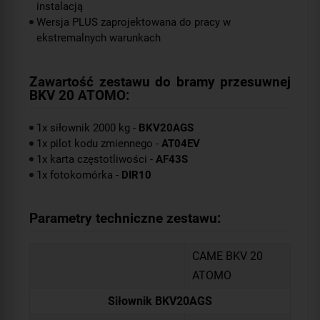
instalacją
Wersja PLUS zaprojektowana do pracy w
ekstremalnych warunkach
Zawartość zestawu do bramy przesuwnej
BKV 20 ATOMO:
1x siłownik 2000 kg -
BKV20AGS
1x pilot kodu zmiennego -
AT04EV
1x karta częstotliwości -
AF43S
1x fotokomórka -
DIR10
Parametry techniczne zestawu:
CAME BKV 20
ATOMO
Siłownik BKV20AGS