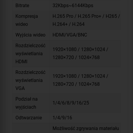
Bitrate
32Kbps~6144Kbps
Kompresja
H.265 Pro / H.265 Pro+ / H265 /
wideo
H.264+ / H.264
Wyjścia wideo
HDMI/VGA/BNC
Rozdzielczość
1920×1080 / 1280×1024 /
wyświetlania
1280×720 / 1024×768
HDMI
Rozdzielczość
1920×1080 / 1280×1024 /
wyświetlania
1280×720 / 1024×768
VGA
Podział na
1/4/6/8/9/16/25
wyjściach
Odtwarzanie
1/4/9/16
Możliwość zgrywania materiału