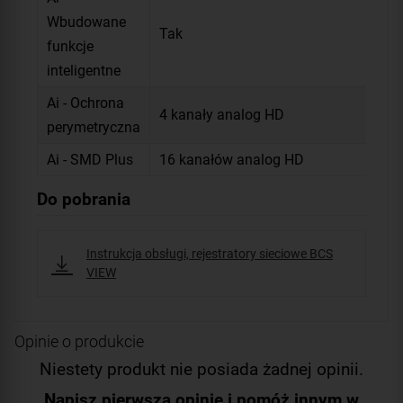
Wbudowane
Tak
funkcje
inteligentne
Ai - Ochrona
4 kanały analog HD
perymetryczna
Ai - SMD Plus
16 kanałów analog HD
Do pobrania
Instrukcja obsługi, rejestratory sieciowe BCS
VIEW
Opinie o produkcie
Niestety produkt nie posiada żadnej opinii.
Napisz pierwszą opinię i pomóż innym w