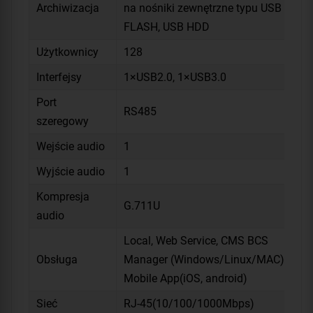
Archiwizacja
na nośniki zewnętrzne typu USB
FLASH, USB HDD
Użytkownicy
128
Interfejsy
1×USB2.0, 1×USB3.0
Port
RS485
szeregowy
Wejście audio
1
Wyjście audio
1
Kompresja
G.711U
audio
Local, Web Service, CMS BCS
Obsługa
Manager (Windows/Linux/MAC),
Mobile App(iOS, android)
Sieć
RJ-45(10/100/1000Mbps)