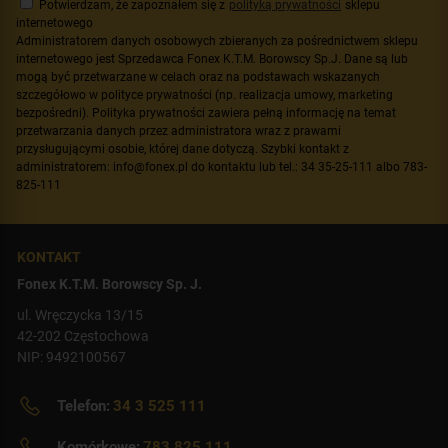
Potwierdzam, że zapoznałem się z
polityką prywatności
sklepu
internetowego
Administratorem danych osobowych zbieranych za pośrednictwem sklepu
internetowego jest Sprzedawca Fonex K.T.M. Borowscy Sp.J. Dane są lub
mogą być przetwarzane w celach oraz na podstawach wskazanych
szczegółowo w polityce prywatności (np. realizacja umowy, marketing
bezpośredni). Polityka prywatności zawiera pełną informację na temat
przetwarzania danych przez administratora wraz z prawami
przysługującymi osobie, której dane dotyczą. Szybki kontakt z
administratorem: info@fonex.pl do kontaktu lub tel.: 34 35-25-111 albo 783-
825-111
KONTAKT
Fonex K.T.M. Borowscy Sp. J.
ul. Wręczycka 13/15
42-202 Częstochowa
NIP: 9492100567
Telefon:
34 3 525 111
Komórkowe:
783 825 111