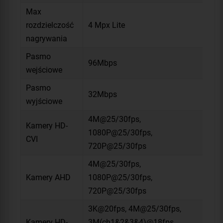
Max
rozdzielczość
4 Mpx Lite
nagrywania
Pasmo
96Mbps
wejściowe
Pasmo
32Mbps
wyjściowe
4M@25/30fps,
Kamery HD-
1080P@25/30fps,
CVI
720P@25/30fps
4M@25/30fps,
Kamery AHD
1080P@25/30fps,
720P@25/30fps
3K@20fps, 4M@25/30fps,
Kamery HD-
3M(ch1&2&3&4)@18fps,