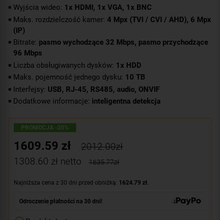
Wyjścia wideo:
1x HDMI, 1x VGA, 1x BNC
Maks. rozdzielczość kamer:
4 Mpx (TVI / CVI / AHD), 6 Mpx
(IP)
Bitrate:
pasmo wychodzące 32 Mbps, pasmo przychodzące
96 Mbps
Liczba obsługiwanych dysków:
1x HDD
Maks. pojemność jednego dysku:
10 TB
Interfejsy:
USB, RJ-45, RS485, audio, ONVIF
Dodatkowe informacje:
inteligentna detekcja
PROMOCJA -20%
1609.59
zł
2012.00zł
1308.60
zł netto
1635.77zł
Najniższa cena z 30 dni przed obniżką:
1624.79 zł
.
Odroczenie płatności na 30 dni!