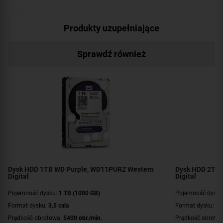
Produkty uzupełniające
Sprawdź również
Dysk HDD 1TB WD Purple, WD11PURZ Western
Dysk HDD 2TB 
Digital
Digital
Pojemność dysku:
1 TB (1000 GB)
Pojemność dysku
Format dysku:
3,5 cala
Format dysku:
3,
Prędkość obrotowa:
5400 obr./min.
Prędkość obroto