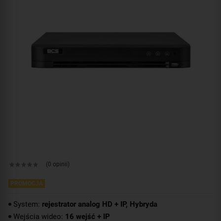
(0 opinii)
PROMOCJA
System:
rejestrator analog HD + IP, Hybryda
Wejścia wideo:
16 wejść + IP