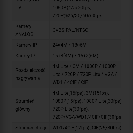
TVI
1080P@25/30fps,
720P@25/30/50/60fps
Kamery
CVBS PAL/NTSC
ANALOG
Kamery IP
24×4M / 18×6M
Kanały IP
16+8(4M) / 16+2(6M)
4M Lite / 3M / 1080P / 1080P
Rozdzielczość
Lite / 720P / 720P Lite / VGA /
nagrywania
WD1 / 4CIF / CIF
4M Lite(15fps), 3M(15fps),
Strumień
1080P(15fps), 1080P Lite(30fps),
główny
720P Lite(30fps),
720P/VGA/WD1/4CIF/CIF(30fps)
Strumień drugi
WD1/4CIF(12fps), CIF(25/30fps)