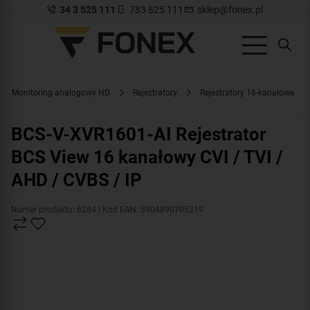
34 3 525 111
783 825 111
sklep@fonex.pl
Monitoring analogowy HD
Rejestratory
Rejestratory 16-kanałowe
BCS-V-XVR1601-AI Rejestrator
BCS View 16 kanałowy CVI / TVI /
AHD / CVBS / IP
Numer produktu: 6284
| Kod EAN: 5904890705319