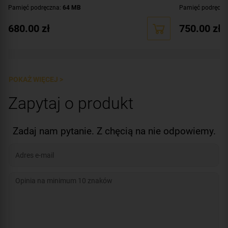
Pamięć podręczna:
64 MB
Pamięć podręczn
Interfejs:
SATA III (6 Gbit/s)
Interfejs:
SATA III 
680.00
zł
750.00
zł
Przeznaczenie:
praca ciągła 24/7 - systemy monitoringu
Przeznaczenie:
pr
Dystrybucja:
europejska
Dystrybucja:
euro
Dodatkowe informacje:
technologia RAID
Dodatkowe infor
POKAŻ WIĘCEJ >
Zapytaj o produkt
Zadaj nam pytanie. Z chęcią na nie odpowiemy.