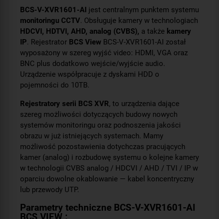
BCS-V-XVR1601-AI
jest centralnym punktem systemu
monitoringu CCTV
. Obsługuje kamery w technologiach
HDCVI, HDTVI, AHD, analog (CVBS),
a także
kamery
IP
. Rejestrator
BCS View
BCS-V-XVR1601-AI został
wyposażony w szereg wyjść video: HDMI, VGA oraz
BNC plus dodatkowo wejście/wyjście audio.
Urządzenie współpracuje z dyskami HDD o
pojemności do 10TB.
Rejestratory serii BCS XVR
, to urządzenia dające
szereg możliwości dotyczących budowy nowych
systemów monitoringu oraz podnoszenia jakości
obrazu w już istniejących systemach. Mamy
możliwość pozostawienia dotychczas pracujących
kamer (analog) i rozbudowę systemu o kolejne kamery
w technologii CVBS analog / HDCVI / AHD / TVI / IP w
oparciu dowolne okablowanie — kabel koncentryczny
lub przewody UTP.
Parametry techniczne BCS-V-XVR1601-AI
BCS VIEW :