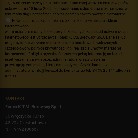
13/15 do celów przesyłania informacji handlowej w rozumieniu przepisów
ustawy z dnia 18 lipca 2002 r. o świadczeniu usług drogą elektroniczną, w
tym marketingu bezpośredniego, za pośrednictwem poczty elektronicznej.
Potwierdzam, że zapoznałem się z
polityką prywatności
sklepu
internetowego
Administratorem danych osobowych zbieranych za pośrednictwem sklepu
internetowego jest Sprzedawca Fonex K.T.M. Borowscy Sp.J. Dane są lub
mogą być przetwarzane w celach oraz na podstawach wskazanych
szczegółowo w polityce prywatności (np. realizacja umowy, marketing
bezpośredni). Polityka prywatności zawiera pełną informację na temat
przetwarzania danych przez administratora wraz z prawami
przysługującymi osobie, której dane dotyczą. Szybki kontakt z
administratorem: info@fonex.pl do kontaktu lub tel.: 34 35-25-111 albo 783-
825-111
KONTAKT
Fonex K.T.M. Borowscy Sp. J.
ul. Wręczycka 13/15
42-202 Częstochowa
NIP: 9492100567