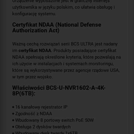
Urządzenie wyposażone jest w graficzny interfejs
użytkownika w języku polskim, co ułatwia obsługę i
konfigurację systemu.
Certyfikat NDAA (National Defense
Authorization Act)
Ważną cechą rozwiązań serii BCS ULTRA jest nadany
im
certyfikat NDAA
. Produkty posiadające certyfikat
NDAA spełniają określone kryteria, które pozwalają na
ich użycie w instalacjach i systemach monitoringu,
które są wykorzystywane przez agencje rządowe USA,
w tym przez wojsko.
Właściwości BCS-U-NVR1602-A-4K-
8P(6TB):
16 kanałowy rejestrator IP
Zgodność z NDAA
Wbudowany 8 portowy switch PoE 50W
Obsługa 2 dysków twardych
Wbudowany dysk twardy 1x6TB