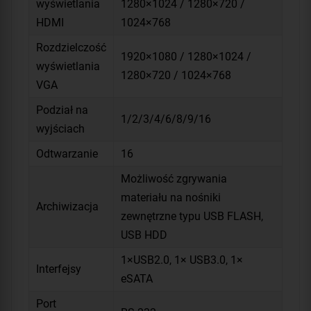
wyświetlania
1280×1024 / 1280×720 /
HDMI
1024×768
Rozdzielczość
1920×1080 / 1280×1024 /
wyświetlania
1280×720 / 1024×768
VGA
Podział na
1/2/3/4/6/8/9/16
wyjściach
Odtwarzanie
16
Możliwość zgrywania
materiału na nośniki
Archiwizacja
zewnętrzne typu USB FLASH,
USB HDD
1×USB2.0, 1× USB3.0, 1×
Interfejsy
eSATA
Port