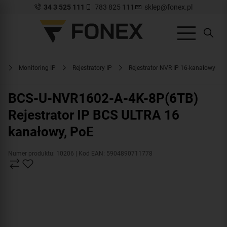
34 3 525 111
783 825 111
sklep@fonex.pl
a
Monitoring IP
Rejestratory IP
Rejestrator NVR IP 16-kanałowy
BCS-U-NVR1602-A-4K-8P(6TB)
Rejestrator IP BCS ULTRA 16
kanałowy, PoE
Numer produktu: 10206
| Kod EAN: 5904890711778