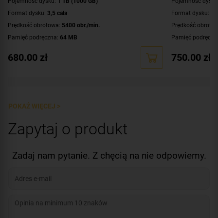
Pojemność dysku:
1 TB (1000 GB)
Pojemność dysku
Format dysku:
3,5 cala
Format dysku:
3,
Prędkość obrotowa:
5400 obr./min.
Prędkość obroto
Pamięć podręczna:
64 MB
Pamięć podręczn
Interfejs:
SATA III (6 Gbit/s)
Interfejs:
SATA III 
680.00
zł
750.00
zł
Przeznaczenie:
praca ciągła 24/7 - systemy monitoringu
Przeznaczenie:
pr
Dystrybucja:
europejska
Dystrybucja:
euro
Dodatkowe informacje:
technologia RAID
Dodatkowe infor
POKAŻ WIĘCEJ >
Zapytaj o produkt
Zadaj nam pytanie. Z chęcią na nie odpowiemy.