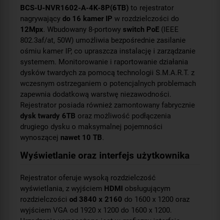
BCS-U-NVR1602-A-4K-8P(6TB)
to rejestrator
nagrywający
do 16 kamer IP
w rozdzielczości do
12Mpx
. Wbudowany 8-portowy
switch PoE
(IEEE
802.3af/at, 50W) umożliwia bezpośrednie zasilanie
ośmiu kamer IP, co upraszcza instalację i zarządzanie
systemem. Monitorowanie i raportowanie działania
dysków twardych za pomocą technologii S.M.A.R.T. z
wczesnym ostrzeganiem o potencjalnych problemach
zapewnia dodatkową warstwę niezawodności.
Rejestrator posiada również zamontowany fabrycznie
dysk twardy 6TB
oraz możliwość podłączenia
drugiego dysku o maksymalnej pojemności
wynoszącej
nawet 10 TB
.
Wyświetlanie oraz interfejs użytkownika
Rejestrator oferuje wysoką rozdzielczość
wyświetlania, z wyjściem
HDMI
obsługującym
rozdzielczości
od 3840 x 2160
do 1600 x 1200 oraz
wyjściem VGA od 1920 x 1200 do 1600 x 1200.