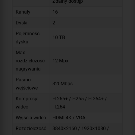
Zdalny dostęp
Kanały
16
Dyski
2
Pojemność
10 TB
dysku
Max
rozdzielczość
12 Mpx
nagrywania
Pasmo
320Mbps
wejściowe
Kompresja
H.265+ / H265 / H.264+ /
wideo
H.264
Wyjścia wideo
HDMI 4K / VGA
Rozdzielczość
3840×2160 / 1920×1080 /