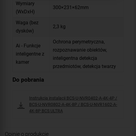
Wymiary
300×231×62mm
(WxDxH)
Waga (bez
2,3 kg
dysków)
Ochrona perymetryczna,
Ai - Funkcje
rozpoznawanie obiektów,
inteligentne z
inteligentna detekcja
kamer
przedmiotów, detekcja twarzy
Do pobrania
Instrukcja instalacji BCS-U-NVR0402-A-4K-4P /
BCS-U-NVR0802-A-4K-8P / BCS-U-NVR1602-A-
4K-8P BCS ULTRA
Opinie o produkcie