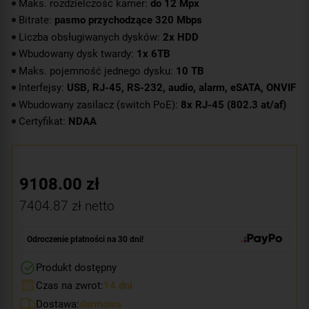
Maks. rozdzielczość kamer:
do 12 Mpx
Bitrate:
pasmo przychodzące 320 Mbps
Liczba obsługiwanych dysków:
2x HDD
Wbudowany dysk twardy:
1x 6TB
Maks. pojemność jednego dysku:
10 TB
Interfejsy:
USB, RJ-45, RS-232, audio, alarm, eSATA, ONVIF
Wbudowany zasilacz (switch PoE):
8x RJ-45 (802.3 at/af)
Certyfikat:
NDAA
9108.00
zł
7404.87
zł netto
Odroczenie płatności na 30 dni!
Produkt dostępny
Czas na zwrot:
14 dni
Dostawa:
darmowa