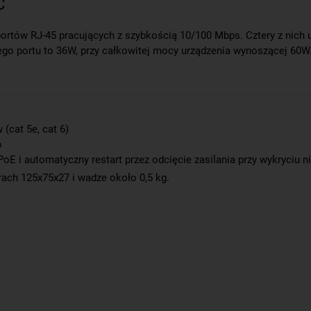
C
portów RJ-45 pracujących z szybkością 10/100 Mbps. Cztery z nich 
go portu to 36W, przy całkowitej mocy urządzenia wynoszącej 60W. 
(cat 5e, cat 6)
o
PoE i automatyczny restart przez odcięcie zasilania przy wykryciu
ch 125x75x27 i wadze około 0,5 kg.