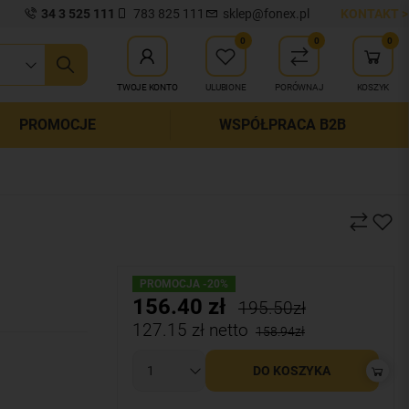
34 3 525 111
783 825 111
sklep@fonex.pl
KONTAKT >
0
0
0
ij wyszukiwanie
TWOJE KONTO
ULUBIONE
PORÓWNAJ
KOSZYK
PROMOCJE
WSPÓŁPRACA B2B
PROMOCJA -20%
156.40
zł
195.50zł
127.15
zł netto
158.94zł
DO KOSZYKA