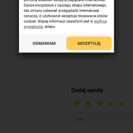
pomocą ustawień swojej przeglądarki internetowej.
Dalsze korzystanie z naszego sklepu internetowego,
bez zmiany ustawień przeglądarki internetowej
oznacza, iż użytkownik akceptuje stosowanie plików
cookies. Więcej informacji zawartych jest w
polityce
prywatności
sklepu.
ODMAWIAM
AKCEPTUJĘ
Dodaj opinię