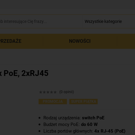
zamkn
RZEDAŻE
NOWOŚCI
 PoE, 2xRJ45
(0 opinii)
PROMOCJA
SUPER PIĄTKA
Rodzaj urządzenia:
switch PoE
Budżet mocy PoE:
do 60 W
Liczba portów głównych:
4x RJ-45 (PoE)