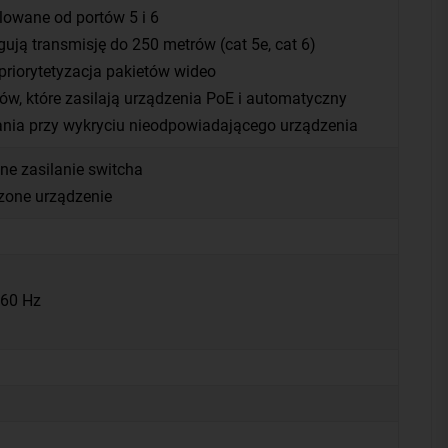
olowane od portów 5 i 6
gują transmisję do 250 metrów (cat 5e, cat 6)
 priorytetyzacja pakietów wideo
ów, które zasilają urządzenia PoE i automatyczny
ilania przy wykryciu nieodpowiadającego urządzenia
ne zasilanie switcha
zone urządzenie
/60 Hz