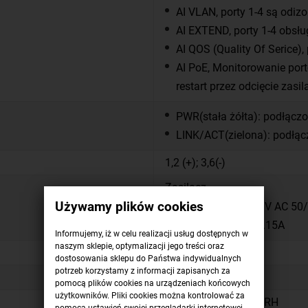
AI VLAN, porty 1-4 są odiz
AI EXTEND, porty 1-4 obsłu
AI QOS (Quality Of Serice),
AI PoE, Monitorowanie port
restart przez odcięcie zas
PWR(stała żółta): podłączo
LINK/ACT(zielona): podłąc
1,2 (+); 3,6(-)
Zasilacz
Używamy plików cookies
wejście: 100~240 V AC 50
wyjście: 52V DC 1.15A
Informujemy, iż w celu realizacji usług dostępnych w
naszym sklepie, optymalizacji jego treści oraz
125x75x27 [mm]
dostosowania sklepu do Państwa indywidualnych
potrzeb korzystamy z informacji zapisanych za
0.5 kg
pomocą plików cookies na urządzeniach końcowych
użytkowników. Pliki cookies można kontrolować za
0º~40ºC, 10%~90% RH