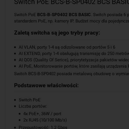
Switch PoE BCS-B-SP0402 BCS BASI
Switch PoE
BCS-B-SP0402 BCS BASIC
. Switch posiada 6 
standardem PoE, np. kamery IP. Budżet mocy dla pojedyncze
Zaletą switcha są jego tryby pracy:
AI VLAN, porty 1-4 są odizolowane od portów 5 i 6
AI EXTEND, porty 1-4 obsługują transmisję do 250 metrów 
AI QOS (Quality Of Serice), priorytetyzacja pakietów wide
AI PoE, Monitorowanie portów, które zasilają urządzenia 
Switch BCS-B-SP0402 posiada metalową obudowę o wymiara
Podstawowe właściwości:
Switch PoE
Liczba portów:
4x PoE+, 36W / port
2x RJ45 (10/100 Mb/s)
Przepustowość: 1.2 Gbps