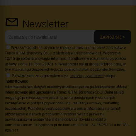
Newsletter
ZAPISZ SIĘ >
Wyrażam zgodę na używanie mojego adresu e-mail przez Sprzedawcę
Fonex K.T.M. Borowscy Sp. J. z siedzibą w Częstochowie ul. Wręczycka
13/15 do celów przesyłania informacji handlowej w rozumieniu przepisów
ustawy z dnia 18 lipca 2002 r. o świadczeniu usług drogą elektroniczną, w
tym marketingu bezpośredniego, za pośrednictwem poczty elektronicznej.
Potwierdzam, że zapoznałem się z
polityką prywatności
sklepu
internetowego
Administratorem danych osobowych zbieranych za pośrednictwem sklepu
internetowego jest Sprzedawca Fonex K.T.M. Borowscy Sp.J. Dane są lub
mogą być przetwarzane w celach oraz na podstawach wskazanych
szczegółowo w polityce prywatności (np. realizacja umowy, marketing
bezpośredni). Polityka prywatności zawiera pełną informację na temat
przetwarzania danych przez administratora wraz z prawami
przysługującymi osobie, której dane dotyczą. Szybki kontakt z
administratorem: info@fonex.pl do kontaktu lub tel.: 34 35-25-111 albo 783-
825-111