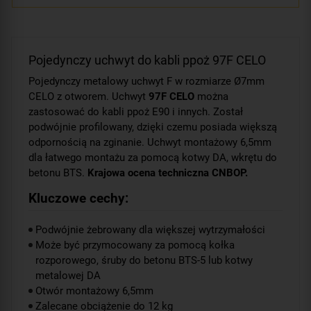
Pojedynczy uchwyt do kabli ppoż 97F CELO
Pojedynczy metalowy uchwyt F w rozmiarze Ø7mm
CELO z otworem. Uchwyt
97F CELO
można
zastosować do kabli ppoż E90 i innych. Został
podwójnie profilowany, dzięki czemu posiada większą
odpornością na zginanie. Uchwyt montażowy 6,5mm
dla łatwego montażu za pomocą kotwy DA, wkrętu do
betonu BTS.
Krajowa ocena techniczna CNBOP.
Kluczowe cechy:
Podwójnie żebrowany dla większej wytrzymałości
Może być przymocowany za pomocą kołka
rozporowego, śruby do betonu BTS-5 lub kotwy
metalowej DA
Otwór montażowy 6,5mm
Zalecane obciążenie do 12 kg