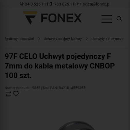
34 3 525 111
783 825 111
sklep@fonex.pl
Systemy mocowań
Uchwyty, obejmy, klamry
Uchwyty pojedyncze
97F CELO Uchwyt pojedynczy F
7mm do kabla metalowy CNBOP
100 szt.
Numer produktu: 9865
| Kod EAN: 8421814559355