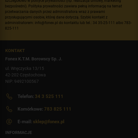
szczegółowo w polityce prywatności (np. realizacja umowy, marketing
bezpośredni). Polityka prywatności zawiera pełną informację na temat
przetwarzania danych przez administratora wraz z prawami
przysługującymi osobie, której dane dotyczą. Szybki kontakt z
administratorem: info@fonex.pl do kontaktu lub tel.: 34 35-25-111 albo 783-
825-111
KONTAKT
Fonex K.T.M. Borowscy Sp. J.
ul. Wręczycka 13/15
42-202 Częstochowa
NIP: 9492100567
Telefon:
34 3 525 111
Komórkowe:
783 825 111
E-mail:
sklep@fonex.pl
INFORMACJE