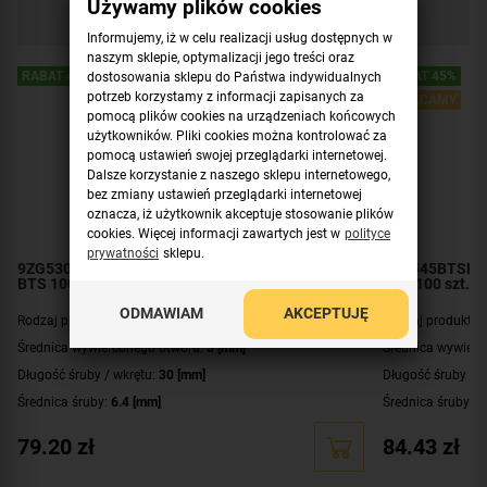
Używamy plików cookies
Sprawdź również
Informujemy, iż w celu realizacji usług dostępnych w
naszym sklepie, optymalizacji jego treści oraz
RABAT 45%
RABAT 45%
dostosowania sklepu do Państwa indywidualnych
potrzeb korzystamy z informacji zapisanych za
POLECAMY
pomocą plików cookies na urządzeniach końcowych
użytkowników. Pliki cookies można kontrolować za
pomocą ustawień swojej przeglądarki internetowej.
Dalsze korzystanie z naszego sklepu internetowego,
bez zmiany ustawień przeglądarki internetowej
oznacza, iż użytkownik akceptuje stosowanie plików
cookies. Więcej informacji zawartych jest w
polityce
prywatności
sklepu.
9ZG530BTSPT CELO Wkręty do betonu 5x30mm
9ZG545BTSPT 
BTS 100 szt.
BTS 100 szt.
ODMAWIAM
AKCEPTUJĘ
Rodzaj produktu:
wkręt do betonu (śruba)
Rodzaj produktu:
Średnica wywierconego otworu:
5 [mm]
Średnica wywierc
Długość śruby / wkrętu:
30 [mm]
Długość śruby / 
Średnica śruby:
6.4 [mm]
Średnica śruby:
6
Rodzaj opakowania:
pudełko - 100 szt.
Rodzaj opakowan
79.20
zł
84.43
zł
Certyfikat:
CNBOP-PIB
Certyfikat:
CNBOP