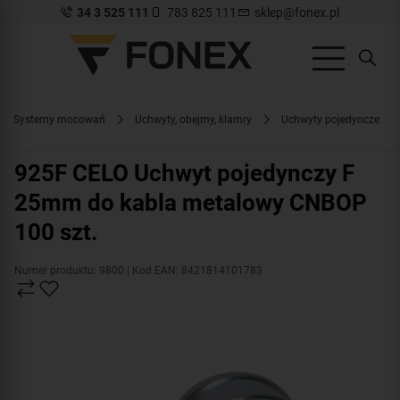
34 3 525 111
783 825 111
sklep@fonex.pl
Systemy mocowań
Uchwyty, obejmy, klamry
Uchwyty pojedyncze
925F CELO Uchwyt pojedynczy F
25mm do kabla metalowy CNBOP
100 szt.
Numer produktu: 9800
| Kod EAN: 8421814101783