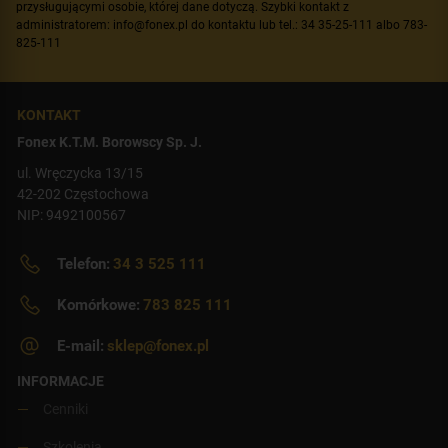
przysługującymi osobie, której dane dotyczą. Szybki kontakt z
administratorem: info@fonex.pl do kontaktu lub tel.: 34 35-25-111 albo 783-
825-111
KONTAKT
Fonex K.T.M. Borowscy Sp. J.
ul. Wręczycka 13/15
42-202 Częstochowa
NIP: 9492100567
Telefon:
34 3 525 111
Komórkowe:
783 825 111
E-mail:
sklep@fonex.pl
INFORMACJE
Cenniki
Szkolenia