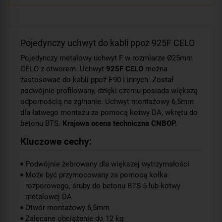
Pojedynczy uchwyt do kabli ppoż 925F CELO
Pojedynczy metalowy uchwyt F w rozmiarze Ø25mm
CELO z otworem. Uchwyt
925F CELO
można
zastosować do kabli ppoż E90 i innych. Został
podwójnie profilowany, dzięki czemu posiada większą
odpornością na zginanie. Uchwyt montażowy 6,5mm
dla łatwego montażu za pomocą kotwy DA, wkrętu do
betonu BTS.
Krajowa ocena techniczna CNBOP.
Kluczowe cechy:
Podwójnie żebrowany dla większej wytrzymałości
Może być przymocowany za pomocą kołka
rozporowego, śruby do betonu BTS-5 lub kotwy
metalowej DA
Otwór montażowy 6,5mm
Zalecane obciążenie do 12 kg