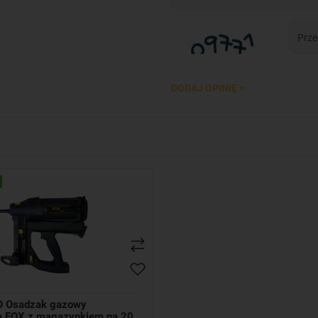
DODAJ OPINIĘ >
 Osadzak gazowy
a FOX z magazynkiem na 20