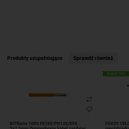
Produkty uzupełniające
Sprawdź również
RABAT 45%
BiTflame 1000 FE180/PH120/E90
FOX20 CELO
3x2,5mm Ognioodporny kabel zasilający
gwoździark