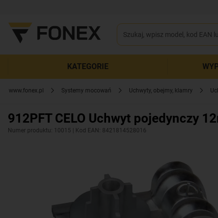
KATEGORIE
WYP
www.fonex.pl
Systemy mocowań
Uchwyty, obejmy, klamry
Uc
912PFT CELO Uchwyt pojedynczy 12
Numer produktu: 10015
| Kod EAN: 8421814528016