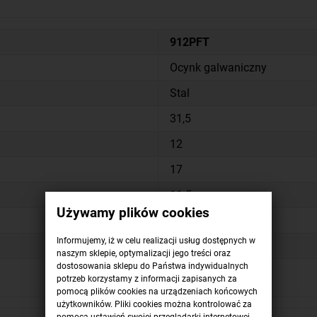
912PFT
Ocynk galwaniczny
Stal
31,5
12
17
11.5
Używamy plików cookies
100
Informujemy, iż w celu realizacji usług dostępnych w
pudełko
naszym sklepie, optymalizacji jego treści oraz
dostosowania sklepu do Państwa indywidualnych
potrzeb korzystamy z informacji zapisanych za
pomocą plików cookies na urządzeniach końcowych
użytkowników. Pliki cookies można kontrolować za