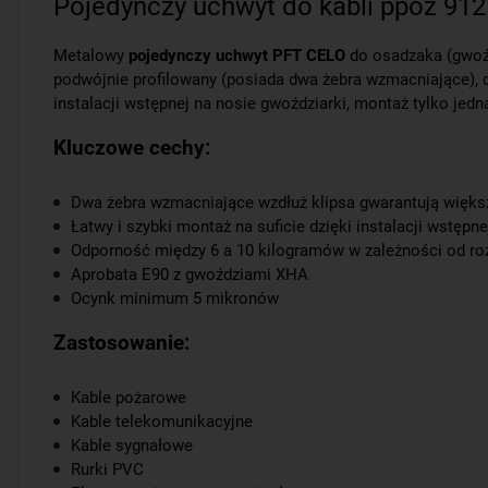
Pojedynczy uchwyt do kabli ppoż 91
Metalowy
pojedynczy uchwyt PFT CELO
do osadzaka (gwoź
podwójnie profilowany (posiada dwa żebra wzmacniające), d
instalacji wstępnej na nosie gwoździarki, montaż tylko je
Kluczowe cechy:
Dwa żebra wzmacniające wzdłuż klipsa gwarantują więk
Łatwy i szybki montaż na suficie dzięki instalacji wstępn
Odporność między 6 a 10 kilogramów w zależności od ro
Aprobata E90 z gwoździami XHA
Ocynk minimum 5 mikronów
Zastosowanie:
Kable pożarowe
Kable telekomunikacyjne
Kable sygnałowe
Rurki PVC