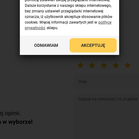
pomocą ustawień swojej przeglądarki internetowej.
Dalsze korzystanie z naszego sklepu internetowego,
bez zmiany ustawień przeglądarki internetowej
oznacza, iż użytkownik akceptuje stosowanie plików
cookies. Więcej informacji zawartych jest w
polityce
prywatności
sklepu.
ODMAWIAM
AKCEPTUJĘ
Dodaj opinię
j opinii.
m w wyborze!