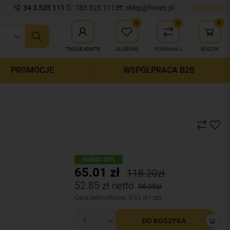
34 3 525 111
783 825 111
sklep@fonex.pl
KONTAKT >
0
0
0
ij wyszukiwanie
TWOJE KONTO
ULUBIONE
PORÓWNAJ
KOSZYK
PROMOCJE
WSPÓŁPRACA B2B
RABAT 45%
65.01
zł
118.20zł
52.85
zł netto
96.09zł
Cena jednostkowa: 0.65 zł / szt.
DO KOSZYKA