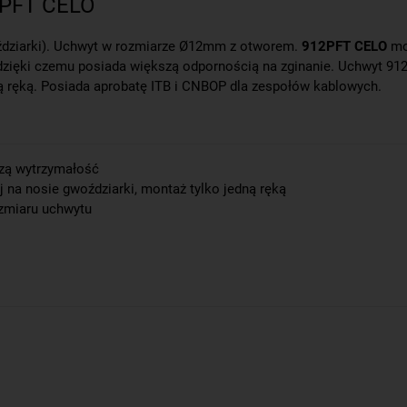
2PFT CELO
dziarki). Uchwyt w rozmiarze Ø12mm z otworem.
912PFT CELO
moż
zięki czemu posiada większą odpornością na zginanie. Uchwyt 912PF
dną ręką. Posiada aprobatę ITB i CNBOP dla zespołów kablowych.
szą wytrzymałość
ej na nosie gwoździarki, montaż tylko jedną ręką
zmiaru uchwytu