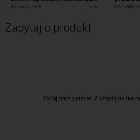
BITNER / B63896
gwoździ 1
Nr produktu: 9918
Nr produktu: 9
Bitner
Zapytaj o produkt
Zadaj nam pytanie. Z chęcią na nie 