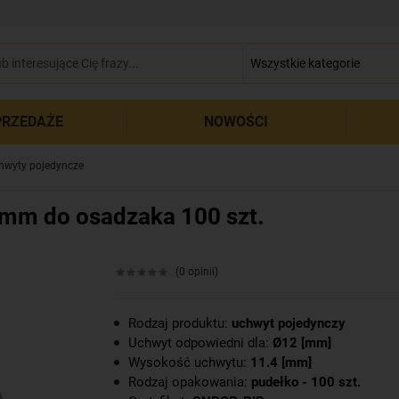
zamkn
RZEDAŻE
NOWOŚCI
hwyty pojedyncze
mm do osadzaka 100 szt.
(0 opinii)
Rodzaj produktu:
uchwyt pojedynczy
Uchwyt odpowiedni dla:
Ø12 [mm]
Wysokość uchwytu:
11.4 [mm]
Rodzaj opakowania:
pudełko - 100 szt.