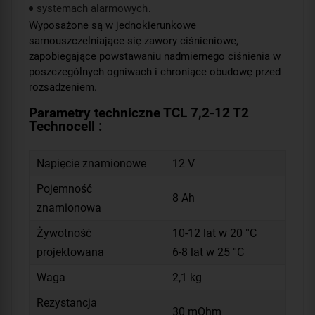
systemach alarmowych
.
Wyposażone są w jednokierunkowe
samouszczelniające się zawory ciśnieniowe,
zapobiegające powstawaniu nadmiernego ciśnienia w
poszczególnych ogniwach i chroniące obudowę przed
rozsadzeniem.
Parametry techniczne TCL 7,2-12 T2
Technocell :
Napięcie znamionowe
12 V
Pojemność
8 Ah
znamionowa
Żywotność
10-12 lat w 20 °C
projektowana
6-8 lat w 25 °C
Waga
2,1 kg
Rezystancja
30 mOhm