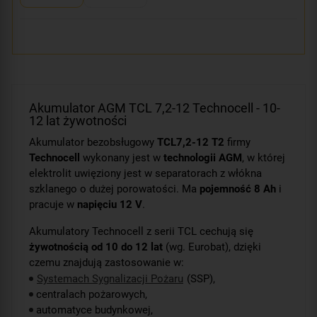
Akumulator AGM TCL 7,2-12 Technocell - 10-
12 lat żywotności
Akumulator bezobsługowy
TCL7,2-12 T2
firmy
Technocell
wykonany jest w
technologii AGM
, w której
elektrolit uwięziony jest w separatorach z włókna
szklanego o dużej porowatości. Ma
pojemność 8 Ah
i
pracuje w
napięciu 12 V
.
Akumulatory Technocell z serii TCL cechują się
żywotnością od 10 do 12 lat
(wg. Eurobat), dzięki
czemu znajdują zastosowanie w:
Systemach Sygnalizacji Pożaru
(SSP),
centralach pożarowych,
automatyce budynkowej,