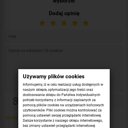
wyborze!
Dodaj opinię
Używamy plików cookies
Informujemy, iż w celu realizacji usług dostępnych w
naszym sklepie, optymalizacji jego treści oraz
dostosowania sklepu do Państwa indywidualnych
potrzeb korzystamy z informacji zapisanych za
pomocą plików cookies na urządzeniach końcowych
użytkowników. Pliki cookies można kontrolować za
pomocą ustawień swojej przeglądarki internetowej.
DODAJ OPINIĘ >
Dalsze korzystanie z naszego sklepu internetowego,
bez zmiany ustawień przeglądarki internetowej