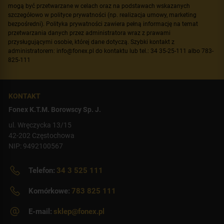
mogą być przetwarzane w celach oraz na podstawach wskazanych
szczegółowo w polityce prywatności (np. realizacja umowy, marketing
bezpośredni). Polityka prywatności zawiera pełną informację na temat
przetwarzania danych przez administratora wraz z prawami
przysługującymi osobie, której dane dotyczą. Szybki kontakt z
administratorem: info@fonex.pl do kontaktu lub tel.: 34 35-25-111 albo 783-
825-111
KONTAKT
Fonex K.T.M. Borowscy Sp. J.
ul. Wręczycka 13/15
42-202 Częstochowa
NIP: 9492100567
Telefon:
34 3 525 111
Komórkowe:
783 825 111
E-mail:
sklep@fonex.pl