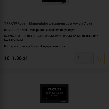
TPR-7W Ropam Manipulator z ekranem dotykowym 7 cali
Rodzaj urządzenia:
manipulator z ekranem dotykowym
System:
Neo-IP / Neo-IP-64
,
NeoGSM-IP / NeoGSM-IP-64
,
NeoLTE-IP /
NeoLTE-IP-64
Rodzaj komunikacji:
komunikacja przewodowa
Przekątna ekranu [cale]:
7 cali
1011.06
zł
Dotyk:
pojemnościowy
Kolor obudowy:
biały