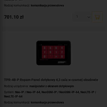
Rodzaj komunikacji:
komunikacja przewodowa
Przekątna ekranu [cale]:
4.3 cala
701.10
zł
Dotyk:
pojemnościowy
Dodatkowe informacje:
nierozłączne listwy zaciskowe
Kolor obudowy:
biały
TPR-4B-P Ropam Panel dotykowy 4,3 cala w czarnej obudowie
Rodzaj urządzenia:
manipulator z ekranem dotykowym
System:
Neo-IP / Neo-IP-64
,
NeoGSM-IP / NeoGSM-IP-64
,
NeoLTE-IP /
NeoLTE-IP-64
Rodzaj komunikacji:
komunikacja przewodowa