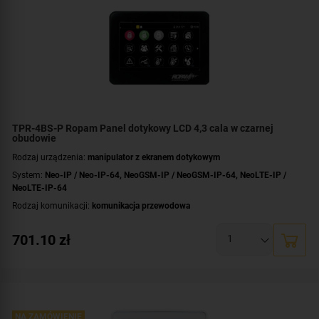
TPR-4BS-P Ropam Panel dotykowy LCD 4,3 cala w czarnej
obudowie
Rodzaj urządzenia:
manipulator z ekranem dotykowym
System:
Neo-IP / Neo-IP-64
,
NeoGSM-IP / NeoGSM-IP-64
,
NeoLTE-IP /
NeoLTE-IP-64
Rodzaj komunikacji:
komunikacja przewodowa
Przekątna ekranu [cale]:
4.3 cala
701.10
zł
Dotyk:
rezystancyjny
Dodatkowe informacje:
nierozłączne listwy zaciskowe
Kolor obudowy:
czarny
NA ZAMÓWIENIE