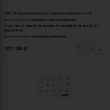
TPR-7B Ropam Manipulator z ekranem dotykowym 7 cali
Rodzaj urządzenia:
manipulator z ekranem dotykowym
System:
Neo-IP / Neo-IP-64
,
NeoGSM-IP / NeoGSM-IP-64
,
NeoLTE-IP /
NeoLTE-IP-64
Rodzaj komunikacji:
komunikacja przewodowa
Przekątna ekranu [cale]:
7 cali
1011.06
zł
Dotyk:
pojemnościowy
Kolor obudowy:
czarny