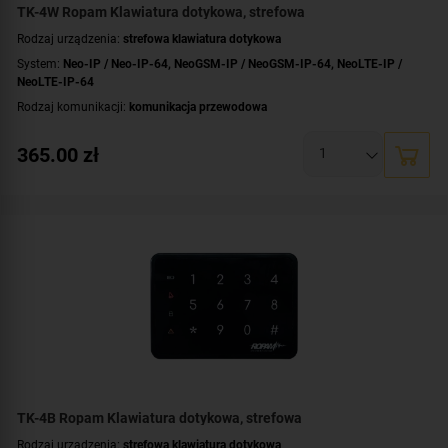
TK-4W Ropam Klawiatura dotykowa, strefowa
Rodzaj urządzenia:
strefowa klawiatura dotykowa
System:
Neo-IP / Neo-IP-64
,
NeoGSM-IP / NeoGSM-IP-64
,
NeoLTE-IP /
NeoLTE-IP-64
Rodzaj komunikacji:
komunikacja przewodowa
Dotyk:
pojemnościowy
365.00
zł
Kolor obudowy:
biały
TK-4B Ropam Klawiatura dotykowa, strefowa
Rodzaj urządzenia:
strefowa klawiatura dotykowa