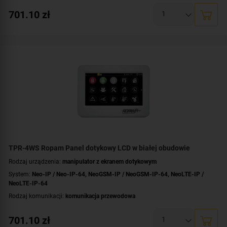
Przekątna ekranu [cale]:
4.3 cala
701.10
zł
Dotyk:
pojemnościowy
Dodatkowe informacje:
nierozłączne listwy zaciskowe
Kolor obudowy:
czarny
TPR-4WS Ropam Panel dotykowy LCD w białej obudowie
Rodzaj urządzenia:
manipulator z ekranem dotykowym
System:
Neo-IP / Neo-IP-64
,
NeoGSM-IP / NeoGSM-IP-64
,
NeoLTE-IP /
NeoLTE-IP-64
Rodzaj komunikacji:
komunikacja przewodowa
Przekątna ekranu [cale]:
4.3 cala
701.10
zł
Dotyk:
rezystancyjny