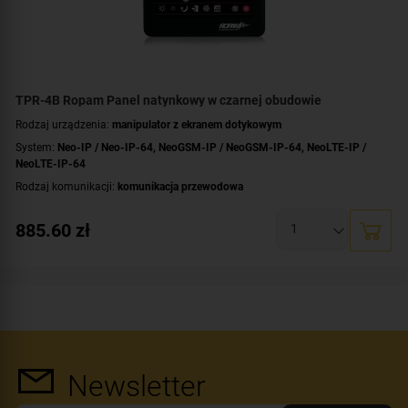
TPR-4B Ropam Panel natynkowy w czarnej obudowie
Rodzaj urządzenia:
manipulator z ekranem dotykowym
System:
Neo-IP / Neo-IP-64
,
NeoGSM-IP / NeoGSM-IP-64
,
NeoLTE-IP /
NeoLTE-IP-64
Rodzaj komunikacji:
komunikacja przewodowa
Przekątna ekranu [cale]:
4.3 cala
885.60
zł
Dotyk:
pojemnościowy
Dodatkowe informacje:
rozłączne listwy zaciskowe
Kolor obudowy:
czarny
Newsletter