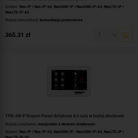
System:
Neo-IP / Neo-IP-64
,
NeoGSM-IP / NeoGSM-IP-64
,
NeoLTE-IP /
NeoLTE-IP-64
Rodzaj komunikacji:
komunikacja przewodowa
Dotyk:
pojemnościowy
365.31
zł
Kolor obudowy:
czarny
TPR-4W-P Ropam Panel dotykowy 4,3 cala w białej obudowie
Rodzaj urządzenia:
manipulator z ekranem dotykowym
System:
Neo-IP / Neo-IP-64
,
NeoGSM-IP / NeoGSM-IP-64
,
NeoLTE-IP /
NeoLTE-IP-64