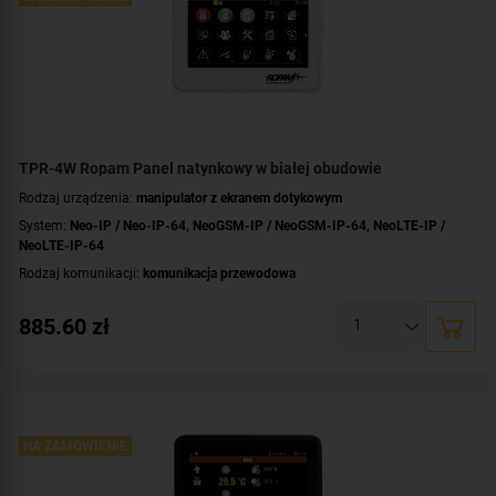
TPR-4W Ropam Panel natynkowy w białej obudowie
Rodzaj urządzenia:
manipulator z ekranem dotykowym
System:
Neo-IP / Neo-IP-64
,
NeoGSM-IP / NeoGSM-IP-64
,
NeoLTE-IP /
NeoLTE-IP-64
Rodzaj komunikacji:
komunikacja przewodowa
Przekątna ekranu [cale]:
4.3 cala
885.60
zł
Dotyk:
pojemnościowy
Dodatkowe informacje:
rozłączne listwy zaciskowe
Kolor obudowy:
biały
NA ZAMÓWIENIE