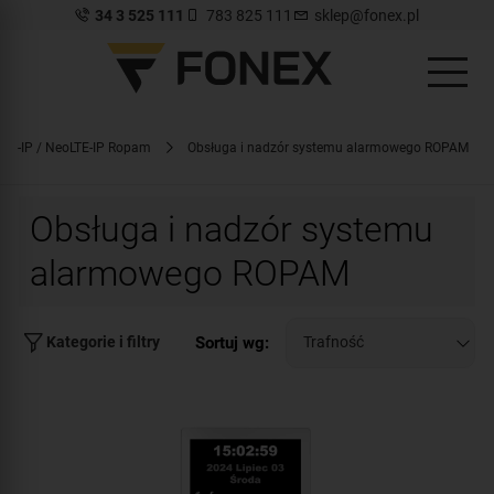
34 3 525 111
783 825 111
sklep@fonex.pl
eo-IP / NeoLTE-IP Ropam
Obsługa i nadzór systemu alarmowego ROPAM
Obsługa i nadzór systemu
alarmowego ROPAM
Sortuj wg:
Kategorie i filtry