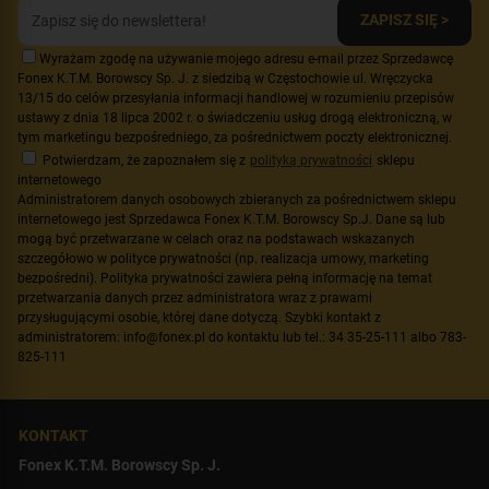
ZAPISZ SIĘ >
Wyrażam zgodę na używanie mojego adresu e-mail przez Sprzedawcę
Fonex K.T.M. Borowscy Sp. J. z siedzibą w Częstochowie ul. Wręczycka
13/15 do celów przesyłania informacji handlowej w rozumieniu przepisów
ustawy z dnia 18 lipca 2002 r. o świadczeniu usług drogą elektroniczną, w
tym marketingu bezpośredniego, za pośrednictwem poczty elektronicznej.
Potwierdzam, że zapoznałem się z
polityką prywatności
sklepu
internetowego
Administratorem danych osobowych zbieranych za pośrednictwem sklepu
internetowego jest Sprzedawca Fonex K.T.M. Borowscy Sp.J. Dane są lub
mogą być przetwarzane w celach oraz na podstawach wskazanych
szczegółowo w polityce prywatności (np. realizacja umowy, marketing
bezpośredni). Polityka prywatności zawiera pełną informację na temat
przetwarzania danych przez administratora wraz z prawami
przysługującymi osobie, której dane dotyczą. Szybki kontakt z
administratorem: info@fonex.pl do kontaktu lub tel.: 34 35-25-111 albo 783-
825-111
KONTAKT
Fonex K.T.M. Borowscy Sp. J.