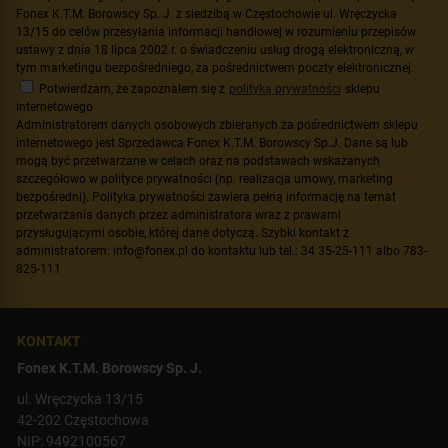
Fonex K.T.M. Borowscy Sp. J. z siedzibą w Częstochowie ul. Wręczycka
13/15 do celów przesyłania informacji handlowej w rozumieniu przepisów
ustawy z dnia 18 lipca 2002 r. o świadczeniu usług drogą elektroniczną, w
tym marketingu bezpośredniego, za pośrednictwem poczty elektronicznej.
Potwierdzam, że zapoznałem się z
polityką prywatności
sklepu
internetowego
Administratorem danych osobowych zbieranych za pośrednictwem sklepu
internetowego jest Sprzedawca Fonex K.T.M. Borowscy Sp.J. Dane są lub
mogą być przetwarzane w celach oraz na podstawach wskazanych
szczegółowo w polityce prywatności (np. realizacja umowy, marketing
bezpośredni). Polityka prywatności zawiera pełną informację na temat
przetwarzania danych przez administratora wraz z prawami
przysługującymi osobie, której dane dotyczą. Szybki kontakt z
administratorem: info@fonex.pl do kontaktu lub tel.: 34 35-25-111 albo 783-
825-111
KONTAKT
Fonex K.T.M. Borowscy Sp. J.
ul. Wręczycka 13/15
42-202 Częstochowa
NIP: 9492100567