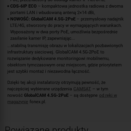
CDS-6IP ECO
– kompaktowa jednostka radiowa z dwoma
portami LAN i wbudowaną anteną 2×14 dBi,
NOWOŚĆ: GlobalCAM 4.5G-2PoE
– przemysłowy nadajnik
LTE/4G, stworzony do pracy w wymagających warunkach.
Wyposażony w dwa porty PoE, umożliwia bezpośrednie
zasilanie kamer IP, zapewniając...
...stabilną transmisję obrazu w lokalizacjach pozbawionych
infrastruktury sieciowej. GlobalCAM 4.5G-2PoE to
rozwiązanie dedykowane monitoringowi mobilnemu,
obiektom tymczasowym oraz miejscom, gdzie priorytetem
jest szybki montaż i niezawodna łączność.
Dzięki tej akcji instalatorzy otrzymują pewność, że
najczęściej wybierane urządzenia
CAMSAT
– w tym
nowość
GlobalCAM 4.5G-2PoE
– są dostępne
od ręki w
magazynie
fonex.pl.
Powiązane produkty