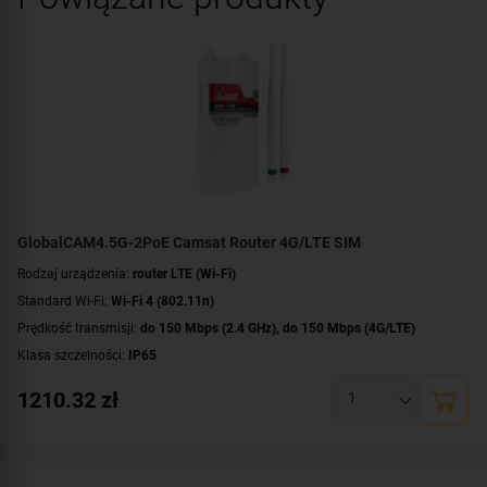
GlobalCAM4.5G-2PoE Camsat Router 4G/LTE SIM
Rodzaj urządzenia:
router LTE (Wi-Fi)
Standard Wi-Fi:
Wi-Fi 4 (802.11n)
Prędkość transmisji:
do 150 Mbps (2.4 GHz)
,
do 150 Mbps (4G/LTE)
Klasa szczelności:
IP65
Częstotliwość:
2.4 GHz
1210.32
zł
Anteny:
1x antena 4G/LTE (SMA)
,
1x antena Wi-Fi (RP-SMA)
Złącza:
slot SIM
,
2x RJ-45 (2x PoE)
Prędkość portów LAN:
Fast Ethernet (10/100 Mbps)