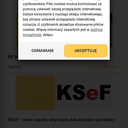
również
użytkowników. Pliki cookies można kontrolować za
pomocą ustawień swojej przeglądarki internetowej.
Dalsze korzystanie z naszego sklepu internetowego,
bez zmiany ustawień przeglądarki internetowej
oznacza, iż użytkownik akceptuje stosowanie plików
cookies. Więcej informacji zawartych jest w
polityce
prywatności
sklepu.
ODMAWIAM
AKCEPTUJĘ
BE WAVE SATEL finalistą GIT Security Award 2027
Ogólne
CZYTAJ DALEJ >
KSeF – nowe zasady dotyczące dokumentów sprzedaży