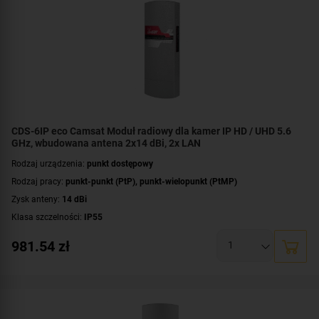
CDS-6IP eco Camsat Moduł radiowy dla kamer IP HD / UHD 5.6
GHz, wbudowana antena 2x14 dBi, 2x LAN
Rodzaj urządzenia:
punkt dostępowy
Rodzaj pracy:
punkt-punkt (PtP)
,
punkt-wielopunkt (PtMP)
Zysk anteny:
14 dBi
Klasa szczelności:
IP55
Maks. rozdzielczość kamer:
do 16 Mpx
981.54
zł
Częstotliwość:
5 GHz
Rodzaj anteny:
kierunkowa
Polaryzacja anteny:
poziomo: 60°, pionowo: 25°
Złącza:
2x RJ-45