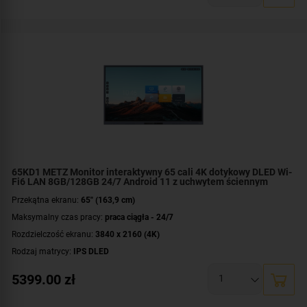
Złącza:
HDCP
,
wyjście słuchawkowe
,
1x AV in
,
1x AV out
,
1x COAX
,
1x HDMI
out
,
1x LineOut
,
1x microSD slot
,
1x OPS slot
,
1x RS-232
,
1x USB-C
,
1x RJ-
45 in
,
1x RJ-45 out
,
3x HDMI in
,
7x USB
Mocowanie VESA:
600 x 400 mm
Dodatkowe informacje:
Bluetooth 5.2
,
do pracy ciągłej
,
ekran dotykowy
,
Energy Star
,
system Android 11
,
wbudowane Wi-Fi 6
Gwarancja:
3 lata (5 lat dla Edukacji)
65KD1 METZ Monitor interaktywny 65 cali 4K dotykowy DLED Wi-
Fi6 LAN 8GB/128GB 24/7 Android 11 z uchwytem ściennym
Przekątna ekranu:
65" (163,9 cm)
Maksymalny czas pracy:
praca ciągła - 24/7
Rozdzielczość ekranu:
3840 x 2160 (4K)
Rodzaj matrycy:
IPS DLED
Czas reakcji:
8 ms
5399.00
zł
Jasność:
400 cd/m²
Złącza:
HDCP
,
mikrofon
,
1x DisplayPort in
,
1x HDMI out
,
1x LineOut
,
1x OPS