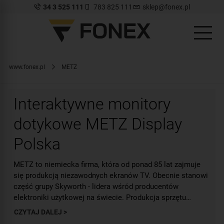
34 3 525 111
783 825 111
sklep@fonex.pl
www.fonex.pl
METZ
Interaktywne monitory
dotykowe METZ Display
Polska
METZ to niemiecka firma, która od ponad 85 lat zajmuje
się produkcją niezawodnych ekranów TV. Obecnie stanowi
część grupy Skyworth - lidera wśród producentów
elektroniki użytkowej na świecie. Produkcja sprzętu
odbywa się w kilku fabrykach na całym świecie, w tym
CZYTAJ DALEJ >
Dotykowe monitory interaktywne Metz to najwyższa
również w Europie oraz naszym kraju. W ofercie sklepu