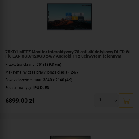
Dodatkowe informacje:
Bluetooth 5.2
,
do pracy ciągłej
,
ekran dotykowy
,
Energy Star
,
system Android 11
,
wbudowane Wi-Fi 6
Gwarancja:
3 lata (5 lat dla Edukacji)
75KD1 METZ Monitor interaktywny 75 cali 4K dotykowy DLED Wi-
Fi6 LAN 8GB/128GB 24/7 Android 11 z uchwytem ściennym
Przekątna ekranu:
75" (189.3 cm)
Maksymalny czas pracy:
praca ciągła - 24/7
Rozdzielczość ekranu:
3840 x 2160 (4K)
Rodzaj matrycy:
IPS DLED
Czas reakcji:
8 ms
6899.00
zł
Jasność:
400 cd/m²
Złącza:
HDCP
,
mikrofon
,
1x DisplayPort in
,
1x HDMI out
,
1x LineOut
,
1x OPS
slot
,
1x RS-232
,
1x SPDIF
,
2x USB-C
,
3x HDMI in
,
10x USB
Mocowanie VESA:
600 x 500 mm
Dodatkowe informacje:
Bluetooth 5.2
,
do pracy ciągłej
,
ekran dotykowy
,
Energy Star
,
system Android 11
,
wbudowane Wi-Fi 6