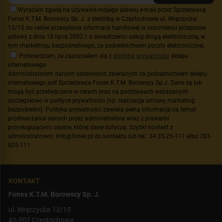
Wyrażam zgodę na używanie mojego adresu e-mail przez Sprzedawcę
Fonex K.T.M. Borowscy Sp. J. z siedzibą w Częstochowie ul. Wręczycka
13/15 do celów przesyłania informacji handlowej w rozumieniu przepisów
ustawy z dnia 18 lipca 2002 r. o świadczeniu usług drogą elektroniczną, w
tym marketingu bezpośredniego, za pośrednictwem poczty elektronicznej.
Potwierdzam, że zapoznałem się z
polityką prywatności
sklepu
internetowego
Administratorem danych osobowych zbieranych za pośrednictwem sklepu
internetowego jest Sprzedawca Fonex K.T.M. Borowscy Sp.J. Dane są lub
mogą być przetwarzane w celach oraz na podstawach wskazanych
szczegółowo w polityce prywatności (np. realizacja umowy, marketing
bezpośredni). Polityka prywatności zawiera pełną informację na temat
przetwarzania danych przez administratora wraz z prawami
przysługującymi osobie, której dane dotyczą. Szybki kontakt z
administratorem: info@fonex.pl do kontaktu lub tel.: 34 35-25-111 albo 783-
825-111
KONTAKT
Fonex K.T.M. Borowscy Sp. J.
ul. Wręczycka 13/15
42-202 Częstochowa