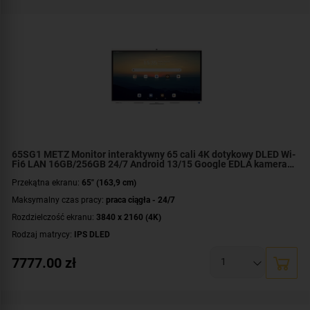
slot
,
1x RS-232
,
1x SPDIF
,
2x USB-C
,
3x HDMI in
,
10x USB
Mocowanie VESA:
600 x 400 mm
Dodatkowe informacje:
Bluetooth 5.2
,
do pracy ciągłej
,
ekran dotykowy
,
Energy Star
,
system Android 11
,
wbudowane Wi-Fi 6
Gwarancja:
3 lata (5 lat dla Edukacji)
65SG1 METZ Monitor interaktywny 65 cali 4K dotykowy DLED Wi-
Fi6 LAN 16GB/256GB 24/7 Android 13/15 Google EDLA kamera
48mpx głośniki+subwoofer
Przekątna ekranu:
65" (163,9 cm)
Maksymalny czas pracy:
praca ciągła - 24/7
Rozdzielczość ekranu:
3840 x 2160 (4K)
Rodzaj matrycy:
IPS DLED
Czas reakcji:
2 ms
7777.00
zł
Jasność:
450 cd/m²
Złącza:
HDCP
,
mikrofon
,
1x DisplayPort in
,
1x HDMI out
,
1x LineOut
,
1x OPS
slot
,
1x RS-232
,
1x SPDIF
,
2x HDMI in
,
2x USB-C
,
7x USB