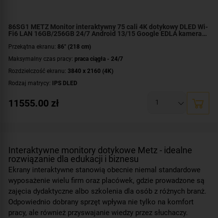
86SG1 METZ Monitor interaktywny 75 cali 4K dotykowy DLED Wi-
Fi6 LAN 16GB/256GB 24/7 Android 13/15 Google EDLA kamera
48mpx głośniki+subwoofer
Przekątna ekranu:
86" (218 cm)
Maksymalny czas pracy:
praca ciągła - 24/7
Rozdzielczość ekranu:
3840 x 2160 (4K)
Rodzaj matrycy:
IPS DLED
Czas reakcji:
2 ms
11555.00
zł
Jasność:
450 cd/m²
Złącza:
HDCP
,
mikrofon
,
1x DisplayPort in
,
1x HDMI out
,
1x LineOut
,
1x OPS
slot
,
1x RS-232
,
1x SPDIF
,
2x HDMI in
,
2x USB-C
,
7x USB
Mocowanie VESA:
800 x 600 mm
Interaktywne monitory dotykowe Metz - idealne
Dodatkowe informacje:
Bluetooth 5.2
,
do pracy ciągłej
,
ekran dotykowy
,
rozwiązanie dla edukacji i biznesu
system Android 13
,
wbudowane Wi-Fi 6
Ekrany interaktywne stanowią obecnie niemal standardowe
Gwarancja:
3 lata (5 lat dla Edukacji)
wyposażenie wielu firm oraz placówek, gdzie prowadzone są
zajęcia dydaktyczne albo szkolenia dla osób z różnych branż.
Odpowiednio dobrany sprzęt wpływa nie tylko na komfort
pracy, ale również przyswajanie wiedzy przez słuchaczy.