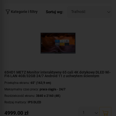
jakość wyświetlanego obrazu, połączona z prostotą
internetowego Fonex.pl znaleźć można niezawodne i
obsługi oraz dużą odpornością na potencjalne
nowoczesne interaktywne monitory dotykowe tej marki. To
uszkodzenia. Dzięki interaktywnym monitorom dotykowym
Sortuj wg:
Kategorie i filtry
rozwiązanie doskonałe wszędzie tam, gdzie liczy się
możesz znacznie podnieść komfort pracy i nauki.
wysoka jakość obrazu, łatwość obsługi, a także najwyższe
standardy prowadzenia szkoleń, wykładów oraz wszelkiego
rodzaju zajęć dydaktycznych dla osób w różnym wieku.
65HD1 METZ Monitor interaktywny 65 cali 4K dotykowy DLED Wi-
Fi6 LAN 4GB/32GB 24/7 Android 11 z uchwytem ściennym
Przekątna ekranu:
65" (163,9 cm)
Maksymalny czas pracy:
praca ciągła - 24/7
Rozdzielczość ekranu:
3840 x 2160 (4K)
Rodzaj matrycy:
IPS DLED
Czas reakcji:
8 ms
4999.00
zł
Jasność:
400 cd/m²