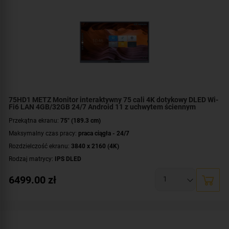
Mocowanie VESA:
600 x 400 mm
Dodatkowe informacje:
Bluetooth 5.2
,
do pracy ciągłej
,
ekran dotykowy
,
system Android 13
,
wbudowane Wi-Fi 6
Gwarancja:
3 lata (5 lat dla Edukacji)
75HD1 METZ Monitor interaktywny 75 cali 4K dotykowy DLED Wi-
Fi6 LAN 4GB/32GB 24/7 Android 11 z uchwytem ściennym
Przekątna ekranu:
75" (189.3 cm)
Maksymalny czas pracy:
praca ciągła - 24/7
Rozdzielczość ekranu:
3840 x 2160 (4K)
Rodzaj matrycy:
IPS DLED
Czas reakcji:
8 ms
6499.00
zł
Jasność:
400 cd/m²
Złącza:
HDCP
,
wyjście słuchawkowe
,
1x AV in
,
1x AV out
,
1x COAX
,
1x HDMI
out
,
1x LineOut
,
1x microSD slot
,
1x OPS slot
,
1x RS-232
,
1x USB-C
,
1x RJ-
45 in
,
1x RJ-45 out
,
3x HDMI in
,
7x USB
Mocowanie VESA:
600 x 500 mm