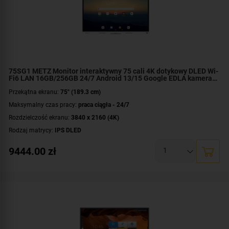
Gwarancja:
3 lata (5 lat dla Edukacji)
75SG1 METZ Monitor interaktywny 75 cali 4K dotykowy DLED Wi-
Fi6 LAN 16GB/256GB 24/7 Android 13/15 Google EDLA kamera
48mpx głośniki+subwoofer
Przekątna ekranu:
75" (189.3 cm)
Maksymalny czas pracy:
praca ciągła - 24/7
Rozdzielczość ekranu:
3840 x 2160 (4K)
Rodzaj matrycy:
IPS DLED
Czas reakcji:
2 ms
9444.00
zł
Jasność:
450 cd/m²
Złącza:
HDCP
,
mikrofon
,
1x DisplayPort in
,
1x HDMI out
,
1x LineOut
,
1x OPS
slot
,
1x RS-232
,
1x SPDIF
,
2x HDMI in
,
2x USB-C
,
7x USB
Mocowanie VESA:
600 x 500 mm
Dodatkowe informacje:
Bluetooth 5.2
,
do pracy ciągłej
,
ekran dotykowy
,
system Android 13
,
wbudowane Wi-Fi 6
Gwarancja:
3 lata (5 lat dla Edukacji)