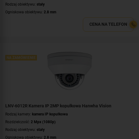
Rodzaj obiektywu:
stały
Ogniskowa obiektywu:
2.8 mm
Promiennik IR, zasięg:
do 20 metrów
CENA NA TELEFON
Parametry kamery:
czytnik kart microSD
,
funkcje inteligentnej detekcji
,
wejście/wyjście alarmowe
WDR:
WDR(120dB)
Zasilanie:
PoE (802.3af)
Kolor obudowy:
biały
NA ZAMÓWIENIE
Certyfikat:
NDAA
LNV-6012R Kamera IP 2MP kopułkowa Hanwha Vision
Rodzaj kamery:
kamera IP kopułkowa
Rozdzielczość:
2 Mpx (1080p)
Rodzaj obiektywu:
stały
Ogniskowa obiektywu:
2.8 mm