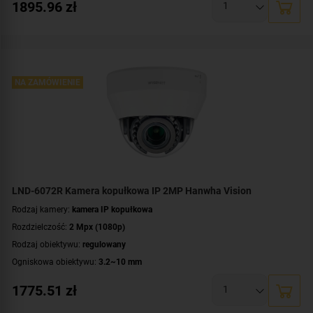
1895.96
zł
Klasa szczelności:
IP66
Wandaloodporność:
IK10
Parametry kamery:
czytnik kart microSD
,
funkcje inteligentnej detekcji
WDR:
WDR(120dB)
Zasilanie:
NA ZAMÓWIENIE
PoE (802.3af)
Kolor obudowy:
biały
Certyfikat:
NDAA
LND-6072R Kamera kopułkowa IP 2MP Hanwha Vision
Rodzaj kamery:
kamera IP kopułkowa
Rozdzielczość:
2 Mpx (1080p)
Rodzaj obiektywu:
regulowany
Ogniskowa obiektywu:
3.2~10 mm
Promiennik IR, zasięg:
do 20 metrów
1775.51
zł
Klasa szczelności:
IP66