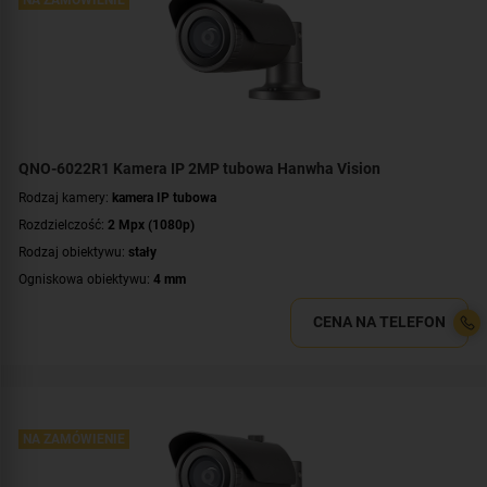
Certyfikat:
NDAA
QNO-6022R1 Kamera IP 2MP tubowa Hanwha Vision
Rodzaj kamery:
kamera IP tubowa
Rozdzielczość:
2 Mpx (1080p)
Rodzaj obiektywu:
stały
Ogniskowa obiektywu:
4 mm
Promiennik IR, zasięg:
do 25 metrów
CENA NA TELEFON
Klasa szczelności:
IP66
Wandaloodporność:
IK10
Parametry kamery:
czytnik kart microSD
,
funkcje inteligentnej detekcji
,
wejście/wyjście alarmowe
WDR:
WDR(120dB)
NA ZAMÓWIENIE
Zasilanie:
PoE (802.3af)