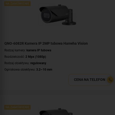
WDR:
WDR(120dB)
NA ZAMÓWIENIE
Zasilanie:
PoE (802.3af)
Kolor obudowy:
grafitowy
Certyfikat:
NDAA
QNO-6082R Kamera IP 2MP tubowa Hanwha Vision
Rodzaj kamery:
kamera IP tubowa
Rozdzielczość:
2 Mpx (1080p)
Rodzaj obiektywu:
regulowany
Ogniskowa obiektywu:
3.2~10 mm
Promiennik IR, zasięg:
do 30 metrów
CENA NA TELEFON
Klasa szczelności:
IP66
Wandaloodporność:
IK10
Parametry kamery:
czytnik kart microSD
,
funkcje inteligentnej detekcji
,
wejście/wyjście alarmowe
WDR:
WDR(120dB)
NA ZAMÓWIENIE
Zasilanie:
PoE (802.3af)