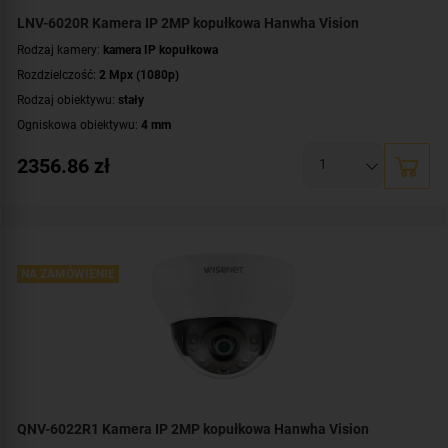
LNV-6020R Kamera IP 2MP kopułkowa Hanwha Vision
Rodzaj kamery:
kamera IP kopułkowa
Rozdzielczość:
2 Mpx (1080p)
Rodzaj obiektywu:
stały
Ogniskowa obiektywu:
4 mm
Promiennik IR, zasięg:
do 30 metrów
2356.86
zł
Klasa szczelności:
IP66
Wandaloodporność:
IK10
Parametry kamery:
czytnik kart microSD
,
funkcje inteligentnej detekcji
WDR:
WDR(120dB)
Zasilanie:
NA ZAMÓWIENIE
PoE (802.3af)
Kolor obudowy:
biały
Certyfikat:
NDAA
QNV-6022R1 Kamera IP 2MP kopułkowa Hanwha Vision