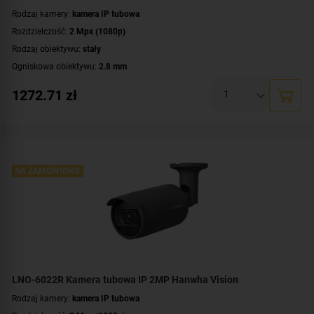
Rodzaj kamery:
kamera IP tubowa
Rozdzielczość:
2 Mpx (1080p)
Rodzaj obiektywu:
stały
Ogniskowa obiektywu:
2.8 mm
Promiennik IR, zasięg:
do 30 metrów
1272.71
zł
Klasa szczelności:
IP66
Parametry kamery:
czytnik kart microSD
,
funkcje inteligentnej detekcji
WDR:
WDR(120dB)
Zasilanie:
PoE (802.3af)
Kolor obudowy:
NA ZAMÓWIENIE
grafitowy
Certyfikat:
NDAA
LNO-6022R Kamera tubowa IP 2MP Hanwha Vision
Rodzaj kamery:
kamera IP tubowa