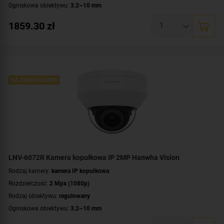
Ogniskowa obiektywu:
3.2~10 mm
Promiennik IR, zasięg:
do 30 metrów
1859.30
zł
Klasa szczelności:
IP66
Parametry kamery:
czytnik kart microSD
,
funkcje inteligentnej detekcji
WDR:
WDR(120dB)
Zasilanie:
PoE (802.3af)
Kolor obudowy:
NA ZAMÓWIENIE
grafitowy
Certyfikat:
NDAA
LNV-6072R Kamera kopułkowa IP 2MP Hanwha Vision
Rodzaj kamery:
kamera IP kopułkowa
Rozdzielczość:
2 Mpx (1080p)
Rodzaj obiektywu:
regulowany
Ogniskowa obiektywu:
3.2~10 mm
Promiennik IR, zasięg:
do 30 metrów