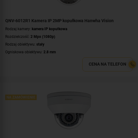
QNV-6012R1 Kamera IP 2MP kopułkowa Hanwha Vision
Rodzaj kamery:
kamera IP kopułkowa
Rozdzielczość:
2 Mpx (1080p)
Rodzaj obiektywu:
stały
Ogniskowa obiektywu:
2.8 mm
Promiennik IR, zasięg:
do 20 metrów
CENA NA TELEFON
Klasa szczelności:
IP66
Wandaloodporność:
IK10
Parametry kamery:
czytnik kart microSD
,
funkcje inteligentnej detekcji
,
wejście/wyjście alarmowe
WDR:
WDR(120dB)
NA ZAMÓWIENIE
Zasilanie:
PoE (802.3af)
Kolor obudowy:
biały
Certyfikat:
NDAA