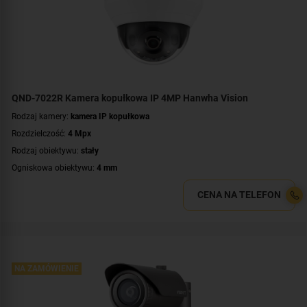
Certyfikat:
NDAA
QND-7022R Kamera kopułkowa IP 4MP Hanwha Vision
Rodzaj kamery:
kamera IP kopułkowa
Rozdzielczość:
4 Mpx
Rodzaj obiektywu:
stały
Ogniskowa obiektywu:
4 mm
Promiennik IR, zasięg:
do 20 metrów
CENA NA TELEFON
Parametry kamery:
czytnik kart microSD
,
funkcje inteligentnej detekcji
,
wejście/wyjście alarmowe
WDR:
WDR(120dB)
Zasilanie:
PoE (802.3af)
Kolor obudowy:
biały
NA ZAMÓWIENIE
Certyfikat:
NDAA