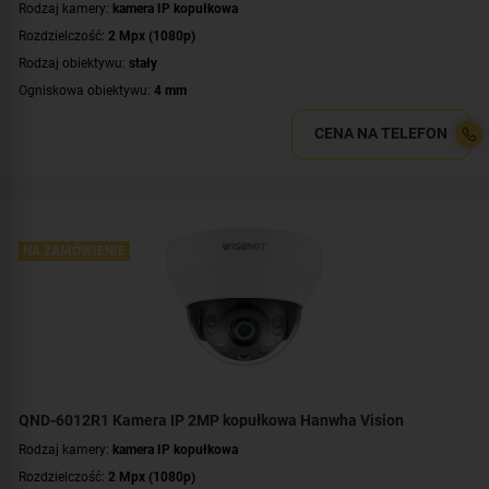
Rodzaj kamery:
kamera IP kopułkowa
Rozdzielczość:
2 Mpx (1080p)
Rodzaj obiektywu:
stały
Ogniskowa obiektywu:
4 mm
Promiennik IR, zasięg:
do 25 metrów
CENA NA TELEFON
Klasa szczelności:
IP66
Wandaloodporność:
IK10
Parametry kamery:
czytnik kart microSD
,
funkcje inteligentnej detekcji
,
wejście/wyjście alarmowe
WDR:
WDR(120dB)
NA ZAMÓWIENIE
Zasilanie:
PoE (802.3af)
Kolor obudowy:
biały
Certyfikat:
NDAA
QND-6012R1 Kamera IP 2MP kopułkowa Hanwha Vision
Rodzaj kamery:
kamera IP kopułkowa
Rozdzielczość:
2 Mpx (1080p)