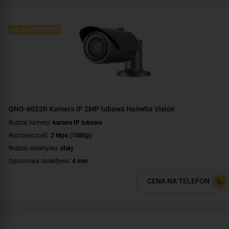
Parametry kamery:
czytnik kart microSD
,
funkcje inteligentnej detekcji
,
wejście/wyjście alarmowe
WDR:
WDR(120dB)
NA ZAMÓWIENIE
Zasilanie:
PoE (802.3af)
Kolor obudowy:
grafitowy
Certyfikat:
NDAA
QNO-6022R Kamera IP 2MP tubowa Hanwha Vision
Rodzaj kamery:
kamera IP tubowa
Rozdzielczość:
2 Mpx (1080p)
Rodzaj obiektywu:
stały
Ogniskowa obiektywu:
4 mm
Promiennik IR, zasięg:
do 25 metrów
CENA NA TELEFON
Klasa szczelności:
IP66
Wandaloodporność:
IK10
Parametry kamery:
czytnik kart microSD
,
funkcje inteligentnej detekcji
,
wejście/wyjście alarmowe