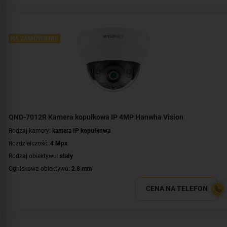
Wandaloodporność:
IK10
Parametry kamery:
czytnik kart microSD
,
funkcje inteligentnej detekcji
WDR:
WDR(120dB)
Zasilanie:
NA ZAMÓWIENIE
PoE (802.3af)
Kolor obudowy:
biały
Certyfikat:
NDAA
QND-7012R Kamera kopułkowa IP 4MP Hanwha Vision
Rodzaj kamery:
kamera IP kopułkowa
Rozdzielczość:
4 Mpx
Rodzaj obiektywu:
stały
Ogniskowa obiektywu:
2.8 mm
Promiennik IR, zasięg:
do 20 metrów
CENA NA TELEFON
Parametry kamery:
czytnik kart microSD
,
funkcje inteligentnej detekcji
,
wbudowany mikrofon
,
wejście/wyjście alarmowe
WDR:
WDR(120dB)