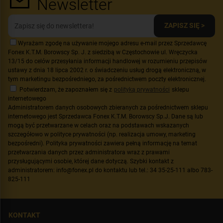
Newsletter
ZAPISZ SIĘ >
Wyrażam zgodę na używanie mojego adresu e-mail przez Sprzedawcę
Fonex K.T.M. Borowscy Sp. J. z siedzibą w Częstochowie ul. Wręczycka
13/15 do celów przesyłania informacji handlowej w rozumieniu przepisów
ustawy z dnia 18 lipca 2002 r. o świadczeniu usług drogą elektroniczną, w
tym marketingu bezpośredniego, za pośrednictwem poczty elektronicznej.
Potwierdzam, że zapoznałem się z
polityką prywatności
sklepu
internetowego
Administratorem danych osobowych zbieranych za pośrednictwem sklepu
internetowego jest Sprzedawca Fonex K.T.M. Borowscy Sp.J. Dane są lub
mogą być przetwarzane w celach oraz na podstawach wskazanych
szczegółowo w polityce prywatności (np. realizacja umowy, marketing
bezpośredni). Polityka prywatności zawiera pełną informację na temat
przetwarzania danych przez administratora wraz z prawami
przysługującymi osobie, której dane dotyczą. Szybki kontakt z
administratorem: info@fonex.pl do kontaktu lub tel.: 34 35-25-111 albo 783-
825-111
KONTAKT