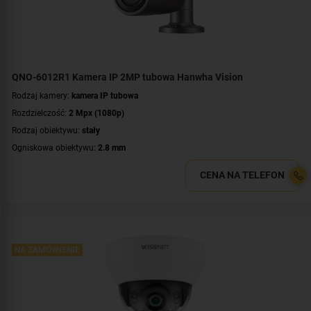
Kolor obudowy:
grafitowy
Certyfikat:
NDAA
QNO-6012R1 Kamera IP 2MP tubowa Hanwha Vision
Rodzaj kamery:
kamera IP tubowa
Rozdzielczość:
2 Mpx (1080p)
Rodzaj obiektywu:
stały
Ogniskowa obiektywu:
2.8 mm
Promiennik IR, zasięg:
do 20 metrów
CENA NA TELEFON
Klasa szczelności:
IP66
Wandaloodporność:
IK10
Parametry kamery:
czytnik kart microSD
,
funkcje inteligentnej detekcji
,
wejście/wyjście alarmowe
WDR:
WDR(120dB)
NA ZAMÓWIENIE
Zasilanie:
PoE (802.3af)
Kolor obudowy:
grafitowy
Certyfikat:
NDAA