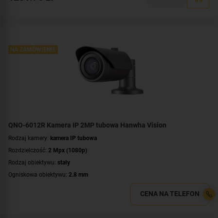
Klasa szczelności:
IP66
Wandaloodporność:
IK10
Parametry kamery:
czytnik kart microSD
,
funkcje inteligentnej detekcji
WDR:
WDR(120dB)
Zasilanie:
NA ZAMÓWIENIE
PoE (802.3af)
Kolor obudowy:
biały
Certyfikat:
NDAA
QNO-6012R Kamera IP 2MP tubowa Hanwha Vision
Rodzaj kamery:
kamera IP tubowa
Rozdzielczość:
2 Mpx (1080p)
Rodzaj obiektywu:
stały
Ogniskowa obiektywu:
2.8 mm
Promiennik IR, zasięg:
do 20 metrów
CENA NA TELEFON
Klasa szczelności:
IP66
Wandaloodporność:
IK10