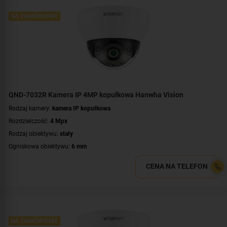
Zasilanie:
PoE (802.3af)
Kolor obudowy:
biały
NA ZAMÓWIENIE
Certyfikat:
NDAA
QND-7032R Kamera IP 4MP kopułkowa Hanwha Vision
Rodzaj kamery:
kamera IP kopułkowa
Rozdzielczość:
4 Mpx
Rodzaj obiektywu:
stały
Ogniskowa obiektywu:
6 mm
Promiennik IR, zasięg:
do 20 metrów
CENA NA TELEFON
Parametry kamery:
czytnik kart microSD
,
funkcje inteligentnej detekcji
,
wejście/wyjście alarmowe
WDR:
WDR(120dB)
Zasilanie:
PoE (802.3af)
Kolor obudowy:
biały
NA ZAMÓWIENIE