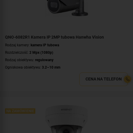
Kolor obudowy:
grafitowy
Certyfikat:
NDAA
QNO-6082R1 Kamera IP 2MP tubowa Hanwha Vision
Rodzaj kamery:
kamera IP tubowa
Rozdzielczość:
2 Mpx (1080p)
Rodzaj obiektywu:
regulowany
Ogniskowa obiektywu:
3.2~10 mm
Promiennik IR, zasięg:
do 30 metrów
CENA NA TELEFON
Klasa szczelności:
IP66
Wandaloodporność:
IK10
Parametry kamery:
czytnik kart microSD
,
funkcje inteligentnej detekcji
,
wejście/wyjście alarmowe
WDR:
WDR(120dB)
NA ZAMÓWIENIE
Zasilanie:
PoE (802.3af)
Kolor obudowy:
grafitowy
Certyfikat:
NDAA