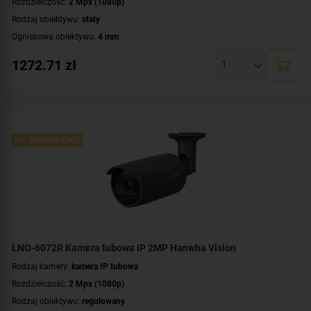
Rozdzielczość:
2 Mpx (1080p)
Rodzaj obiektywu:
stały
Ogniskowa obiektywu:
4 mm
Promiennik IR, zasięg:
do 30 metrów
1272.71
zł
Klasa szczelności:
IP66
Parametry kamery:
czytnik kart microSD
,
funkcje inteligentnej detekcji
WDR:
WDR(120dB)
Zasilanie:
PoE (802.3af)
Kolor obudowy:
NA ZAMÓWIENIE
grafitowy
Certyfikat:
NDAA
LNO-6072R Kamera tubowa IP 2MP Hanwha Vision
Rodzaj kamery:
kamera IP tubowa
Rozdzielczość:
2 Mpx (1080p)
Rodzaj obiektywu:
regulowany