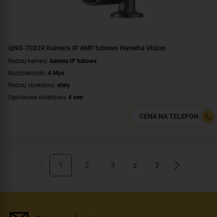
QNO-7022R Kamera IP 4MP tubowa Hanwha Vision
Rodzaj kamery:
kamera IP tubowa
Rozdzielczość:
4 Mpx
Rodzaj obiektywu:
stały
Ogniskowa obiektywu:
4 mm
Promiennik IR, zasięg:
do 25 metrów
CENA NA TELEFON
Klasa szczelności:
IP66
Wandaloodporność:
IK10
Parametry kamery:
czytnik kart microSD
,
funkcje inteligentnej detekcji
,
wejście/wyjście alarmowe
1
2
3
z
3
WDR:
WDR(120dB)
Zasilanie:
PoE (802.3af)
Kolor obudowy:
grafitowy
Certyfikat:
NDAA