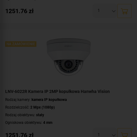
Promiennik IR, zasięg:
do 30 metrów
1251.76
zł
Klasa szczelności:
IP66
Wandaloodporność:
IK10
Parametry kamery:
czytnik kart microSD
,
funkcje inteligentnej detekcji
WDR:
WDR(120dB)
Zasilanie:
NA ZAMÓWIENIE
PoE (802.3af)
Kolor obudowy:
biały
Certyfikat:
NDAA
LNV-6022R Kamera IP 2MP kopułkowa Hanwha Vision
Rodzaj kamery:
kamera IP kopułkowa
Rozdzielczość:
2 Mpx (1080p)
Rodzaj obiektywu:
stały
Ogniskowa obiektywu:
4 mm
Promiennik IR, zasięg:
do 30 metrów
1251.76
zł