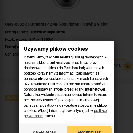
QNV-6082R1Kamera IP 2MP kopułkowa Hanwha Vision
Rodzaj kamery:
kamera IP kopułkowa
Rozdzielczość:
2 Mpx (1080p)
Rodzaj obiektywu:
regulowany
Używamy plików cookies
Ogniskowa obiektywu:
3.2~10 mm
Informujemy, iż w celu realizacji usług dostępnych w
Promiennik IR, zasięg:
do 30 metrów
naszym sklepie, optymalizacji jego treści oraz
CENA NA TELEFON
dostosowania sklepu do Państwa indywidualnych
Klasa szczelności:
IP66
potrzeb korzystamy z informacji zapisanych za
Wandaloodporność:
IK10
pomocą plików cookies na urządzeniach końcowych
Parametry kamery:
czytnik kart microSD
,
funkcje inteligentnej detekcji
,
użytkowników. Pliki cookies można kontrolować za
wejście/wyjście alarmowe
pomocą ustawień swojej przeglądarki internetowej.
Dalsze korzystanie z naszego sklepu internetowego,
WDR:
WDR(120dB)
NA ZAMÓWIENIE
bez zmiany ustawień przeglądarki internetowej
Zasilanie:
PoE (802.3af)
oznacza, iż użytkownik akceptuje stosowanie plików
cookies. Więcej informacji zawartych jest w
polityce
Kolor obudowy:
biały
prywatności
sklepu.
Certyfikat:
NDAA
ODMAWIAM
AKCEPTUJĘ