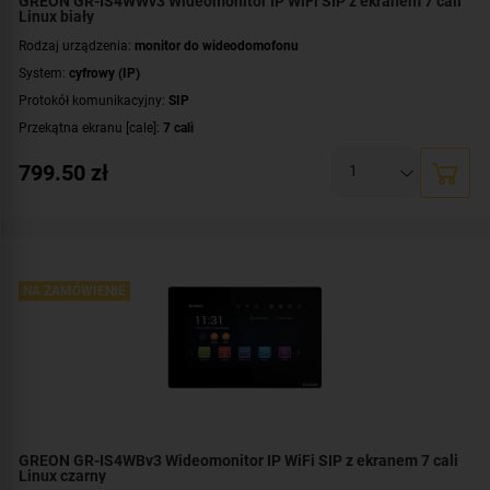
GREON GR-IS4WWv3 Wideomonitor IP WiFi SIP z ekranem 7 cali
Linux biały
Rodzaj urządzenia:
monitor do wideodomofonu
System:
cyfrowy (IP)
Protokół komunikacyjny:
SIP
Przekątna ekranu [cale]:
7 cali
Rozdzielczość ekranu:
1024 x 600 px
799.50
zł
System operacyjny:
Linux
Rodzaj monitora:
głośnomówiący
Dodatkowe informacje:
moduł pamięci
,
łączność bezprzewodowa Wi-Fi
Kolor obudowy:
biały
NA ZAMÓWIENIE
GREON GR-IS4WBv3 Wideomonitor IP WiFi SIP z ekranem 7 cali
Linux czarny