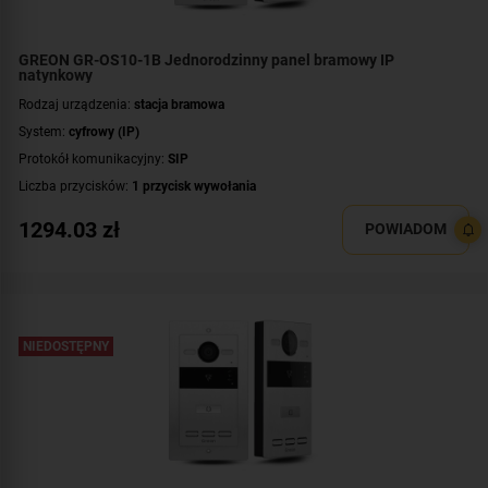
GREON GR-OS10-1B Jednorodzinny panel bramowy IP
natynkowy
Rodzaj urządzenia:
stacja bramowa
System:
cyfrowy (IP)
Protokół komunikacyjny:
SIP
Liczba przycisków:
1 przycisk wywołania
Rozdzielczość:
2 Mpx (1080p)
1294.03
zł
POWIADOM
Klasa szczelności:
IP65
Wandaloodporność:
IK08
System operacyjny:
Linux
Standard:
UNIQUE 125 kHz
,
Mifare 13,56 MHz
NIEDOSTĘPNY
Dodatkowe informacje:
czytnik zbliżeniowy kart / kluczy MIFARE
Przeznaczenie:
jednorodzinny
Montaż:
natynkowy