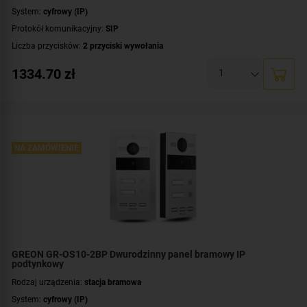
System:
cyfrowy (IP)
Protokół komunikacyjny:
SIP
Liczba przycisków:
2 przyciski wywołania
Rozdzielczość:
2 Mpx (1080p)
1334.70
zł
Klasa szczelności:
IP65
Wandaloodporność:
IK08
System operacyjny:
Linux
Standard:
UNIQUE 125 kHz
,
Mifare 13,56 MHz
Dodatkowe informacje:
NA ZAMÓWIENIE
czytnik zbliżeniowy kart / kluczy MIFARE
Przeznaczenie:
dwurodzinny
Montaż:
natynkowy
GREON GR-OS10-2BP Dwurodzinny panel bramowy IP
podtynkowy
Rodzaj urządzenia:
stacja bramowa
System:
cyfrowy (IP)