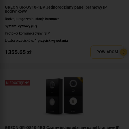
GREON GR-OS10-1BP Jednorodzinny panel bramowy IP
podtynkowy
Rodzaj urządzenia:
stacja bramowa
System:
cyfrowy (IP)
Protokół komunikacyjny:
SIP
Liczba przycisków:
1 przycisk wywołania
Rozdzielczość:
2 Mpx (1080p)
1355.65
zł
POWIADOM
Klasa szczelności:
IP65
Wandaloodporność:
IK08
System operacyjny:
Linux
Standard:
UNIQUE 125 kHz
,
Mifare 13,56 MHz
NIEDOSTĘPNY
Dodatkowe informacje:
czytnik zbliżeniowy kart / kluczy MIFARE
Przeznaczenie:
jednorodzinny
Montaż:
podtynkowy
GREON GR-OS10-1BG Czarny jednorodzinny panel bramowy IP