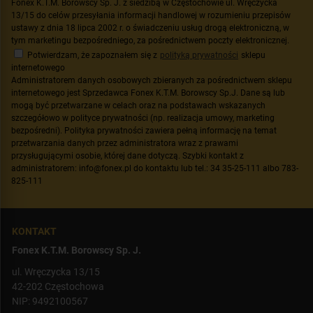
Fonex K.T.M. Borowscy Sp. J. z siedzibą w Częstochowie ul. Wręczycka
13/15 do celów przesyłania informacji handlowej w rozumieniu przepisów
ustawy z dnia 18 lipca 2002 r. o świadczeniu usług drogą elektroniczną, w
tym marketingu bezpośredniego, za pośrednictwem poczty elektronicznej.
Potwierdzam, że zapoznałem się z
polityką prywatności
sklepu
internetowego
Administratorem danych osobowych zbieranych za pośrednictwem sklepu
internetowego jest Sprzedawca Fonex K.T.M. Borowscy Sp.J. Dane są lub
mogą być przetwarzane w celach oraz na podstawach wskazanych
szczegółowo w polityce prywatności (np. realizacja umowy, marketing
bezpośredni). Polityka prywatności zawiera pełną informację na temat
przetwarzania danych przez administratora wraz z prawami
przysługującymi osobie, której dane dotyczą. Szybki kontakt z
administratorem: info@fonex.pl do kontaktu lub tel.: 34 35-25-111 albo 783-
825-111
KONTAKT
Fonex K.T.M. Borowscy Sp. J.
ul. Wręczycka 13/15
42-202 Częstochowa
NIP: 9492100567