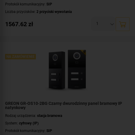
Protokół komunikacyjny:
SIP
Liczba przycisków:
2 przyciski wywołania
Rozdzielczość:
2 Mpx (1080p)
1567.62
zł
Klasa szczelności:
IP65
Wandaloodporność:
IK08
System operacyjny:
Linux
Standard:
UNIQUE 125 kHz
,
Mifare 13,56 MHz
Dodatkowe informacje:
NA ZAMÓWIENIE
czytnik zbliżeniowy kart / kluczy MIFARE
Przeznaczenie:
dwurodzinny
Montaż:
podtynkowy
GREON GR-OS10-2BG Czarny dwurodzinny panel bramowy IP
natynkowy
Rodzaj urządzenia:
stacja bramowa
System:
cyfrowy (IP)
Protokół komunikacyjny:
SIP