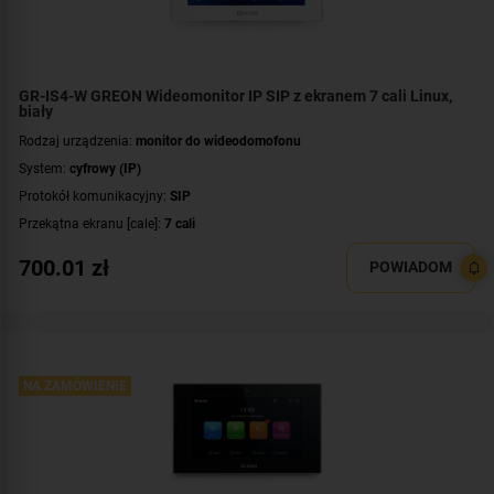
GR-IS4-W GREON Wideomonitor IP SIP z ekranem 7 cali Linux,
biały
Rodzaj urządzenia:
monitor do wideodomofonu
System:
cyfrowy (IP)
Protokół komunikacyjny:
SIP
Przekątna ekranu [cale]:
7 cali
Rozdzielczość ekranu:
800 x 480 px
700.01
zł
POWIADOM
System operacyjny:
Linux
Rodzaj monitora:
głośnomówiący
Dodatkowe informacje:
moduł pamięci
Kolor obudowy:
biały
NA ZAMÓWIENIE