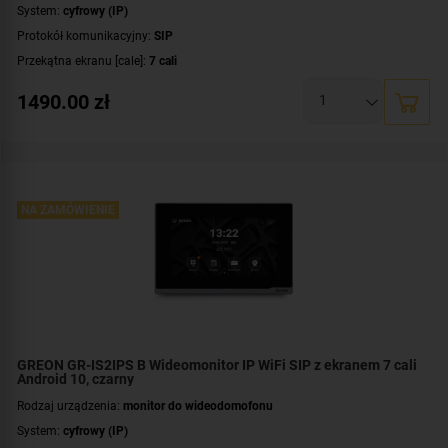
System:
cyfrowy (IP)
Protokół komunikacyjny:
SIP
Przekątna ekranu [cale]:
7 cali
Rozdzielczość ekranu:
1024 x 600 px
1490.00
zł
System operacyjny:
Android
Rodzaj monitora:
głośnomówiący
Dodatkowe informacje:
moduł pamięci
,
łączność bezprzewodowa Wi-Fi
Kolor obudowy:
biały
NA ZAMÓWIENIE
GREON GR-IS2IPS B Wideomonitor IP WiFi SIP z ekranem 7 cali
Android 10, czarny
Rodzaj urządzenia:
monitor do wideodomofonu
System:
cyfrowy (IP)