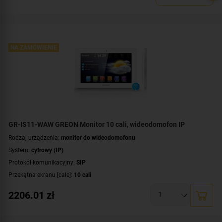
Rodzaj monitora:
głośnomówiący
Dodatkowe informacje:
łączność bezprzewodowa Wi-Fi
Kolor obudowy:
biały
NA ZAMÓWIENIE
GR-IS11-WAW GREON Monitor 10 cali, wideodomofon IP
Rodzaj urządzenia:
monitor do wideodomofonu
System:
cyfrowy (IP)
Protokół komunikacyjny:
SIP
Przekątna ekranu [cale]:
10 cali
Rozdzielczość ekranu:
1024 x 600 px
2206.01
zł
System operacyjny:
Android
Rodzaj monitora:
głośnomówiący