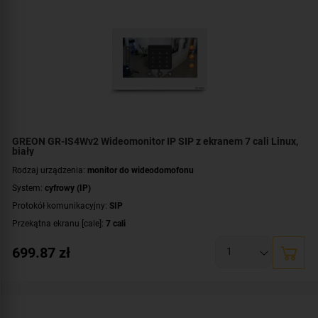
GREON GR-IS4Wv2 Wideomonitor IP SIP z ekranem 7 cali Linux,
biały
Rodzaj urządzenia:
monitor do wideodomofonu
System:
cyfrowy (IP)
Protokół komunikacyjny:
SIP
Przekątna ekranu [cale]:
7 cali
Rozdzielczość ekranu:
1024 x 600 px
699.87
zł
System operacyjny:
Linux
Rodzaj monitora:
głośnomówiący
Dodatkowe informacje:
moduł pamięci
Kolor obudowy:
biały