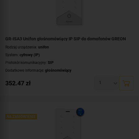
GR-ISA3 Unifon głośnomówiący IP SIP do domofonów GREON
Rodzaj urządzenia:
unifon
System:
cyfrowy (IP)
Protokół komunikacyjny:
SIP
Dodatkowe informacje:
głośnomówiący
Kolor obudowy:
biały
352.47
zł
NA ZAMÓWIENIE