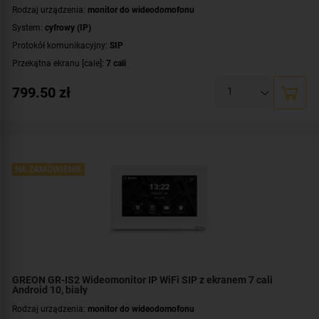
Rodzaj urządzenia:
monitor do wideodomofonu
System:
cyfrowy (IP)
Protokół komunikacyjny:
SIP
Przekątna ekranu [cale]:
7 cali
Rozdzielczość ekranu:
1024 x 600 px
799.50
zł
System operacyjny:
Linux
Rodzaj monitora:
głośnomówiący
Dodatkowe informacje:
moduł pamięci
,
łączność bezprzewodowa Wi-Fi
Kolor obudowy:
czarny
NA ZAMÓWIENIE
GREON GR-IS2 Wideomonitor IP WiFi SIP z ekranem 7 cali
Android 10, biały
Rodzaj urządzenia:
monitor do wideodomofonu