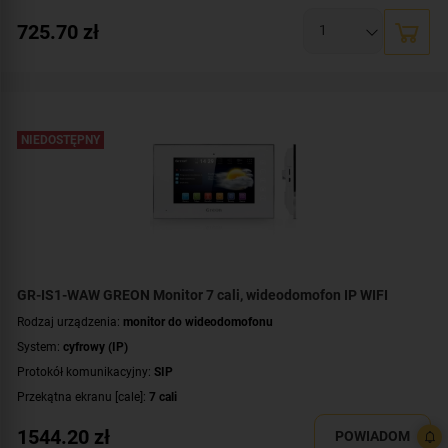
Rozdzielczość ekranu:
1024 x 600 px
725.70
zł
System operacyjny:
Android
Rodzaj monitora:
głośnomówiący
Kolor obudowy:
biały
NIEDOSTĘPNY
GR-IS1-WAW GREON Monitor 7 cali, wideodomofon IP WIFI
Rodzaj urządzenia:
monitor do wideodomofonu
System:
cyfrowy (IP)
Protokół komunikacyjny:
SIP
Przekątna ekranu [cale]:
7 cali
Rozdzielczość ekranu:
1024 x 600 px
1544.20
zł
POWIADOM
System operacyjny:
Android