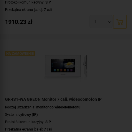
Protokół komunikacyjny:
SIP
Przekątna ekranu [cale]:
7 cali
Rozdzielczość ekranu:
1024 x 600 px
1910.23
zł
System operacyjny:
Android
Rodzaj monitora:
głośnomówiący
Dodatkowe informacje:
moduł pamięci
,
łączność bezprzewodowa Wi-Fi
Kolor obudowy:
czarny
NA ZAMÓWIENIE
GR-IS1-WA GREON Monitor 7 cali, wideodomofon IP
Rodzaj urządzenia:
monitor do wideodomofonu
System:
cyfrowy (IP)
Protokół komunikacyjny:
SIP
Przekątna ekranu [cale]:
7 cali