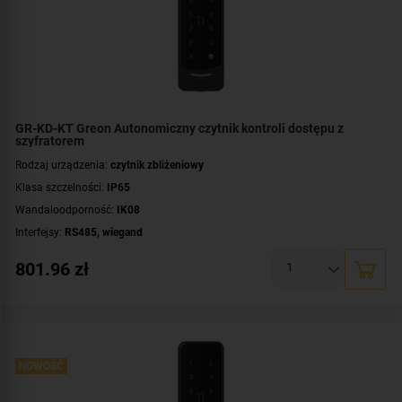
GR-KD-KT Greon Autonomiczny czytnik kontroli dostępu z
szyfratorem
Rodzaj urządzenia:
czytnik zbliżeniowy
Klasa szczelności:
IP65
Wandaloodporność:
IK08
Interfejsy:
RS485
,
wiegand
Tryb pracy:
autonomiczny
801.96
zł
Klawiatura numeryczna:
wbudowana klawiatura dotykowa
Czytnik kart/breloków:
wbudowany czytnik kart / breloków
Standard:
UNIQUE 125 kHz
,
Mifare 13,56 MHz
Montaż:
natynkowy
Kolor obudowy:
NOWOŚĆ
czarny