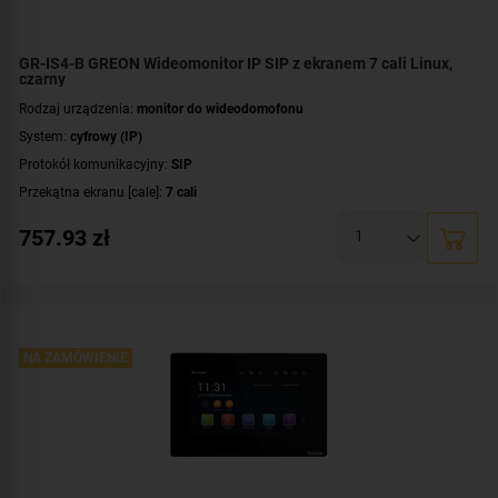
GR-IS4-B GREON Wideomonitor IP SIP z ekranem 7 cali Linux,
czarny
Rodzaj urządzenia:
monitor do wideodomofonu
System:
cyfrowy (IP)
Protokół komunikacyjny:
SIP
Przekątna ekranu [cale]:
7 cali
Rozdzielczość ekranu:
800 x 480 px
757.93
zł
System operacyjny:
Linux
Rodzaj monitora:
głośnomówiący
Dodatkowe informacje:
moduł pamięci
Kolor obudowy:
czarny
NA ZAMÓWIENIE