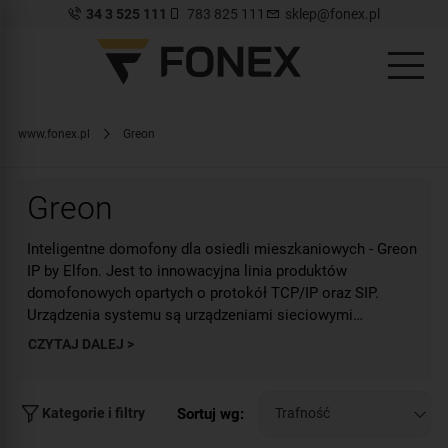
34 3 525 111
783 825 111
sklep@fonex.pl
www.fonex.pl
Greon
Greon
Inteligentne domofony dla osiedli mieszkaniowych - Greon
IP by Elfon. Jest to innowacyjna linia produktów
domofonowych opartych o protokół TCP/IP oraz SIP.
Urządzenia systemu są urządzeniami sieciowymi
pracującymi w obrębie sieci LAN i WAN. Ten intuicyjny
CZYTAJ DALEJ >
system charakteryzuje się dużą elastycznością oraz
łatwością w konfiguracji.
Sortuj wg:
Kategorie i filtry