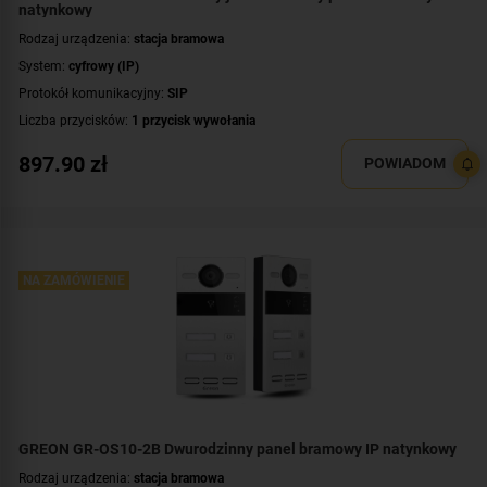
natynkowy
Rodzaj urządzenia:
stacja bramowa
System:
cyfrowy (IP)
Protokół komunikacyjny:
SIP
Liczba przycisków:
1 przycisk wywołania
Rozdzielczość:
2 Mpx (1080p)
897.90
zł
POWIADOM
Klasa szczelności:
IP65
Wandaloodporność:
IK06
System operacyjny:
Linux
Standard:
UNIQUE 125 kHz
,
Mifare 13,56 MHz
NA ZAMÓWIENIE
Dodatkowe informacje:
czytnik zbliżeniowy kart / kluczy MIFARE
Przeznaczenie:
jednorodzinny
Montaż:
natynkowy
Kolor obudowy:
czarny
GREON GR-OS10-2B Dwurodzinny panel bramowy IP natynkowy
Rodzaj urządzenia:
stacja bramowa