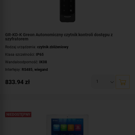
GR-KD-K Greon Autonomiczny czytnik kontroli dostępu z
szyfratorem
Rodzaj urządzenia:
czytnik zbliżeniowy
Klasa szczelności:
IP65
Wandaloodporność:
IK08
Interfejsy:
RS485
,
wiegand
Tryb pracy:
autonomiczny
833.94
zł
Klawiatura numeryczna:
wbudowana klawiatura dotykowa
Czytnik kart/breloków:
wbudowany czytnik kart / breloków
Standard:
UNIQUE 125 kHz
,
Mifare 13,56 MHz
Montaż:
natynkowy
Kolor obudowy:
NIEDOSTĘPNY
czarny