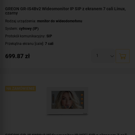
GREON GR-IS4Bv2 Wideomonitor IP SIP z ekranem 7 cali Linux,
czarny
Rodzaj urządzenia:
monitor do wideodomofonu
System:
cyfrowy (IP)
Protokół komunikacyjny:
SIP
Przekątna ekranu [cale]:
7 cali
Rozdzielczość ekranu:
1024 x 600 px
699.87
zł
System operacyjny:
Linux
Rodzaj monitora:
głośnomówiący
Dodatkowe informacje:
moduł pamięci
Kolor obudowy:
czarny
NA ZAMÓWIENIE