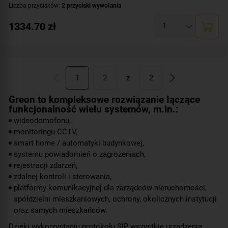
Liczba przycisków:
2 przyciski wywołania
Rozdzielczość:
2 Mpx (1080p)
1334.70
zł
Klasa szczelności:
IP65
System operacyjny:
Linux
Standard:
UNIQUE 125 kHz
,
Mifare 13,56 MHz
Dodatkowe informacje:
czytnik zbliżeniowy kart / kluczy MIFARE
1
2
z
2
Przeznaczenie:
dwurodzinny
Montaż:
natynkowy
Greon to kompleksowe rozwiązanie łączące
Kolor obudowy:
funkcjonalność wielu systemów, m.in.:
czarny
wideodomofonu,
monitoringu CCTV,
smart home / automatyki budynkowej,
systemu powiadomień o zagrożeniach,
rejestracji zdarzeń,
zdalnej kontroli i sterowania,
platformy komunikacyjnej dla zarządców nieruchomości,
spółdzielni mieszkaniowych, ochrony, okolicznych instytucji
oraz samych mieszkańców.
Dzięki wykorzystaniu protokołu SIP wszystkie urządzenia