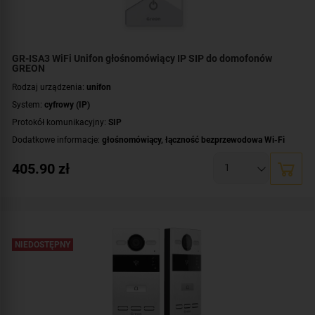
GR-ISA3 WiFi Unifon głośnomówiący IP SIP do domofonów
GREON
Rodzaj urządzenia:
unifon
System:
cyfrowy (IP)
Protokół komunikacyjny:
SIP
Dodatkowe informacje:
głośnomówiący
,
łączność bezprzewodowa Wi-Fi
Kolor obudowy:
biały
405.90
zł
NIEDOSTĘPNY