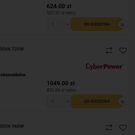
624.00
zł
507.31
zł netto
DO KOSZYKA
200VA 720W
sinusoidalna
1049.00
zł
852.84
zł netto
DO KOSZYKA
600VA 960W