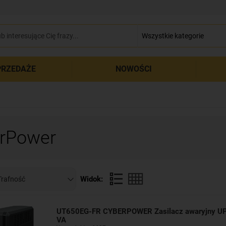
zamkn
RZEDAŻE
NOWOŚCI
rPower
Widok:
UT650EG-FR CYBERPOWER Zasilacz awaryjny UP
VA