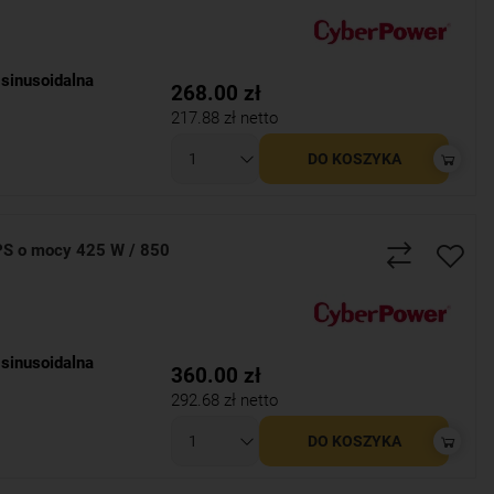
sinusoidalna
268.00
zł
217.88
zł netto
DO KOSZYKA
S o mocy 425 W / 850
sinusoidalna
360.00
zł
292.68
zł netto
DO KOSZYKA