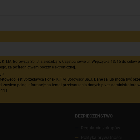
T.M. Borowscy Sp. J. z siedzibą w Częstochowie ul. Wręczycka 13/15 do celów pr
ego, za pośrednictwem poczty elektronicznej.
ego
netowego jest Sprzedawca Fonex K.T.M. Borowscy Sp.J. Dane są lub mogą być prz
ci zawiera pełną informację na temat przetwarzania danych przez administratora w
5-111
BEZPIECZEŃSTWO
Regulamin zakupów
Polityka prywatności