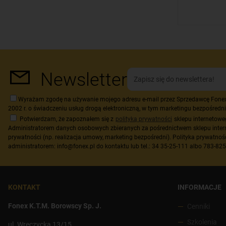
Newsletter
Wyrażam zgodę na używanie mojego adresu e-mail przez Sprzedawcę Fonex K.
2002 r. o świadczeniu usług drogą elektroniczną, w tym marketingu bezpośredni
Potwierdzam, że zapoznałem się z
polityką prywatności
sklepu internetow
Administratorem danych osobowych zbieranych za pośrednictwem sklepu inter
prywatności (np. realizacja umowy, marketing bezpośredni). Polityka prywatnoś
administratorem: info@fonex.pl do kontaktu lub tel.: 34 35-25-111 albo 783-82
KONTAKT
INFORMACJE
Fonex K.T.M. Borowscy Sp. J.
Cenniki
Szkolenia
ul. Wręczycka 13/15