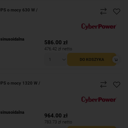
PS o mocy 630 W /
sinusoidalna
586.00
zł
476.42
zł netto
DO KOSZYKA
PS o mocy 1320 W /
sinusoidalna
964.00
zł
783.73
zł netto