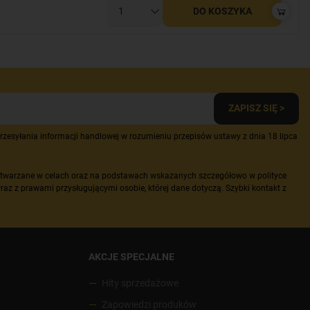
DO KOSZYKA
ZAPISZ SIĘ >
zesyłania informacji handlowej w rozumieniu przepisów ustawy z dnia 18 lipca
etwarzane w celach oraz na podstawach wskazanych szczegółowo w polityce
raz z prawami przysługującymi osobie, której dane dotyczą. Szybki kontakt z
AKCJE SPECJALNE
Hity sprzedażowe
Zapowiedzi produków