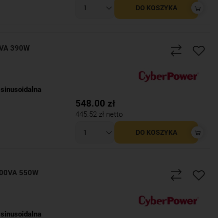
DO KOSZYKA
0VA 390W
sinusoidalna
548.00
zł
445.52
zł netto
DO KOSZYKA
000VA 550W
sinusoidalna