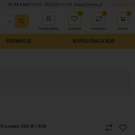
34 3 525 111
783 825 111
sklep@fonex.pl
KONTAKT >
0
0
0
ij wyszukiwanie
TWOJE KONTO
ULUBIONE
PORÓWNAJ
KOSZYK
PROMOCJE
WSPÓŁPRACA B2B
S o mocy 360 W / 650