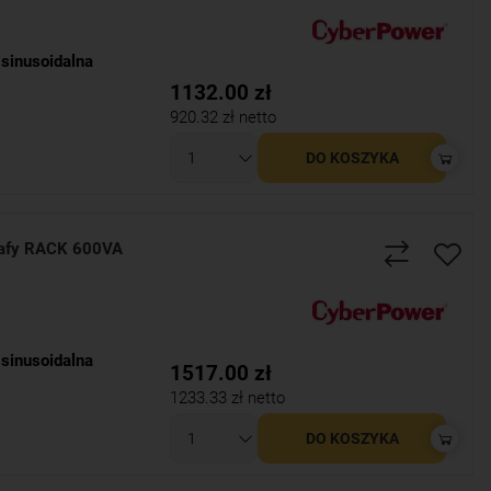
sinusoidalna
1132.00
zł
920.32
zł netto
DO KOSZYKA
afy RACK 600VA
sinusoidalna
1517.00
zł
1233.33
zł netto
DO KOSZYKA