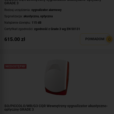
GRADE 3
Rodzaj urządzenia:
sygnalizator alarmowy
Sygnalizacja:
akustyczna
,
optyczna
Natężenie dzwięku:
115 dB
Certyfikat zgodności:
zgodność z Grade 3 wg EN 50131
Dodatkowe informacje:
zabezpieczenie mechaniczne: osłona z blachy
615.00
zł
POWIADOM
ocynkowanej
Montaż:
na zewnątrz budynku
Kolor światła:
biały
NIEDOSTĘPNY
SO/PICCOLO/WR/G3 CQR Wewnętrzny sygnalizator akustyczno-
optyczny GRADE 3