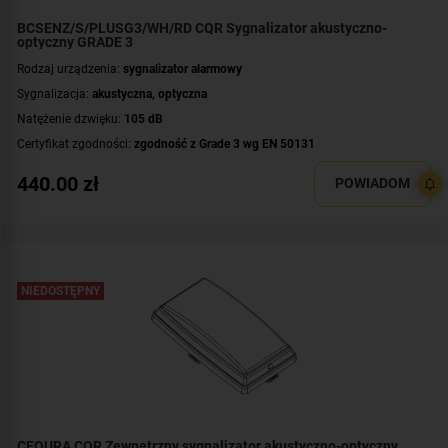
BCSENZ/S/PLUSG3/WH/RD CQR Sygnalizator akustyczno-
optyczny GRADE 3
Rodzaj urządzenia:
sygnalizator alarmowy
Sygnalizacja:
akustyczna
,
optyczna
Natężenie dzwięku:
105 dB
Certyfikat zgodności:
zgodność z Grade 3 wg EN 50131
Zastosowanie:
na zewnątrz
440.00
zł
POWIADOM
Kolor światła:
czerwony
NIEDOSTĘPNY
CEQURA CQR Zewnętrzny sygnalizator akustyczno-optyczny