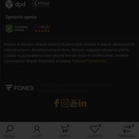
Sprawdź opinie
Ważne: w naszym sklepie wykorzystujemy pliki cookies w celach reklamowych,
statystycznych i do personalizacji stron. Możesz wyłączyć używanie plików
cookies w przeglądarce internetowej jednak może to uniemożliwić złożenie
zamówienia! Więcej informacji w naszej
Polityce Prywatności
.
Copyright (c) 2026 fonex.pl Wszystkie prawa
zastrzeżone. All right reserved
0
0
0
SZUKAJ
KONTO
ULUBIONE
PORÓWNAJ
KOSZYK