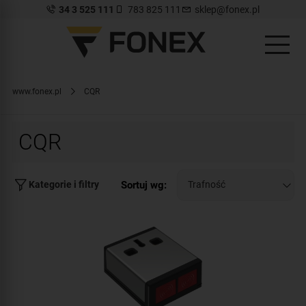
34 3 525 111
783 825 111
sklep@fonex.pl
www.fonex.pl
CQR
CQR
Sortuj wg:
Kategorie i filtry