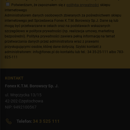
Potwierdzam, że zapoznałem się z
polityką prywatności
sklepu
internetowego
Administratorem danych osobowych zbieranych za pośrednictwem sklepu
internetowego jest Sprzedawca Fonex K.T.M. Borowscy Sp.J. Dane są lub
mogą być przetwarzane w celach oraz na podstawach wskazanych
szczegółowo w polityce prywatności (np. realizacja umowy, marketing
bezpośredni). Polityka prywatności zawiera pełną informację na temat
przetwarzania danych przez administratora wraz z prawami
przysługującymi osobie, której dane dotyczą. Szybki kontakt z
administratorem: info@fonex.pl do kontaktu lub tel.: 34 35-25-111 albo 783-
825-111
KONTAKT
Fonex K.T.M. Borowscy Sp. J.
ul. Wręczycka 13/15
42-202 Częstochowa
NIP: 9492100567
Telefon:
34 3 525 111