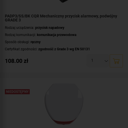
PADP3/SS/BK CQR Mechaniczny przycisk alarmowy, podwójny
GRADE 3
Rodzaj urządzenia:
przycisk napadowy
Rodzaj komunikacji:
komunikacja przewodowa
Sposób obsługi:
ręczny
Certyfikat zgodności:
zgodność z Grade 3 wg EN 50131
Styki:
NC
,
NO
108.00
zł
Dodatkowe informacje:
pamięć mechaniczna
NIEDOSTĘPNY