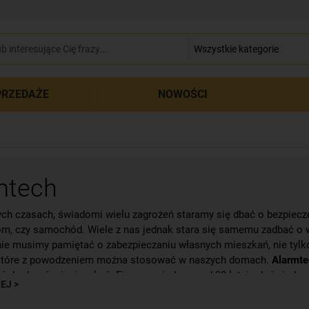
zamkn
RZEDAŻE
NOWOŚCI
mtech
ych czasach, świadomi wielu zagrożeń staramy się dbać o bezpiecz
om, czy samochód. Wiele z nas jednak stara się samemu zadbać o
ie musimy pamiętać o zabezpieczaniu własnych mieszkań, nie tylko
 które z powodzeniem można stosować w naszych domach.
Alarmt
ń do domów i mieszkań. Firma posiada ponad 30 letnie doświadcze
EJ >
 swojej ofercie ma wiele
czujników magnetycznych
, detektorów
z
ń mieszkań. Polska firma stawia na jakość, niezawodność i trwał