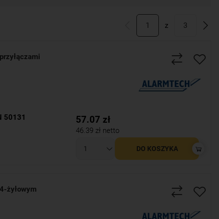
Posiadają one certyfikaty bezpieczeństwa oraz produkcji.
opracowując swoje produkty i biorąc udział w wielu
1
z
3
worząc tym samym zaawansowany system wykrywający wszelkie
chronić własne mienie i naszych bliskich. Zwiększa to nie
orszego, niż strach podczas spania we własnym domu.
przyłączami
N 50131
57.07
zł
46.39
zł netto
DO KOSZYKA
 4-żyłowym