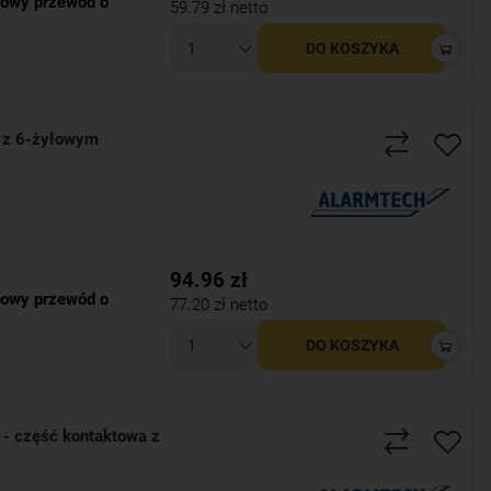
owy przewód o
59.79
zł netto
DO KOSZYKA
 z 6-żyłowym
94.96
zł
owy przewód o
77.20
zł netto
DO KOSZYKA
 część kontaktowa z