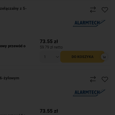
ełączalny z 5-
73.55
zł
owy przewód o
59.79
zł netto
DO KOSZYKA
 6-żyłowym
73.55
zł