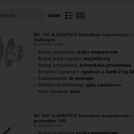
h materiałów, które to testowane są na bieżąco w toku produkcji. 
o także zespół ludzi, którzy stawiają na nieustanny rozwój, wciąż d
Widok:
dowych szkoleniach. Urządzenia można ze sobą prosto łączyć, t
nia. Dzięki nowoczesnym systemom zabezpieczeń może skutecznie 
zne bezpieczeństwo, ale też psychiczny spokój. Nie ma chyba nic g
MC 140 ALARMTECH Kontaktron magnetyczny z 
śrubowymi
Nr produktu: 6194
Rodzaj urządzenia:
czujka magnetyczna
Rodzaj pracy czujnika:
magnetyczny
Rodzaj komunikacji:
komunikacja przewodowa
Certyfikat zgodności:
zgodność z Grade 2 wg E
Zastosowanie:
do wewnątrz
Dodatkowe informacje:
pętla sabotażowa
Kolor obudowy:
biały
MC 240 ALARMTECH Kontaktron magnetyczny z
przewodem VdS
Nr produktu: 6224
Rodzaj urządzenia:
czujka magnetyczna