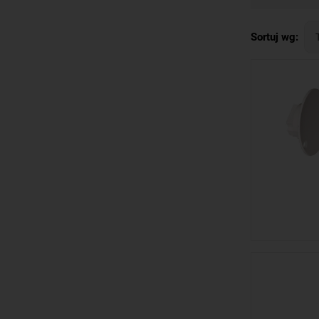
sprawdzonyc
Alarmtech t
Sortuj wg:
międzynaro
próby włama
tylko fizyc