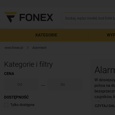
KATEGORIE
WYP
www.fonex.pl
Alarmtech
Kategorie i filtry
Alar
CENA
W dzisiejsz
polisa na d
bezsprzeczn
czujników,
DOSTĘPNOŚĆ
zabezpiecze
Tylko dostępne
CZYTAJ DAL
Alarmtech w
zabezpiecze