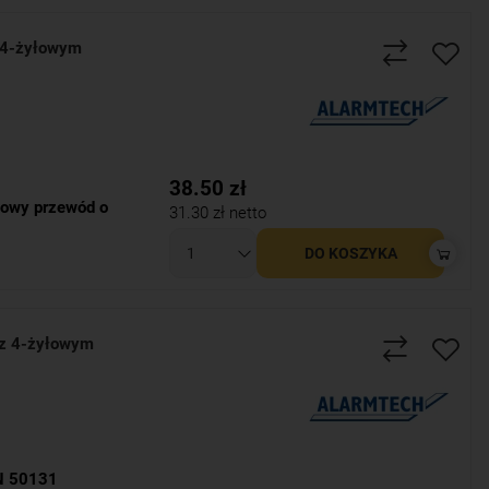
 4-żyłowym
38.50
zł
owy przewód o
31.30
zł netto
DO KOSZYKA
z 4-żyłowym
N 50131