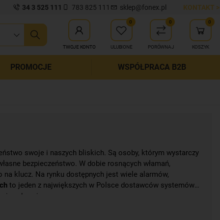
34 3 525 111
783 825 111
sklep@fonex.pl
KONTAKT >
0
0
0
ij wyszukiwanie
TWOJE KONTO
ULUBIONE
PORÓWNAJ
KOSZYK
PROMOCJE
WSPÓŁPRACA B2B
eństwo swoje i naszych bliskich. Są osoby, którym wystarczy
 własne bezpieczeństwo. W dobie rosnących włamań,
 na klucz. Na rynku dostępnych jest wiele alarmów,
ech
to jeden z największych w Polsce dostawców systemów
nie w branży.
bicia szyb
, wibracji i wiele innych akcesoriów z branży
ość własnych produktów. Wykonane są z bezpiecznych i