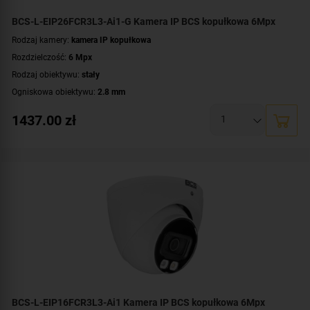
BCS-L-EIP26FCR3L3-Ai1-G Kamera IP BCS kopułkowa 6Mpx
Rodzaj kamery:
kamera IP kopułkowa
Rozdzielczość:
6 Mpx
Rodzaj obiektywu:
stały
Ogniskowa obiektywu:
2.8 mm
Oświetlacz White Light, zasięg:
do 30 metrów
1437.00
zł
Promiennik IR, zasięg:
do 30 metrów
Klasa szczelności:
IP67
Parametry kamery:
czytnik kart microSD
,
funkcje inteligentnej detekcji
,
technologia NightColor
,
wbudowany mikrofon
WDR:
WDR(120dB)
Zasilanie:
DC 12 V
,
PoE (802.3af)
Kolor obudowy:
grafitowy
BCS-L-EIP16FCR3L3-Ai1 Kamera IP BCS kopułkowa 6Mpx