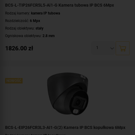
BCS-L-TIP26FCR5L5-Ai1-G Kamera tubowa IP BCS 6Mpx
Rodzaj kamery:
kamera IP tubowa
Rozdzielczość:
6 Mpx
Rodzaj obiektywu:
stały
Ogniskowa obiektywu:
2.8 mm
Oświetlacz White Light, zasięg:
do 50 metrów
1826.00
zł
Promiennik IR, zasięg:
do 50 metrów
Klasa szczelności:
IP67
Parametry kamery:
czytnik kart microSD
,
funkcje inteligentnej detekcji
,
technologia NightColor
,
wbudowany mikrofon
,
wejście/wyjście alarmowe
,
wejście/wyjście audio
NOWOŚĆ
WDR:
WDR(120dB)
Zasilanie:
DC 12 V
,
PoE (802.3af)
Kolor obudowy:
grafitowy
BCS-L-EIP26FCR3L3-AI1-G(2) Kamera IP BCS kopułkowa 6Mpx