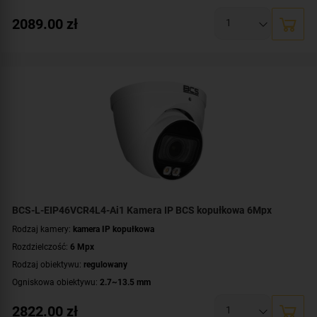
Promiennik IR, zasięg:
do 15 metrów
2089.00
zł
Klasa szczelności:
IP67
Wandaloodporność:
IK10
Parametry kamery:
czytnik kart microSD
,
funkcje inteligentnej detekcji
,
wbudowany głośnik
,
wbudowany mikrofon
,
wejście/wyjście alarmowe
,
wejście/wyjście audio
WDR:
WDR(120dB)
Zasilanie:
DC 12 V
,
PoE (802.3af)
Kolor obudowy:
biały
BCS-L-EIP46VCR4L4-Ai1 Kamera IP BCS kopułkowa 6Mpx
Rodzaj kamery:
kamera IP kopułkowa
Rozdzielczość:
6 Mpx
Rodzaj obiektywu:
regulowany
Ogniskowa obiektywu:
2.7~13.5 mm
Oświetlacz White Light, zasięg:
do 40 metrów
2822.00
zł