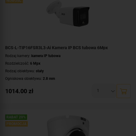
NOWOŚĆ
WDR:
DWDR
Zasilanie:
DC 12 V
,
PoE (802.3af)
Kolor obudowy:
biały
BCS-L-TIP16FSR3L3-Ai Kamera IP BCS tubowa 6Mpx
Rodzaj kamery:
kamera IP tubowa
Rozdzielczość:
6 Mpx
Rodzaj obiektywu:
stały
Ogniskowa obiektywu:
2.8 mm
Oświetlacz White Light, zasięg:
do 30 metrów
1014.00
zł
Promiennik IR, zasięg:
do 30 metrów
Klasa szczelności:
IP67
Parametry kamery:
technologia NightColor
,
wbudowany mikrofon
WDR:
DWDR
RABAT 20%
Zasilanie:
PROMOCJA
DC 12 V
,
PoE (802.3af)
Kolor obudowy:
biały