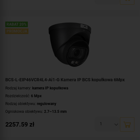
Promiennik IR, zasięg:
do 40 metrów
Klasa szczelności:
IP67
Parametry kamery:
czytnik kart microSD
,
funkcje inteligentnej detekcji
,
motozoom
,
technologia NightColor
,
wbudowany mikrofon
RABAT 20%
WDR:
WDR(120dB)
PROMOCJA
Zasilanie:
DC 12 V
,
PoE (802.3af)
Kolor obudowy:
biały
BCS-L-EIP46VCR4L4-Ai1-G Kamera IP BCS kopułkowa 6Mpx
Rodzaj kamery:
kamera IP kopułkowa
Rozdzielczość:
6 Mpx
Rodzaj obiektywu:
regulowany
Ogniskowa obiektywu:
2.7~13.5 mm
Oświetlacz White Light, zasięg:
do 40 metrów
2257.59
zł
Promiennik IR, zasięg:
do 40 metrów
Klasa szczelności:
IP67