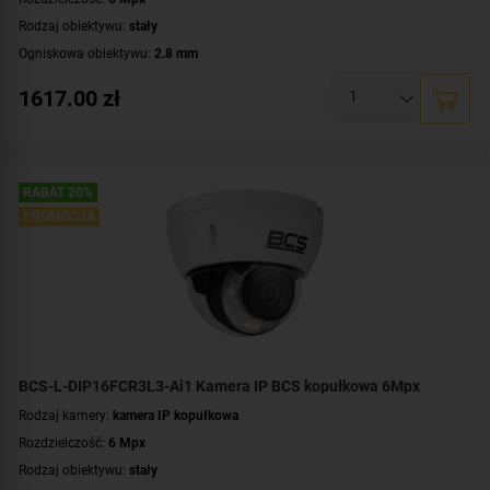
Rodzaj obiektywu:
stały
Ogniskowa obiektywu:
2.8 mm
Oświetlacz White Light, zasięg:
do 30 metrów
1617.00
zł
Promiennik IR, zasięg:
do 30 metrów
Klasa szczelności:
IP67
Parametry kamery:
czytnik kart microSD
,
funkcje inteligentnej detekcji
,
technologia NightColor
,
wbudowany mikrofon
RABAT 20%
WDR:
WDR(120dB)
PROMOCJA
Zasilanie:
DC 12 V
,
PoE (802.3af)
Kolor obudowy:
grafitowy
BCS-L-DIP16FCR3L3-Ai1 Kamera IP BCS kopułkowa 6Mpx
Rodzaj kamery:
kamera IP kopułkowa
Rozdzielczość:
6 Mpx
Rodzaj obiektywu:
stały