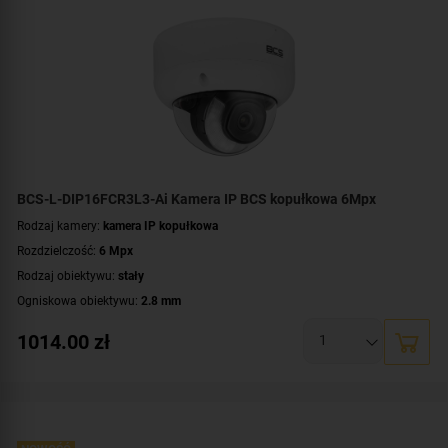
BCS-L-DIP16FCR3L3-Ai Kamera IP BCS kopułkowa 6Mpx
Rodzaj kamery:
kamera IP kopułkowa
Rozdzielczość:
6 Mpx
Rodzaj obiektywu:
stały
Ogniskowa obiektywu:
2.8 mm
Oświetlacz White Light, zasięg:
do 30 metrów
1014.00
zł
Promiennik IR, zasięg:
do 30 metrów
Klasa szczelności:
IP67
Wandaloodporność:
IK08
Parametry kamery:
funkcje inteligentnej detekcji
,
technologia NightColor
,
wbudowany mikrofon