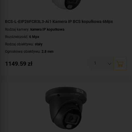
BCS-L-EIP26FCR3L3-Ai1 Kamera IP BCS kopułkowa 6Mpx
Rodzaj kamery:
kamera IP kopułkowa
Rozdzielczość:
6 Mpx
Rodzaj obiektywu:
stały
Ogniskowa obiektywu:
2.8 mm
Oświetlacz White Light, zasięg:
do 30 metrów
1149.59
zł
Promiennik IR, zasięg:
do 30 metrów
Klasa szczelności:
IP67
Parametry kamery:
czytnik kart microSD
,
funkcje inteligentnej detekcji
,
technologia NightColor
,
wbudowany mikrofon
WDR:
WDR(120dB)
Zasilanie:
DC 12 V
,
PoE (802.3af)
Kolor obudowy:
biały