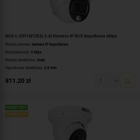
BCS-L-EIP16FCR3L3-Ai Kamera IP BCS kopułkowa 6Mpx
Rodzaj kamery:
kamera IP kopułkowa
Rozdzielczość:
6 Mpx
Rodzaj obiektywu:
stały
Ogniskowa obiektywu:
2.8 mm
Oświetlacz White Light, zasięg:
do 30 metrów
811.20
zł
Promiennik IR, zasięg:
do 30 metrów
Klasa szczelności:
IP67
Parametry kamery:
funkcje inteligentnej detekcji
,
technologia NightColor
,
wbudowany mikrofon
RABAT 20%
WDR:
DWDR
PROMOCJA
Zasilanie:
DC 12 V
,
PoE (802.3af)
Kolor obudowy:
biały