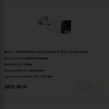
Parametry kamery:
czytnik kart microSD
,
funkcje inteligentnej detekcji
,
motozoom
,
technologia NightColor
,
wbudowany mikrofon
WDR:
WDR(120dB)
Zasilanie:
DC 12 V
,
PoE (802.3af)
Kolor obudowy:
grafitowy
BCS-L-TIP46VCR6L6-Ai1 Kamera IP BCS tubowa 6Mpx
Rodzaj kamery:
kamera IP tubowa
Rozdzielczość:
6 Mpx
Rodzaj obiektywu:
regulowany
Ogniskowa obiektywu:
2.7~13.5 mm
Oświetlacz White Light, zasięg:
do 60 metrów
2822.00
zł
Promiennik IR, zasięg:
do 60 metrów
Klasa szczelności:
IP67
Parametry kamery:
czytnik kart microSD
,
funkcje inteligentnej detekcji
,
motozoom
,
technologia NightColor
,
wbudowany mikrofon
,
wejście/wyjście