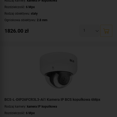
Rodzaj kamery:
kamera IP kopułkowa
Rozdzielczość:
6 Mpx
Rodzaj obiektywu:
stały
Ogniskowa obiektywu:
2.8 mm
Oświetlacz White Light, zasięg:
do 30 metrów
1826.00
zł
Promiennik IR, zasięg:
do 30 metrów
Klasa szczelności:
IP67
Parametry kamery:
czytnik kart microSD
,
funkcje inteligentnej detekcji
,
technologia NightColor
,
wbudowany mikrofon
WDR:
WDR(120dB)
Zasilanie:
DC 12 V
,
PoE (802.3af)
Dodatkowe informacje:
Large Scale AI
,
technologia AcuPick
Kolor obudowy:
grafitowy
BCS-L-DIP26FCR3L3-Ai1 Kamera IP BCS kopułkowa 6Mpx
Rodzaj kamery:
kamera IP kopułkowa
Rozdzielczość:
6 Mpx