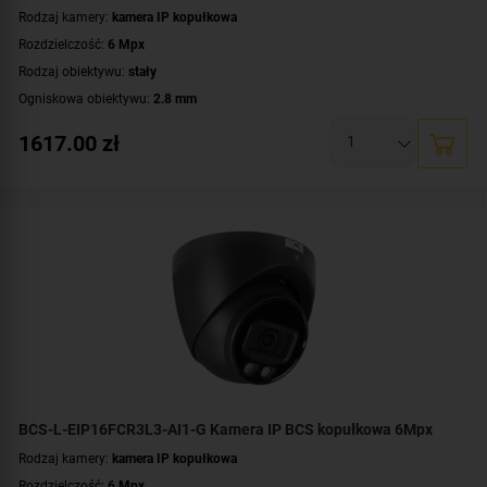
Rodzaj kamery:
kamera IP kopułkowa
Rozdzielczość:
6 Mpx
Rodzaj obiektywu:
stały
Ogniskowa obiektywu:
2.8 mm
Oświetlacz White Light, zasięg:
do 30 metrów
1617.00
zł
Promiennik IR, zasięg:
do 30 metrów
Klasa szczelności:
IP67
Parametry kamery:
czytnik kart microSD
,
funkcje inteligentnej detekcji
,
technologia NightColor
,
wbudowany mikrofon
WDR:
WDR(120dB)
Zasilanie:
DC 12 V
,
PoE (802.3af)
Kolor obudowy:
biały
BCS-L-EIP16FCR3L3-AI1-G Kamera IP BCS kopułkowa 6Mpx
Rodzaj kamery:
kamera IP kopułkowa
Rozdzielczość:
6 Mpx