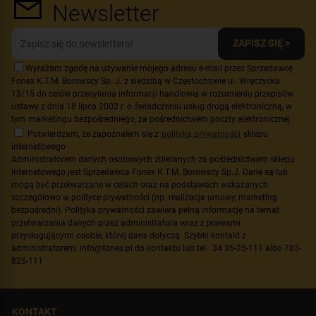
Newsletter
ZAPISZ SIĘ >
Wyrażam zgodę na używanie mojego adresu e-mail przez Sprzedawcę
Fonex K.T.M. Borowscy Sp. J. z siedzibą w Częstochowie ul. Wręczycka
13/15 do celów przesyłania informacji handlowej w rozumieniu przepisów
ustawy z dnia 18 lipca 2002 r. o świadczeniu usług drogą elektroniczną, w
tym marketingu bezpośredniego, za pośrednictwem poczty elektronicznej.
Potwierdzam, że zapoznałem się z
polityką prywatności
sklepu
internetowego
Administratorem danych osobowych zbieranych za pośrednictwem sklepu
internetowego jest Sprzedawca Fonex K.T.M. Borowscy Sp.J. Dane są lub
mogą być przetwarzane w celach oraz na podstawach wskazanych
szczegółowo w polityce prywatności (np. realizacja umowy, marketing
bezpośredni). Polityka prywatności zawiera pełną informację na temat
przetwarzania danych przez administratora wraz z prawami
przysługującymi osobie, której dane dotyczą. Szybki kontakt z
administratorem: info@fonex.pl do kontaktu lub tel.: 34 35-25-111 albo 783-
825-111
KONTAKT