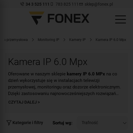
34 3 525 111
783 825 111
sklep@fonex.pl
izja przemysłowa
Monitoring IP
Kamery IP
Kamera IP 6.0 Mpx
Kamera IP 6.0 Mpx
Oferowane w naszym sklepie
kamery IP 6.0 MPx
na co
dzień wykorzystuje się w instalacjach telewizji
przemysłowej, monitoringu oraz dozorze elektronicznym.
Dzięki zastosowaniu najnowocześniejszych rozwiązań
technicznych mogą one rejestrować obraz, a w niektórych
CZYTAJ DALEJ >
przypadkach także i dźwięk w doskonałej jakości. Matryca
6.0 MPx umożliwia nagranie obrazu w rozdzielczości 3072
x 2048 pikseli. Tego typu rozwiązanie pozwala na
Sortuj wg:
Kategorie i filtry
uchwycenie, a następnie dostrzeżenie przez użytkownika
wszystkich istotnych szczegółów obserwowanej sceny.