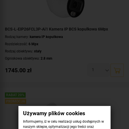
BCS-L-EIP26FCL3P-Ai1 Kamera IP BCS kopułkowa 6Mpx
Rodzaj kamery:
kamera IP kopułkowa
Rozdzielczość:
6 Mpx
Rodzaj obiektywu:
stały
Ogniskowa obiektywu:
2.8 mm
Oświetlacz White Light, zasięg:
do 30 metrów
1745.00
zł
Klasa szczelności:
IP67
Parametry kamery:
czytnik kart microSD
,
funkcje inteligentnej detekcji
,
technologia NightColor
,
wbudowany mikrofon
WDR:
WDR(120dB)
RABAT 20%
Zasilanie:
DC 12 V
,
PoE (802.3af)
PROMOCJA
Kolor obudowy:
biały
Używamy plików cookies
Informujemy, iż w celu realizacji usług dostępnych w
naszym sklepie, optymalizacji jego treści oraz