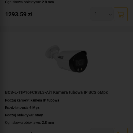
Ogniskowa obiektywu:
2.8 mm
Oświetlacz White Light, zasięg:
do 30 metrów
1293.59
zł
Promiennik IR, zasięg:
do 30 metrów
Klasa szczelności:
IP67
Parametry kamery:
czytnik kart microSD
,
funkcje inteligentnej detekcji
,
technologia NightColor
,
wbudowany mikrofon
WDR:
WDR(120dB)
Zasilanie:
DC 12 V
,
PoE (802.3af)
Kolor obudowy:
biały
BCS-L-TIP16FCR3L3-Ai1 Kamera tubowa IP BCS 6Mpx
Rodzaj kamery:
kamera IP tubowa
Rozdzielczość:
6 Mpx
Rodzaj obiektywu:
stały
Ogniskowa obiektywu:
2.8 mm
Oświetlacz White Light, zasięg:
do 30 metrów