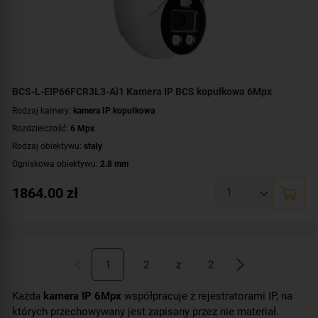
Zasilanie:
DC 12 V
,
PoE (802.3af)
Kolor obudowy:
grafitowy
BCS-L-EIP66FCR3L3-Ai1 Kamera IP BCS kopułkowa 6Mpx
Rodzaj kamery:
kamera IP kopułkowa
Rozdzielczość:
6 Mpx
Rodzaj obiektywu:
stały
Ogniskowa obiektywu:
2.8 mm
Oświetlacz White Light, zasięg:
do 30 metrów
1864.00
zł
Promiennik IR, zasięg:
do 30 metrów
Klasa szczelności:
IP67
Parametry kamery:
alarmy świetlne i dźwiękowe (ADC)
,
czytnik kart microSD
,
funkcje inteligentnej detekcji
,
technologia NightColor
,
wbudowany głośnik
,
wbudowany mikrofon
,
wejście/wyjście alarmowe
,
wejście/wyjście audio
1
2
z
2
WDR:
WDR(120dB)
Każda
kamera IP 6Mpx
współpracuje z rejestratorami IP, na
Zasilanie:
DC 12 V
,
PoE (802.3af)
których przechowywany jest zapisany przez nie materiał.
Dodatkowe informacje:
technologia AcuPick