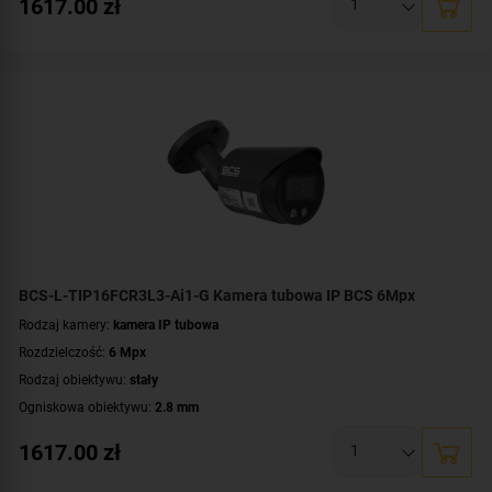
1617.00
zł
Promiennik IR, zasięg:
do 30 metrów
Klasa szczelności:
IP67
Parametry kamery:
czytnik kart microSD
,
funkcje inteligentnej detekcji
,
technologia NightColor
,
wbudowany mikrofon
WDR:
WDR(120dB)
Zasilanie:
DC 12 V
,
PoE (802.3af)
Kolor obudowy:
biały
BCS-L-TIP16FCR3L3-Ai1-G Kamera tubowa IP BCS 6Mpx
Rodzaj kamery:
kamera IP tubowa
Rozdzielczość:
6 Mpx
Rodzaj obiektywu:
stały
Ogniskowa obiektywu:
2.8 mm
Oświetlacz White Light, zasięg:
do 30 metrów
1617.00
zł
Promiennik IR, zasięg:
do 30 metrów
Klasa szczelności:
IP67