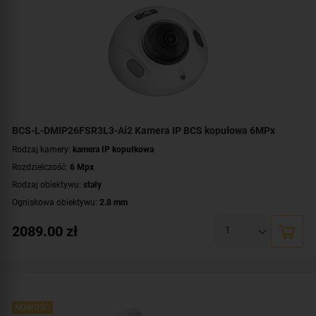
wejście/wyjście audio
WDR:
WDR(120dB)
Zasilanie:
DC 12 V
,
PoE (802.3af)
Kolor obudowy:
biały
BCS-L-DMIP26FSR3L3-Ai2 Kamera IP BCS kopułowa 6MPx
Rodzaj kamery:
kamera IP kopułkowa
Rozdzielczość:
6 Mpx
Rodzaj obiektywu:
stały
Ogniskowa obiektywu:
2.8 mm
Oświetlacz White Light, zasięg:
do 30 metrów
2089.00
zł
Promiennik IR, zasięg:
do 30 metrów
Klasa szczelności:
IP67
Wandaloodporność:
IK10
Parametry kamery:
czytnik kart microSD
,
funkcje inteligentnej detekcji
,
technologia SkyLight
,
wbudowany mikrofon
,
wejście/wyjście alarmowe
,
NOWOŚĆ
wejście/wyjście audio