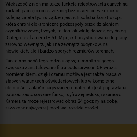
Większość z nich ma także funkcję rejestrowania danych na
Kolor obudowy:
biały
kartach pamięci umieszczanej bezpośrednio w korpusie.
Kolejną zaletą tych urządzeń jest ich solidna konstrukcja,
która chroni elektroniczne podzespoły przed działaniem
czynników zewnętrznych, takich jak wiatr, deszcz, czy śnieg.
Dlatego też kamera IP 6.0 Mpx jest przystosowana do pracy
zarówno wewnątrz, jak i na zewnątrz budynków, na
niewielkich, ale i bardzo sporych rozmiarów terenach.
Funkcjonalność tego rodzaju sprzętu monitorującego
zwiększa zainstalowanie filtra podczerwieni ICR wraz z
promiennikiem, dzięki czemu możliwa jest także praca w
słabych warunkach oświetleniowych lub w kompletnej
ciemności. Jakość nagrywanego materiału jest poprawiana
poprzez zastosowanie funkcji cyfrowej redukcji szumów.
Kamera ta może rejestrować obraz 24 godziny na dobę,
zawsze w najwyższej możliwej rozdzielczości.