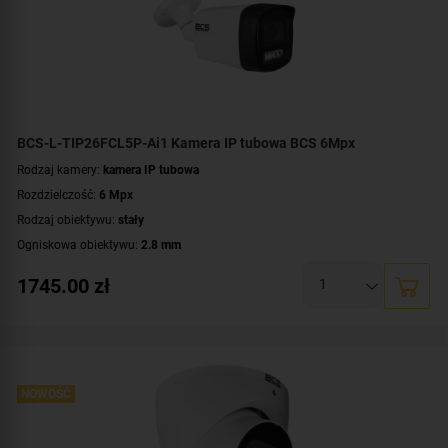
WDR:
WDR(120dB)
Zasilanie:
DC 12 V
,
PoE (802.3af)
Dodatkowe informacje:
Large Scale AI
,
technologia AcuPick
Kolor obudowy:
biały
BCS-L-TIP26FCL5P-Ai1 Kamera IP tubowa BCS 6Mpx
Rodzaj kamery:
kamera IP tubowa
Rozdzielczość:
6 Mpx
Rodzaj obiektywu:
stały
Ogniskowa obiektywu:
2.8 mm
Oświetlacz White Light, zasięg:
do 50 metrów
1745.00
zł
Klasa szczelności:
IP67
Parametry kamery:
czytnik kart microSD
,
funkcje inteligentnej detekcji
,
technologia NightColor
,
wbudowany mikrofon
WDR:
WDR(120dB)
Zasilanie:
DC 12 V
,
PoE (802.3af)
NOWOŚĆ
Kolor obudowy:
biały