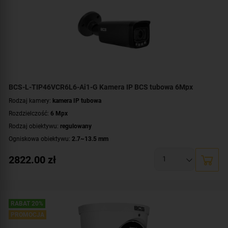
alarmowe
,
wejście/wyjście audio
WDR:
WDR(120dB)
Zasilanie:
DC 12 V
,
PoE (802.3af)
Kolor obudowy:
biały
BCS-L-TIP46VCR6L6-Ai1-G Kamera IP BCS tubowa 6Mpx
Rodzaj kamery:
kamera IP tubowa
Rozdzielczość:
6 Mpx
Rodzaj obiektywu:
regulowany
Ogniskowa obiektywu:
2.7~13.5 mm
Oświetlacz White Light, zasięg:
do 60 metrów
2822.00
zł
Promiennik IR, zasięg:
do 60 metrów
Klasa szczelności:
IP67
Parametry kamery:
czytnik kart microSD
,
funkcje inteligentnej detekcji
,
motozoom
,
technologia NightColor
,
wbudowany mikrofon
,
wejście/wyjście
RABAT 20%
alarmowe
,
wejście/wyjście audio
PROMOCJA
WDR:
WDR(120dB)