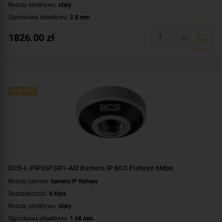
Rodzaj obiektywu:
stały
Ogniskowa obiektywu:
2.8 mm
Oświetlacz White Light, zasięg:
do 30 metrów
1826.00
zł
Promiennik IR, zasięg:
do 30 metrów
Klasa szczelności:
IP67
Wandaloodporność:
IK10
Parametry kamery:
czytnik kart microSD
,
funkcje inteligentnej detekcji
,
technologia NightColor
,
wbudowany mikrofon
,
wejście/wyjście alarmowe
,
NOWOŚĆ
wejście/wyjście audio
WDR:
WDR(120dB)
Zasilanie:
DC 12 V
,
PoE (802.3af)
Kolor obudowy:
biały
BCS-L-FIP26FSR1-AI2 Kamera IP BCS Fisheye 6Mpx
Rodzaj kamery:
kamera IP fisheye
Rozdzielczość:
6 Mpx
Rodzaj obiektywu:
stały
Ogniskowa obiektywu:
1.68 mm